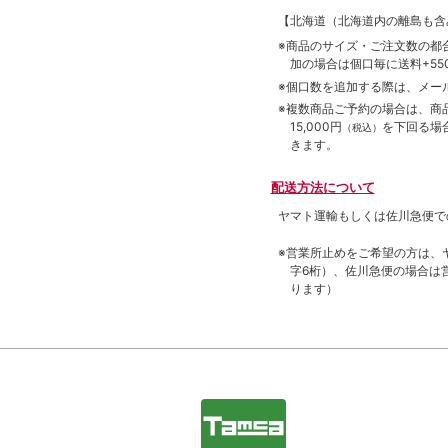
【北海道（北海道内の離島も
※商品のサイズ・ご注文数の都
加の場合は個口毎に送料+550
※個口数を追加する際は、メー
※複数商品ご予約の場合は、商品合
15,000円
を下回る場
（税込）
きます。
配送方法について
ヤマト運輸もしくは佐川急便で
※営業所止めをご希望の方は、
字6桁）、佐川急便の場合は
ります）