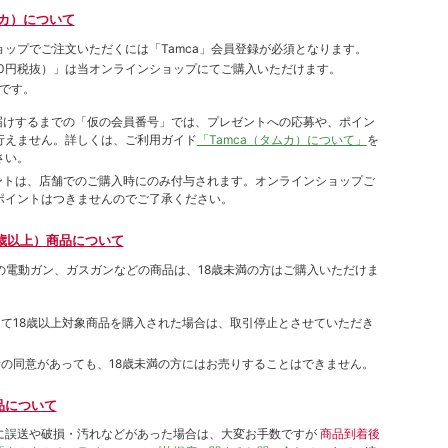
ムカ）について
ョップでご注⽂いただくには「Tamca」会員登録が必須となります。
00円税抜）
」は当オンラインショップにてご購⼊いただけます。
です。
をお届けするまでの「仮の会員番号」では、プレゼントへの応募や、ポイン
⾏えません。詳しくは、ご利⽤ガイド
「Tamca（タムカ）について」
を
さい。
ポイントは、店舗でのご購⼊時にのみ付与されます。オンラインショップご
ポイントはつきませんのでご了承ください。
歳以上）商品について
象の電動ガン、ガスガンなどの商品は、18歳未満の方はご購入いただけま
して18歳以上対象商品を購入された場合は、取引停止とさせていただき
者の同意があっても、18歳未満の方にはお売りすることはできません。
品について
に誤送や破損・汚れなどがあった場合は、大変お手数ですが
商品到着後