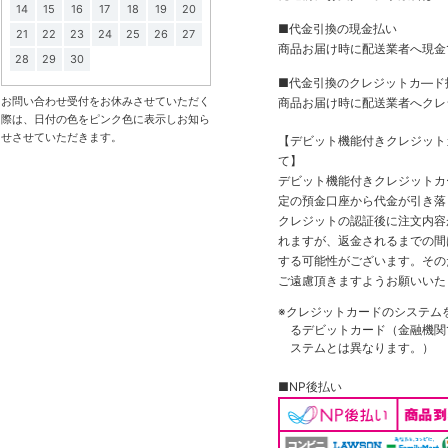
14
15
16
17
18
19
20
■代金引換の現金払い
21
22
23
24
25
26
27
商品お届け時に配送業者へ現金
28
29
30
■代金引換のクレジットカ―ド
お問い合わせ受付をお休みさせていただく
商品お届け時に配送業者へクレ
際は、日付の色をピンク色に表示しお知ら
せさせていただきます。
【デビット機能付きクレジッ
て】
デビット機能付きクレジットカ
定の預金口座から代金が引き落
クレジットの認証後に注文内容
れますが、返金されるまでの間
する可能性がございます。その
ご遠慮頂きますようお願いいた
※クレジットカードのシステム
るデビットカード（金融機関で
ステムとは異なります。）
■NP後払い