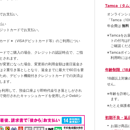
Tamca（タ
オンラインシ
でお支払い。
「Tamca
（1
払い
年会費は
無料
ジットカードでお支払い。
※Tamca
トの付与は
トカード
※（VISAデビットカード等）
のご利用につい
ご確認くだ
※Tamca
ードでご購入の場合、クレジットの認証時点で、ご指
利用時には
とされます。
が変更になった場合、変更前の利用金額は後日返金さ
年齢制限（18
は２重引き落としとなり、返金までに最大で60日を要
ため、デビット機能付きクレジットカードでの決済は
18歳以上対
します。
せん。
を利用して、預金口座より即時代金引き落としがされ
※年齢を詐称
発行されたキャッシュカードを使用したJ-Debitシ
ます。
※たとえ保護
初期不良・返
お届け商品