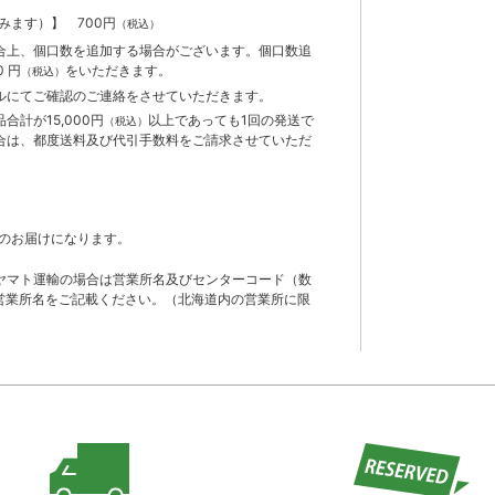
含みます）】
700円
（税込）
合上、個口数を追加する場合がございます。個口数追
 円
をいただきます。
（税込）
ルにてご確認のご連絡をさせていただきます。
計が15,000円
以上であっても1回の発送で
（税込）
合は、都度送料及び代引手数料をご請求させていただ
のお届けになります。
ヤマト運輸の場合は営業所名及びセンターコード（数
営業所名をご記載ください。（北海道内の営業所に限