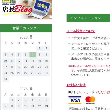
インフォメーション
営業日カレンダー
メール設定について
8
2026.
ご注文直後に「ご注文確認」
月
火
水
木
金
土
日
メールアドレスやメール配信
て」
をご確認ください。
1
2
メールアドレスの誤入力や受
3
4
5
6
7
8
9
出来ない場合は、注文をキャ
10
11
12
13
14
15
16
※
iCloudメールやフリーメ
17
18
19
20
21
22
23
す。
その際は大変恐縮ですが
24
25
26
27
28
29
30
いいたします。
31
お支払い方法
9
2026.
■クレジットカード
（ただいま
月
火
水
木
金
土
日
1
2
3
4
5
6
7
8
9
10
11
12
13
発送前にお支払い。手数料はご