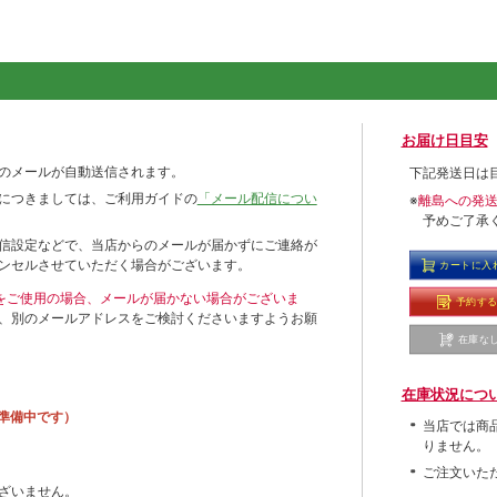
お届け日目安
のメールが自動送信されます。
下記発送日は
につきましては、ご利用ガイドの
「メール配信につい
※
離島への発
予めご了承
信設定などで、当店からのメールが届かずにご連絡が
ンセルさせていただく場合がございます。
カートに入
ールをご使用の場合、メールが届かない場合がございま
予約す
、別のメールアドレスをご検討くださいますようお願
在庫な
在庫状況につ
準備中です）
当店では商
りません。
ご注文いた
ざいません。