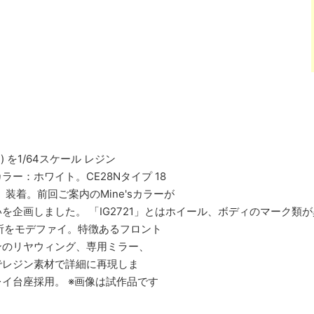
(R34) を1/64スケール レジン
ー：ホワイト。CE28Nタイプ 18
装着。前回ご案内のMine'sカラーが
を企画しました。 「IG2721」とはホイール、ボディのマーク類
各所をモデファイ。特徴あるフロント
ンのリヤウィング、専用ミラー、
でレジン素材で詳細に再現しま
イ台座採用。 ※画像は試作品です