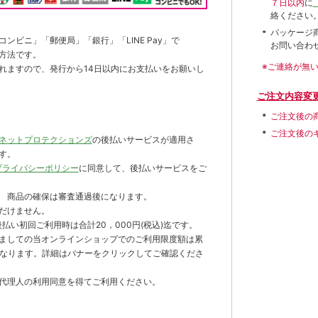
７日以内
に
絡ください
パッケージ
ンビニ」「郵便局」「銀行」「LINE Pay」で
お問い合わ
方法です。
※ご連絡が無
れますので、発行から14日以内にお支払いをお願いし
ご注文内容変
ご注文後の
ご注文後の
ネットプロテクションズ
の後払いサービスが適用さ
す。
プライバシーポリシー
に同意して、後払いサービスをご
 商品の確保は審査通過後になります。
だけません。
払い初回ご利用時は合計20，000円(税込)迄です。
ましての当オンラインショップでのご利用限度額は累
までとなります。詳細はバナーをクリックしてご確認くださ
代理人の利用同意を得てご利用ください。