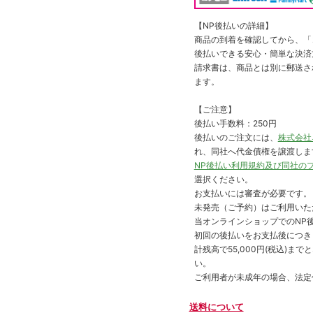
【NP後払いの詳細】
商品の到着を確認してから、「コ
後払いできる安心・簡単な決済
請求書は、商品とは別に郵送さ
ます。
【ご注意】
後払い手数料：250円
後払いのご注文には、
株式会社
れ、同社へ代金債権を譲渡しま
NP後払い利用規約及び同社の
選択ください。
お支払いには審査が必要です。
未発売（ご予約）はご利用いた
当オンラインショップでのNP後
初回の後払いをお支払後につき
計残高で55,000円(税込)
い。
ご利用者が未成年の場合、法定
送料について