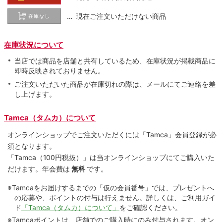
… 現在ご注文いただけない商品
在庫なし
在庫状況について
当店では商品を店舗と共有しているため、在庫状況が掲載商品に
即時反映されておりません。
ご注文いただいた商品が在庫切れの際は、メールにてご連絡を差
し上げます。
Tamca（タムカ）について
オンラインショップでご注⽂いただくには「Tamca」会員登録が必
須となります。
「Tamca
（100円税抜）
」は当オンラインショップにてご購⼊いた
だけます。
年会費は
無料
です。
※Tamcaをお届けするまでの「仮の会員番号」では、プレゼントへ
の応募や、ポイントの付与は⾏えません。詳しくは、ご利⽤ガイ
ド
「Tamca（タムカ）について」
をご確認ください。
※Tamcaポイントは、店舗でのご購⼊時にのみ付与されます。オン