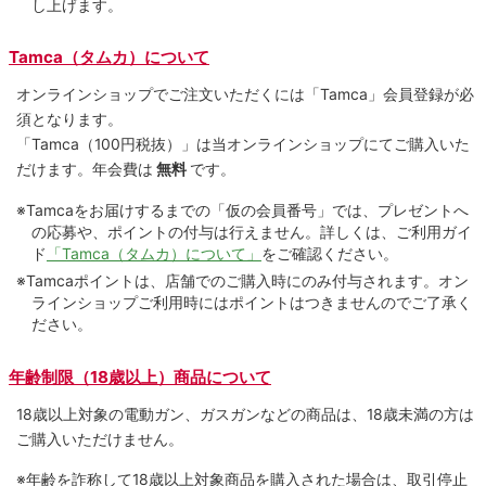
し上げます。
Tamca（タムカ）について
オンラインショップでご注⽂いただくには「Tamca」会員登録が必
須となります。
「Tamca
（100円税抜）
」は当オンラインショップにてご購⼊いた
だけます。
年会費は
無料
です。
※Tamcaをお届けするまでの「仮の会員番号」では、プレゼントへ
の応募や、ポイントの付与は⾏えません。詳しくは、ご利⽤ガイ
ド
「Tamca（タムカ）について」
をご確認ください。
※Tamcaポイントは、店舗でのご購⼊時にのみ付与されます。オン
ラインショップご利用時にはポイントはつきませんのでご了承く
ださい。
年齢制限（18歳以上）商品について
18歳以上対象の電動ガン、ガスガンなどの商品は、18歳未満の方は
ご購入いただけません。
※年齢を詐称して18歳以上対象商品を購入された場合は、取引停止