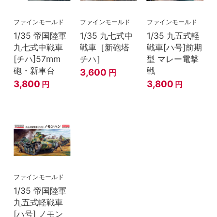
ファインモールド
ファインモールド
ファインモールド
1/35 帝国陸軍
1/35 九七式中
1/35 九五式軽
九七式中戦車
戦車［新砲塔
戦車[ハ号]前期
[チハ]57mm
チハ］
型 マレー電撃
砲・新車台
戦
3,600
円
3,800
3,800
円
円
ファインモールド
1/35 帝国陸軍
九五式軽戦車
[ハ号] ノモン