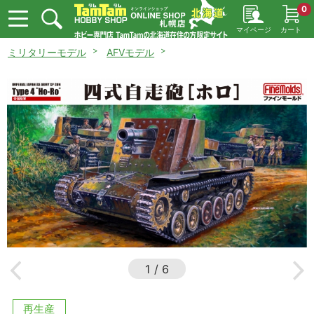
0
マイページ
カート
ミリタリーモデル
AFVモデル
1
/
6
再生産