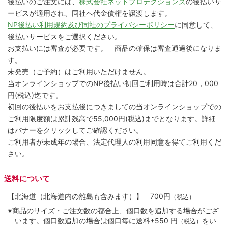
後払いのご注文には、
株式会社ネットプロテクションズ
の後払いサ
ービスが適用され、同社へ代金債権を譲渡します。
NP後払い利用規約及び同社のプライバシーポリシー
に同意して、
後払いサービスをご選択ください。
お支払いには審査が必要です。 商品の確保は審査通過後になりま
す。
未発売（ご予約）はご利用いただけません。
当オンラインショップでのNP後払い初回ご利用時は合計20，000
円(税込)迄です。
初回の後払いをお支払後につきましての当オンラインショップでの
ご利用限度額は累計残高で55,000円(税込)までとなります。詳細
はバナーをクリックしてご確認ください。
ご利用者が未成年の場合、法定代理人の利用同意を得てご利用くだ
さい。
送料について
【北海道（北海道内の離島も含みます）】
700円
（税込）
※商品のサイズ・ご注文数の都合上、個口数を追加する場合がござ
います。個口数追加の場合は個口毎に送料+550 円
をい
（税込）