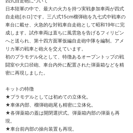
四式自走砲について
日本陸軍の中で、最大の火力を持つ実戦参加車両が四式
自走砲[ホロ]です。三八式15cm榴弾砲を九七式中戦車の
車台に載せ、火急的な対戦車自走砲として昭和19年に完
成します。試作車両は直ちに風雲急を告げるフィリピン
へと送られ、第十四方面軍仮編自走砲中隊を編制。アメ
リカ軍の戦車と砲火を交えています。
初のプラモデル化として、特徴あるオープントップの戦
闘室や大口径砲、車台内外に配置された弾薬箱などを精
密に再現しました。
キットの特徴
★プラモデルとしては初めての立体化。
★車体内部、榴弾砲砲尾も精密に立体化。
★各弾薬箱の蓋は開閉選択式。弾薬箱内部の弾薬も再
現。
★車台前内部の操向装置も再現。