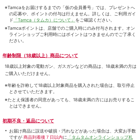
※Tamcaをお届けするまでの「仮の会員番号」では、プレゼントへ
の応募や、ポイントの付与は⾏えません。詳しくは、ご利⽤ガイ
ド
「Tamca（タムカ）について」
をご確認ください。
※Tamcaポイントは、店舗でのご購⼊時にのみ付与されます。オン
ラインショップご利用時にはポイントはつきませんのでご了承く
ださい。
年齢制限（18歳以上）商品について
18歳以上対象の電動ガン、ガスガンなどの商品は、18歳未満の方は
ご購入いただけません。
※年齢を詐称して18歳以上対象商品を購入された場合は、取引停止
とさせていただきます。
※たとえ保護者の同意があっても、18歳未満の方にはお売りするこ
とはできません。
初期不良・返品について
お届け商品に誤送や破損・汚れなどがあった場合は、大変お手数
ですが
商品到着後７日以内
に
「タムタムオンラインショップ札