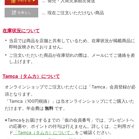
… 発売・入荷次第順次発送
予約する
… 現在ご注文いただけない商品
在庫なし
在庫状況について
当店では商品を店舗と共有しているため、在庫状況が掲載商品に
即時反映されておりません。
ご注文いただいた商品が在庫切れの際は、メールにてご連絡を差
し上げます。
Tamca（タムカ）について
オンラインショップでご注⽂いただくには「Tamca」会員登録が必
須となります。
「Tamca
（100円税抜）
」は当オンラインショップにてご購⼊いた
だけます。
年会費は
無料
です。
※Tamcaをお届けするまでの「仮の会員番号」では、プレゼントへ
の応募や、ポイントの付与は⾏えません。詳しくは、ご利⽤ガイ
ド
「Tamca（タムカ）について」
をご確認ください。