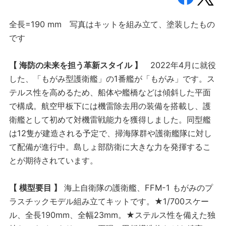
全長=190 mm 写真はキットを組み立て、塗装したもの
です
【 海防の未来を担う革新スタイル 】
2022年4月に就役
した、「もがみ型護衛艦」の1番艦が「もがみ」です。ス
テルス性を高めるため、船体や艦橋などは傾斜した平面
で構成。航空甲板下には機雷除去用の装備を搭載し、護
衛艦として初めて対機雷戦能力を獲得しました。同型艦
は12隻が建造される予定で、掃海隊群や護衛艦隊に対し
て配備が進行中。島しょ部防衛に大きな力を発揮するこ
とが期待されています。
【 模型要目 】
海上自衛隊の護衛艦、FFM-1 もがみのプ
ラスチックモデル組み立てキットです。★1/700スケー
ル、全長190mm、全幅23mm。★ステルス性を備えた独