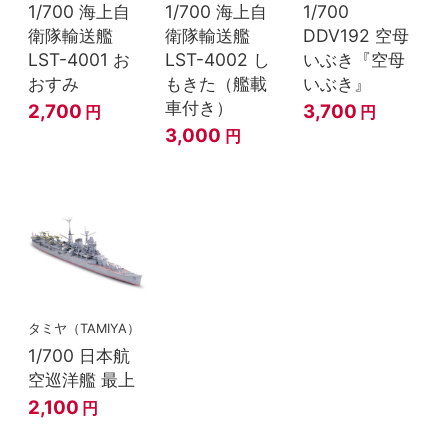
1/700 海上自
1/700 海上自
1/700
衛隊輸送艦
衛隊輸送艦
DDV192 空母
LST-4001 お
LST-4002 し
いぶき『空母
おすみ
もきた（艦載
いぶき』
車付き）
2,700
3,700
円
円
3,000
円
タミヤ（TAMIYA）
1/700 日本航
空巡洋艦 最上
2,100
円