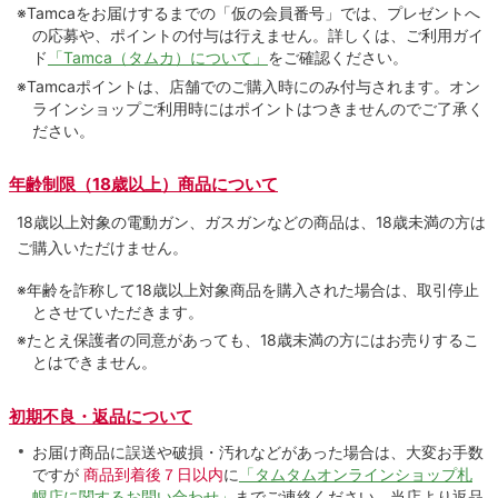
※Tamcaをお届けするまでの「仮の会員番号」では、プレゼントへ
の応募や、ポイントの付与は⾏えません。詳しくは、ご利⽤ガイ
ド
「Tamca（タムカ）について」
をご確認ください。
※Tamcaポイントは、店舗でのご購⼊時にのみ付与されます。オン
ラインショップご利用時にはポイントはつきませんのでご了承く
ださい。
年齢制限（18歳以上）商品について
18歳以上対象の電動ガン、ガスガンなどの商品は、18歳未満の方は
ご購入いただけません。
※年齢を詐称して18歳以上対象商品を購入された場合は、取引停止
とさせていただきます。
※たとえ保護者の同意があっても、18歳未満の方にはお売りするこ
とはできません。
初期不良・返品について
お届け商品に誤送や破損・汚れなどがあった場合は、大変お手数
ですが
商品到着後７日以内
に
「タムタムオンラインショップ札
幌店に関するお問い合わせ」
までご連絡ください。当店より返品