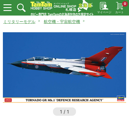
0
マイページ
カート
ミリタリーモデル
航空機・宇宙航空機
1
/
1