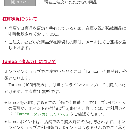
… 現在ご注文いただけない商品
在庫なし
在庫状況について
当店では商品を店舗と共有しているため、在庫状況が掲載商品に
即時反映されておりません。
ご注文いただいた商品が在庫切れの際は、メールにてご連絡を差
し上げます。
Tamca（タムカ）について
オンラインショップでご注⽂いただくには「Tamca」会員登録が必
須となります。
「Tamca
（100円税抜）
」は当オンラインショップにてご購⼊いた
だけます。
年会費は
無料
です。
※Tamcaをお届けするまでの「仮の会員番号」では、プレゼントへ
の応募や、ポイントの付与は⾏えません。詳しくは、ご利⽤ガイ
ド
「Tamca（タムカ）について」
をご確認ください。
※Tamcaポイントは、店舗でのご購⼊時にのみ付与されます。オン
ラインショップご利用時にはポイントはつきませんのでご了承く