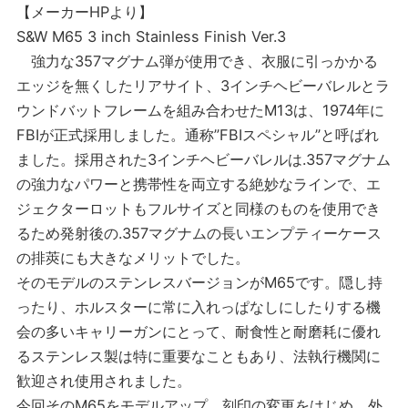
【メーカーHPより】
S&W M65 3 inch Stainless Finish Ver.3
強力な357マグナム弾が使用でき、衣服に引っかかる
エッジを無くしたリアサイト、3インチヘビーバレルとラ
ウンドバットフレームを組み合わせたM13は、1974年に
FBIが正式採用しました。通称”FBIスペシャル”と呼ばれ
ました。採用された3インチヘビーバレルは.357マグナム
の強力なパワーと携帯性を両立する絶妙なラインで、エ
ジェクターロットもフルサイズと同様のものを使用でき
るため発射後の.357マグナムの長いエンプティーケース
の排莢にも大きなメリットでした。
そのモデルのステンレスバージョンがM65です。隠し持
ったり、ホルスターに常に入れっぱなしにしたりする機
会の多いキャリーガンにとって、耐食性と耐磨耗に優れ
るステンレス製は特に重要なこともあり、法執行機関に
歓迎され使用されました。
今回そのM65をモデルアップ。刻印の変更をはじめ、外