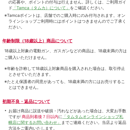
の応募や、ポイントの付与は⾏えません。詳しくは、ご利⽤ガイ
ド
「Tamca（タムカ）について」
をご確認ください。
※Tamcaポイントは、店舗でのご購⼊時にのみ付与されます。オン
ラインショップご利用時にはポイントはつきませんのでご了承く
ださい。
年齢制限（18歳以上）商品について
18歳以上対象の電動ガン、ガスガンなどの商品は、18歳未満の方は
ご購入いただけません。
※年齢を詐称して18歳以上対象商品を購入された場合は、取引停止
とさせていただきます。
※たとえ保護者の同意があっても、18歳未満の方にはお売りするこ
とはできません。
初期不良・返品について
お届け商品に誤送や破損・汚れなどがあった場合は、大変お手数
ですが
商品到着後７日以内
に
「タムタムオンラインショップ札
幌店に関するお問い合わせ」
までご連絡ください。当店より返品
方法をご案内いたします。