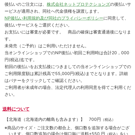
後払いのご注文には、
株式会社ネットプロテクションズ
の後払いサ
ービスが適用され、同社へ代金債権を譲渡します。
NP後払い利用規約及び同社のプライバシーポリシー
に同意して、
後払いサービスをご選択ください。
お支払いには審査が必要です。 商品の確保は審査通過後になりま
す。
未発売（ご予約）はご利用いただけません。
当オンラインショップでのNP後払い初回ご利用時は合計20，000
円(税込)迄です。
初回の後払いをお支払後につきましての当オンラインショップでの
ご利用限度額は累計残高で55,000円(税込)までとなります。詳細
はバナーをクリックしてご確認ください。
ご利用者が未成年の場合、法定代理人の利用同意を得てご利用くだ
さい。
送料について
【北海道（北海道内の離島も含みます）】
700円
（税込）
※商品のサイズ・ご注文数の都合上、個口数を追加する場合がござ
います。個口数追加の場合は個口毎に送料+550 円
をい
（税込）