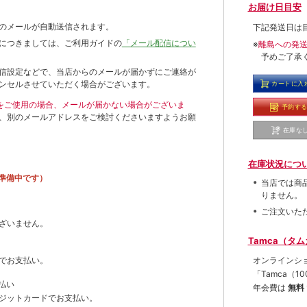
お届け日目安
のメールが自動送信されます。
下記発送日は
につきましては、ご利用ガイドの
「メール配信につい
※
離島への発
予めご了承
信設定などで、当店からのメールが届かずにご連絡が
ンセルさせていただく場合がございます。
カートに入
ールをご使用の場合、メールが届かない場合がございま
予約す
、別のメールアドレスをご検討くださいますようお願
在庫な
在庫状況につ
準備中です）
当店では商
りません。
ご注文いた
ざいません。
Tamca（タ
オンラインシ
でお支払い。
「Tamca
（1
払い
年会費は
無料
ジットカードでお支払い。