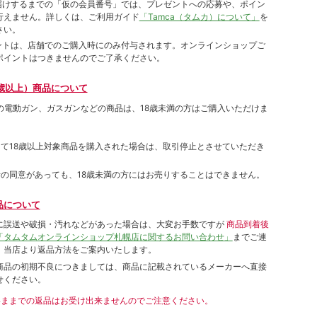
をお届けするまでの「仮の会員番号」では、プレゼントへの応募や、ポイン
⾏えません。詳しくは、ご利⽤ガイド
「Tamca（タムカ）について」
を
さい。
ポイントは、店舗でのご購⼊時にのみ付与されます。オンラインショップご
ポイントはつきませんのでご了承ください。
歳以上）商品について
象の電動ガン、ガスガンなどの商品は、18歳未満の方はご購入いただけま
して18歳以上対象商品を購入された場合は、取引停止とさせていただき
者の同意があっても、18歳未満の方にはお売りすることはできません。
品について
に誤送や破損・汚れなどがあった場合は、大変お手数ですが
商品到着後
「タムタムオンラインショップ札幌店に関するお問い合わせ」
までご連
。当店より返品方法をご案内いたします。
商品の初期不良につきましては、商品に記載されているメーカーへ直接
せください。
いままでの返品はお受け出来ませんのでご注意ください。