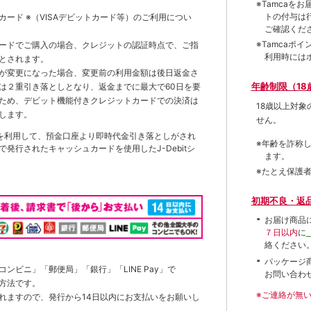
※Tamca
トの付与は
トカード
※（VISAデビットカード等）
のご利用につい
ご確認くだ
※Tamca
ードでご購入の場合、クレジットの認証時点で、ご指
利用時には
とされます。
が変更になった場合、変更前の利用金額は後日返金さ
年齢制限（18
は２重引き落としとなり、返金までに最大で60日を要
ため、デビット機能付きクレジットカードでの決済は
18歳以上対
します。
せん。
を利用して、預金口座より即時代金引き落としがされ
※年齢を詐称
発行されたキャッシュカードを使用したJ-Debitシ
ます。
※たとえ保護
初期不良・返
お届け商品
７日以内
に
絡ください
パッケージ
ンビニ」「郵便局」「銀行」「LINE Pay」で
お問い合わ
方法です。
※ご連絡が無
れますので、発行から14日以内にお支払いをお願いし