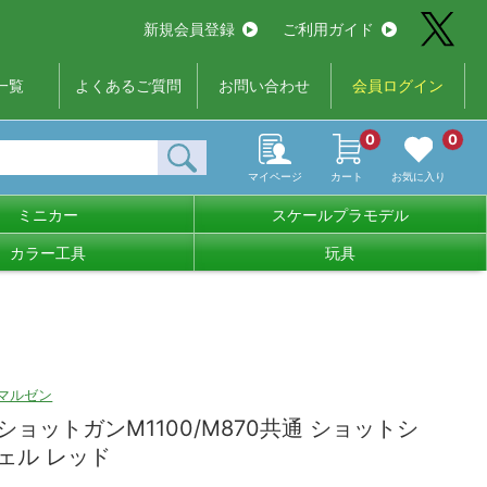
新規会員登録
ご利用ガイド
一覧
よくあるご質問
お問い合わせ
会員ログイン
0
0
マイページ
カート
お気に入り
ミニカー
スケールプラモデル
カラー工具
玩具
マルゼン
ショットガンM1100/M870共通 ショットシ
ェル レッド