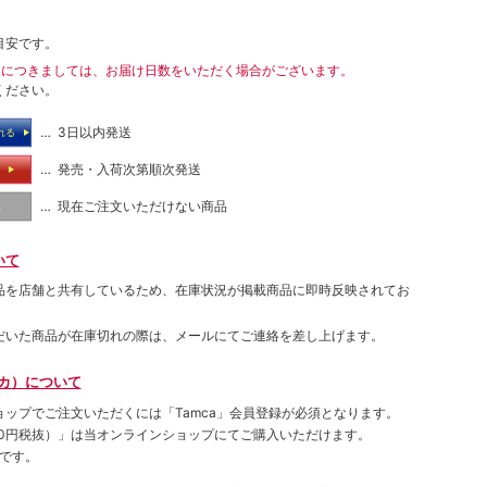
目安です。
送につきましては、お届け日数をいただく場合がございます。
ください。
… 3日以内発送
れる
… 発売・入荷次第順次発送
る
… 現在ご注文いただけない商品
し
いて
品を店舗と共有しているため、在庫状況が掲載商品に即時反映されてお
だいた商品が在庫切れの際は、メールにてご連絡を差し上げます。
ムカ）について
ョップでご注⽂いただくには「Tamca」会員登録が必須となります。
00円税抜）
」は当オンラインショップにてご購⼊いただけます。
です。