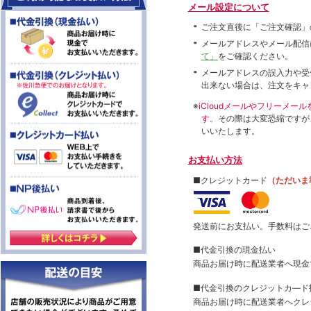
メール設定について
ご注文直後に「ご注文確認」
メールアドレスやメール配信
て」
をご確認ください。
メールアドレスの誤入力や受
出来ない場合は、注文をキャ
※
iCloudメールやフリーメ
す。
その際は大変恐縮ですが
いいたします。
お支払い方法
■クレジットカード
（ただいま
発送前にお支払い。手数料はご
■代金引換の現金払い
商品お届け時に配送業者へ現金
■代金引換のクレジットカ―ド
商品お届け時に配送業者へクレ