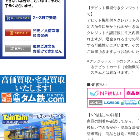
【デビット機能付きクレジッ
て】
デビット機能付きクレジットカ
定の預金口座から代金が引き落
クレジットの認証後に注文内容
れますが、返金されるまでの間
する可能性がございます。その
ご遠慮頂きますようお願いいた
※クレジットカードのシステム
るデビットカード（金融機関で
ステムとは異なります。）
■NP後払い
【NP後払いの詳細】
商品の到着を確認してから、「コ
後払いできる安心・簡単な決済
請求書は、商品とは別に郵送さ
ます。