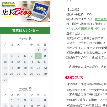
【ご注意】
後払い手数料：250円
後払いのご注文には、
株式会社
れ、同社へ代金債権を譲渡しま
NP後払い利用規約及び同社の
営業日カレンダー
選択ください。
8
お支払いには審査が必要です。
2026.
未発売（ご予約）はご利用いた
月
火
水
木
金
土
日
当オンラインショップでのNP後
1
2
初回の後払いをお支払後につき
3
4
5
6
7
8
9
計残高で55,000円(税込)
10
11
12
13
14
15
16
い。
ご利用者が未成年の場合、法定
17
18
19
20
21
22
23
24
25
26
27
28
29
30
送料について
31
【北海道（北海道内の離島も
9
2026.
※商品のサイズ・ご注文数の都
加の場合は個口毎に送料+550
月
火
水
木
金
土
日
※個口数を追加する際は、メー
1
2
3
4
5
6
※複数商品ご予約の場合は、商品合
7
8
9
10
11
12
13