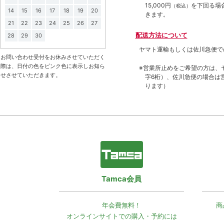
15,000円
を下回る場
（税込）
14
15
16
17
18
19
20
きます。
21
22
23
24
25
26
27
配送方法について
28
29
30
ヤマト運輸もしくは佐川急便で
お問い合わせ受付をお休みさせていただく
際は、日付の色をピンク色に表示しお知ら
※営業所止めをご希望の方は、
せさせていただきます。
字6桁）、佐川急便の場合は
ります）
Tamca会員
年会費無料！
商
オンラインサイトでの
購入・予約には