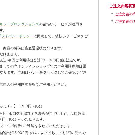
ご注文内容変
ご注文後の
ご注文後の
ネットプロテクションズ
の後払いサービスが適用さ
す。
プライバシーポリシー
に同意して、後払いサービスをご
 商品の確保は審査通過後になります。
だけません。
払い初回ご利用時は合計20，000円(税込)迄です。
ましての当オンラインショップでのご利用限度額は累
までとなります。詳細はバナーをクリックしてご確認くださ
代理人の利用同意を得てご利用ください。
含みます）】
700円
（税込）
合上、個口数を追加する場合がございます。個口数追
 円
をいただきます。
（税込）
ルにてご確認のご連絡をさせていただきます。
計が15,000円
以上であっても1回の発送で
（税込）