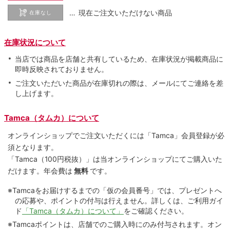
… 現在ご注文いただけない商品
在庫なし
在庫状況について
当店では商品を店舗と共有しているため、在庫状況が掲載商品に
即時反映されておりません。
ご注文いただいた商品が在庫切れの際は、メールにてご連絡を差
し上げます。
Tamca（タムカ）について
オンラインショップでご注⽂いただくには「Tamca」会員登録が必
須となります。
「Tamca
（100円税抜）
」は当オンラインショップにてご購⼊いた
だけます。
年会費は
無料
です。
※Tamcaをお届けするまでの「仮の会員番号」では、プレゼントへ
の応募や、ポイントの付与は⾏えません。詳しくは、ご利⽤ガイ
ド
「Tamca（タムカ）について」
をご確認ください。
※Tamcaポイントは、店舗でのご購⼊時にのみ付与されます。オン