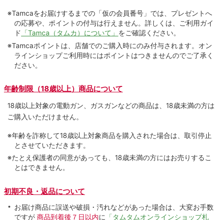
※Tamcaをお届けするまでの「仮の会員番号」では、プレゼントへ
の応募や、ポイントの付与は⾏えません。詳しくは、ご利⽤ガイ
ド
「Tamca（タムカ）について」
をご確認ください。
※Tamcaポイントは、店舗でのご購⼊時にのみ付与されます。オン
ラインショップご利用時にはポイントはつきませんのでご了承く
ださい。
年齢制限（18歳以上）商品について
18歳以上対象の電動ガン、ガスガンなどの商品は、18歳未満の方は
ご購入いただけません。
※年齢を詐称して18歳以上対象商品を購入された場合は、取引停止
とさせていただきます。
※たとえ保護者の同意があっても、18歳未満の方にはお売りするこ
とはできません。
初期不良・返品について
お届け商品に誤送や破損・汚れなどがあった場合は、大変お手数
ですが
商品到着後７日以内
に
「タムタムオンラインショップ札