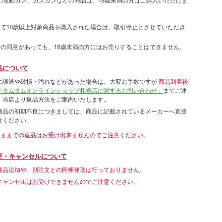
象の電動ガン、ガスガンなどの商品は、18歳未満の方はご購入いただけま
して18歳以上対象商品を購入された場合は、取引停止とさせていただき
者の同意があっても、18歳未満の方にはお売りすることはできません。
品について
に誤送や破損・汚れなどがあった場合は、大変お手数ですが
商品到着後
「タムタムオンラインショップ札幌店に関するお問い合わせ」
までご連
。当店より返品方法をご案内いたします。
商品の初期不良につきましては、商品に記載されているメーカーへ直接
せください。
いままでの返品はお受け出来ませんのでご注意ください。
更・キャンセルについて
商品追加や、別注文との同梱発送は行っておりません。
キャンセルはお受けできませんのでご注意ください。