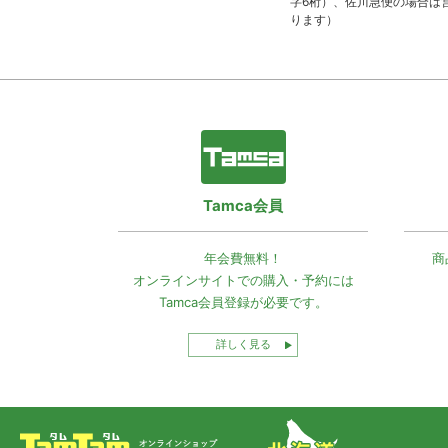
字6桁）、佐川急便の場合は
ります）
Tamca会員
年会費無料！
商
オンラインサイトでの
購入・予約には
Tamca会員登録
が必要です。
詳しく見る