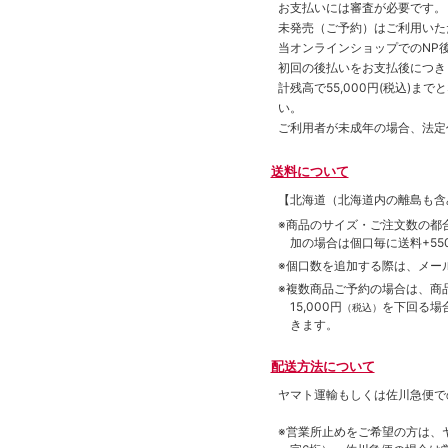
お支払いには審査が必要です。
未発売（ご予約）はご利用いた
当オンラインショップでのNP後
初回の後払いをお支払後につき
計残高で55,000円(税込)
い。
ご利用者が未成年の場合、法定
送料について
【北海道（北海道内の離島も
※商品のサイズ・ご注文数の都
加の場合は個口毎に送料+550
※個口数を追加する際は、メー
※複数商品ご予約の場合は、商品合
15,000円
を下回る場
（税込）
きます。
配送方法について
ヤマト運輸もしくは佐川急便で
※営業所止めをご希望の方は、