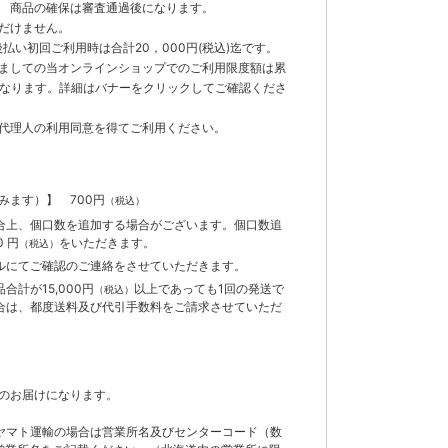
 商品の確保は審査通過後になります。
だけません。
払い初回ご利用時は合計20，000円(税込)迄です。
ましての当オンラインショップでのご利用限度額は累
までとなります。詳細はバナーをクリックしてご確認くださ
代理人の利用同意を得てご利用ください。
含みます）】
700円
（税込）
合上、個口数を追加する場合がございます。個口数追
 円
をいただきます。
（税込）
ルにてご確認のご連絡をさせていただきます。
計が15,000円
以上であっても1回の発送で
（税込）
合は、都度送料及び代引手数料をご請求させていただ
のお届けになります。
ヤマト運輸の場合は営業所名及びセンターコード（数