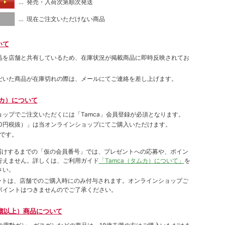
… 発売・入荷次第順次発送
る
… 現在ご注文いただけない商品
し
いて
品を店舗と共有しているため、在庫状況が掲載商品に即時反映されてお
だいた商品が在庫切れの際は、メールにてご連絡を差し上げます。
ムカ）について
ョップでご注⽂いただくには「Tamca」会員登録が必須となります。
00円税抜）
」は当オンラインショップにてご購⼊いただけます。
です。
をお届けするまでの「仮の会員番号」では、プレゼントへの応募や、ポイン
⾏えません。詳しくは、ご利⽤ガイド
「Tamca（タムカ）について」
を
さい。
ポイントは、店舗でのご購⼊時にのみ付与されます。オンラインショップご
ポイントはつきませんのでご了承ください。
歳以上）商品について