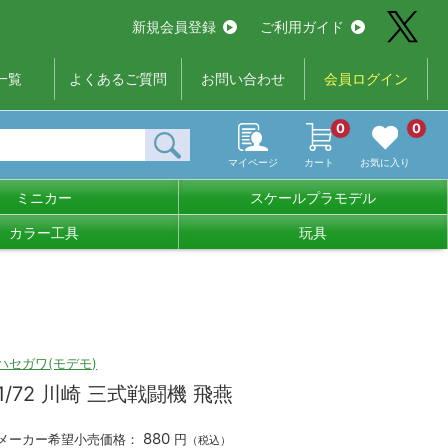
新規会員登録
ご利用ガイド
一覧
よくあるご質問
お問い合わせ
会員ログイン
0
0
マイページ
カート
お気に入り
ミニカー
スケールプラモデル
カラー工具
玩具
ハセガワ(モデモ)
1/72 川崎 三式戦闘機 飛燕
880
メーカー希望小売価格：
円
（税込）