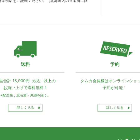
営業所名をご記載ください。（北海道内の営業所に限
送料
予約
品合計 15,000円
以上の
タムカ会員様は
オンラインショ
（税込）
お買い上げで
送料無料！
予約が可能！
※配送先：北海道・沖縄を除く。
詳しく見る
詳しく見る