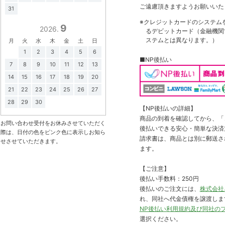
ご遠慮頂きますようお願いいた
31
※クレジットカードのシステム
9
2026.
るデビットカード（金融機関で
ステムとは異なります。）
月
火
水
木
金
土
日
1
2
3
4
5
6
■NP後払い
7
8
9
10
11
12
13
14
15
16
17
18
19
20
21
22
23
24
25
26
27
28
29
30
【NP後払いの詳細】
商品の到着を確認してから、「コ
お問い合わせ受付をお休みさせていただく
後払いできる安心・簡単な決済
際は、日付の色をピンク色に表示しお知ら
請求書は、商品とは別に郵送さ
せさせていただきます。
ます。
【ご注意】
後払い手数料：250円
後払いのご注文には、
株式会社
れ、同社へ代金債権を譲渡しま
NP後払い利用規約及び同社の
選択ください。