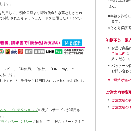
18歳以上対
します。
せん。
を利用して、預金口座より即時代金引き落としがされ
※年齢を詐称
発行されたキャッシュカードを使用したJ-Debitシ
ます。
※たとえ保護
初期不良・返
お届け商品
７日以内
に
絡ください
パッケージ
ンビニ」「郵便局」「銀行」「LINE Pay」で
お問い合わ
方法です。
※ご連絡が無
れますので、発行から14日以内にお支払いをお願いし
ご注文内容変
ご注文後の
ご注文後の
ネットプロテクションズ
の後払いサービスが適用さ
す。
プライバシーポリシー
に同意して、後払いサービスをご