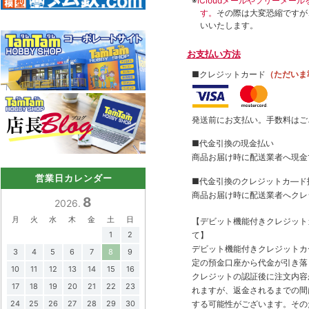
※
iCloudメールやフリーメ
す。
その際は大変恐縮ですが
いいたします。
お支払い方法
■クレジットカード
（ただいま
発送前にお支払い。手数料はご
■代金引換の現金払い
商品お届け時に配送業者へ現金
営業日カレンダー
■代金引換のクレジットカ―ド
商品お届け時に配送業者へクレ
8
2026.
月
火
水
木
金
土
日
【デビット機能付きクレジッ
て】
1
2
デビット機能付きクレジットカ
3
4
5
6
7
8
9
定の預金口座から代金が引き落
10
11
12
13
14
15
16
クレジットの認証後に注文内容
17
18
19
20
21
22
23
れますが、返金されるまでの間
する可能性がございます。その
24
25
26
27
28
29
30