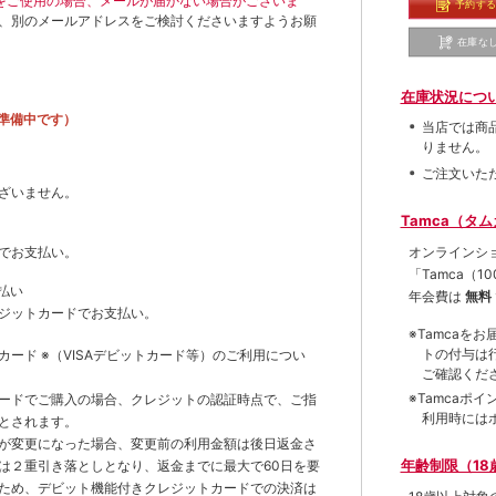
ールをご使用の場合、メールが届かない場合がございま
予約す
、別のメールアドレスをご検討くださいますようお願
在庫な
在庫状況につ
準備中です）
当店では商
りません。
ご注文いた
ざいません。
Tamca（タ
オンラインシ
でお支払い。
「Tamca
（1
払い
年会費は
無料
ジットカードでお支払い。
※Tamca
トの付与は
トカード
※（VISAデビットカード等）
のご利用につい
ご確認くだ
※Tamca
ードでご購入の場合、クレジットの認証時点で、ご指
利用時には
とされます。
が変更になった場合、変更前の利用金額は後日返金さ
年齢制限（18
は２重引き落としとなり、返金までに最大で60日を要
ため、デビット機能付きクレジットカードでの決済は