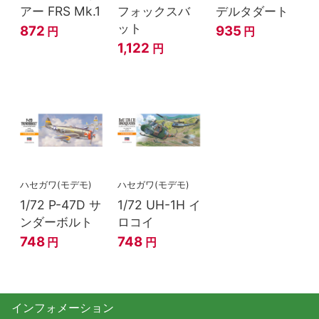
アー FRS Mk.1
フォックスバ
デルタダート
ット
872
935
円
円
1,122
円
ハセガワ(モデモ)
ハセガワ(モデモ)
1/72 P-47D サ
1/72 UH-1H イ
ンダーボルト
ロコイ
748
748
円
円
インフォメーション