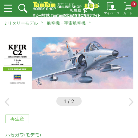
0
マイページ
カート
ミリタリーモデル
航空機・宇宙航空機
1
/
2
再生産
ハセガワ(モデモ)