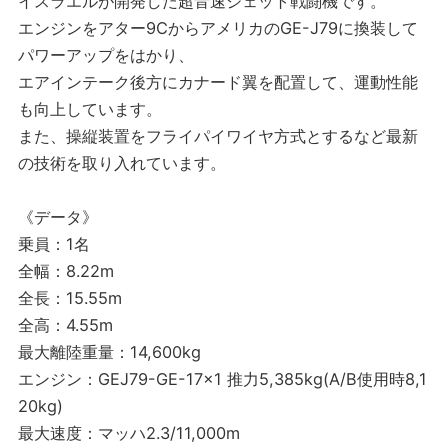
イスラエルが開発した超音速ジェット戦闘機です。
エンジンをアター9CからアメリカのGE-J79に換装して
パワーアップをはかり、
エアインテーク後方にカナード翼を配置して、運動性能
も向上しています。
また、操縦装置をフライパイワイヤ方式とするなど最新
の技術を取り入れています。
《データ》
乗員：1名
全幅：8.22m
全長：15.55m
全高：4.55m
最大離陸重量：14,600kg
エンジン：GEJ79-GE-17×1 推力5,385kg(A/B使用時8,1
20kg)
最大速度：マッハ2.3/11,000m