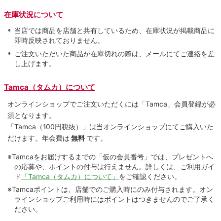
在庫状況について
当店では商品を店舗と共有しているため、在庫状況が掲載商品に
即時反映されておりません。
ご注文いただいた商品が在庫切れの際は、メールにてご連絡を差
し上げます。
Tamca（タムカ）について
オンラインショップでご注⽂いただくには「Tamca」会員登録が必
須となります。
「Tamca
（100円税抜）
」は当オンラインショップにてご購⼊いた
だけます。
年会費は
無料
です。
※Tamcaをお届けするまでの「仮の会員番号」では、プレゼントへ
の応募や、ポイントの付与は⾏えません。詳しくは、ご利⽤ガイ
ド
「Tamca（タムカ）について」
をご確認ください。
※Tamcaポイントは、店舗でのご購⼊時にのみ付与されます。オン
ラインショップご利用時にはポイントはつきませんのでご了承く
ださい。