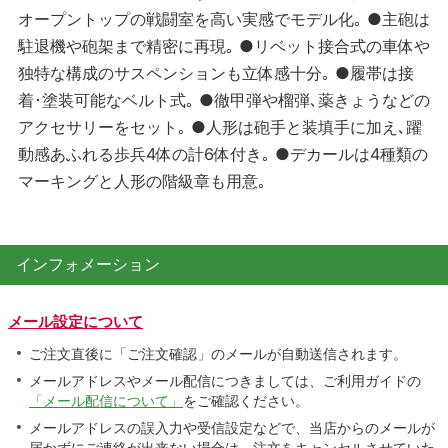
オープントップの戦闘室を高い実感でモデル化｡ ●主砲は
駐退機や砲架まで精密に再現｡ ●リベット接合式の車体や
独特な構成のサスペンションも立体感十分｡ ●履帯は接
着･塗装可能なベルト式｡ ●徹甲弾や榴弾､薬きょうなどの
アクセサリーをセット｡ ●人形は砲手と装填手に加え､躍
動感あふれる歩兵4体の計6体付き｡ ●デカールは4種類の
マーキングと人形の階級章も用意｡
インフォメーション
メール設定について
ご注文直後に「ご注文確認」のメールが自動送信されます。
メールアドレスやメール配信につきましては、ご利用ガイドの
「メール配信について」
をご確認ください。
メールアドレスの誤入力や受信設定などで、当店からのメールが
届かずにご連絡が出来ない場合は、注文をキャンセルさせていた