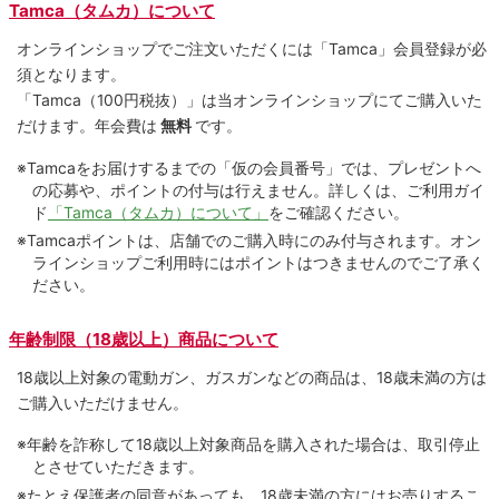
Tamca（タムカ）について
オンラインショップでご注⽂いただくには「Tamca」会員登録が必
須となります。
「Tamca
（100円税抜）
」は当オンラインショップにてご購⼊いた
だけます。
年会費は
無料
です。
※Tamcaをお届けするまでの「仮の会員番号」では、プレゼントへ
の応募や、ポイントの付与は⾏えません。詳しくは、ご利⽤ガイ
ド
「Tamca（タムカ）について」
をご確認ください。
※Tamcaポイントは、店舗でのご購⼊時にのみ付与されます。オン
ラインショップご利用時にはポイントはつきませんのでご了承く
ださい。
年齢制限（18歳以上）商品について
18歳以上対象の電動ガン、ガスガンなどの商品は、18歳未満の方は
ご購入いただけません。
※年齢を詐称して18歳以上対象商品を購入された場合は、取引停止
とさせていただきます。
※たとえ保護者の同意があっても、18歳未満の方にはお売りするこ