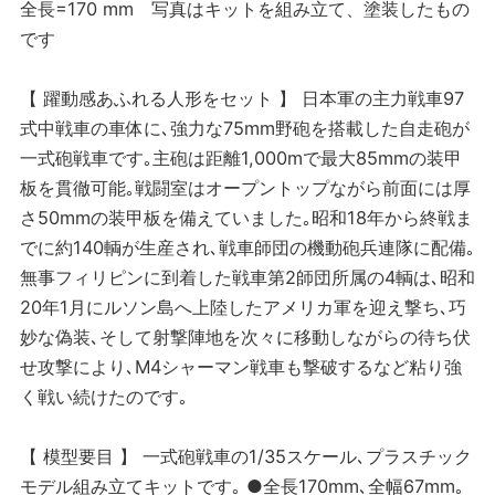
全長=170 mm 写真はキットを組み立て、塗装したもの
です
【 躍動感あふれる人形をセット 】 日本軍の主力戦車97
式中戦車の車体に､強力な75mm野砲を搭載した自走砲が
一式砲戦車です｡主砲は距離1,000mで最大85mmの装甲
板を貫徹可能｡戦闘室はオープントップながら前面には厚
さ50mmの装甲板を備えていました｡昭和18年から終戦ま
でに約140輌が生産され､戦車師団の機動砲兵連隊に配備｡
無事フィリピンに到着した戦車第2師団所属の4輌は､昭和
20年1月にルソン島へ上陸したアメリカ軍を迎え撃ち､巧
妙な偽装､そして射撃陣地を次々に移動しながらの待ち伏
せ攻撃により､M4シャーマン戦車も撃破するなど粘り強
く戦い続けたのです｡
【 模型要目 】 一式砲戦車の1/35スケール､プラスチック
モデル組み立てキットです｡ ●全長170mm､全幅67mm｡