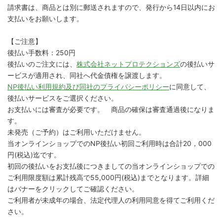
請求書は、商品とは別に郵送されますので、発行から14日以内にお
支払いをお願いします。
【ご注意】
後払い手数料：250円
後払いのご注文には、
株式会社ネットプロテクションズ
の後払いサ
ービスが適用され、同社へ代金債権を譲渡します。
NP後払い利用規約及び同社のプライバシーポリシー
に同意して、
後払いサービスをご選択ください。
お支払いには審査が必要です。 商品の確保は審査通過後になりま
す。
未発売（ご予約）はご利用いただけません。
当オンラインショップでのNP後払い初回ご利用時は合計20，000
円(税込)迄です。
初回の後払いをお支払後につきましての当オンラインショップでの
ご利用限度額は累計残高で55,000円(税込)までとなります。詳細
はバナーをクリックしてご確認ください。
ご利用者が未成年の場合、法定代理人の利用同意を得てご利用くだ
さい。