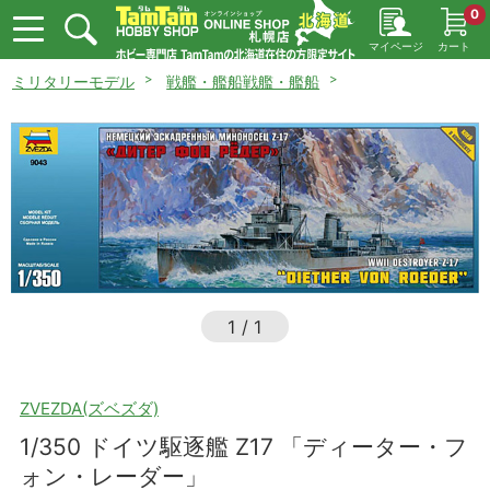
0
マイページ
カート
ミリタリーモデル
戦艦・艦船戦艦・艦船
1
/
1
ZVEZDA(ズベズダ)
1/350 ドイツ駆逐艦 Z17 「ディーター・フ
ォン・レーダー」