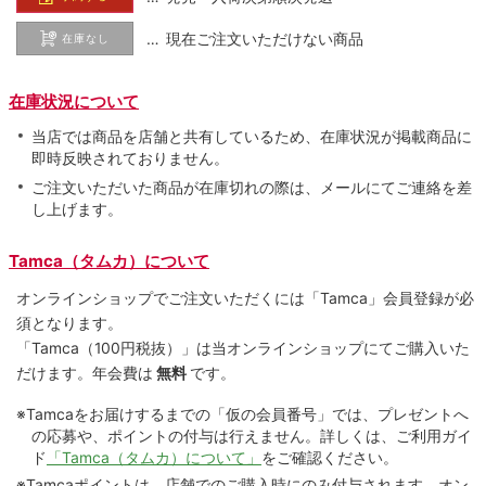
… 現在ご注文いただけない商品
在庫なし
在庫状況について
当店では商品を店舗と共有しているため、在庫状況が掲載商品に
即時反映されておりません。
ご注文いただいた商品が在庫切れの際は、メールにてご連絡を差
し上げます。
Tamca（タムカ）について
オンラインショップでご注⽂いただくには「Tamca」会員登録が必
須となります。
「Tamca
（100円税抜）
」は当オンラインショップにてご購⼊いた
だけます。
年会費は
無料
です。
※Tamcaをお届けするまでの「仮の会員番号」では、プレゼントへ
の応募や、ポイントの付与は⾏えません。詳しくは、ご利⽤ガイ
ド
「Tamca（タムカ）について」
をご確認ください。
※Tamcaポイントは、店舗でのご購⼊時にのみ付与されます。オン