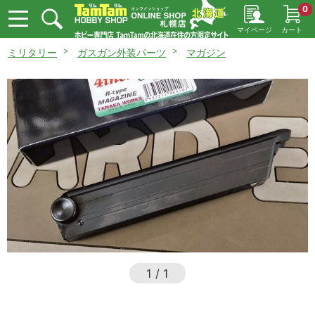
0
マイページ
カート
ミリタリー
ガスガン外装パーツ
マガジン
1
/
1