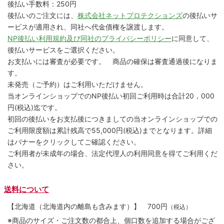
後払い手数料：250円
後払いのご注文には、
株式会社ネットプロテクションズ
の後払いサ
ービスが適用され、同社へ代金債権を譲渡します。
NP後払い利用規約及び同社のプライバシーポリシー
に同意して、
後払いサービスをご選択ください。
お支払いには審査が必要です。 商品の確保は審査通過後になりま
す。
未発売（ご予約）はご利用いただけません。
当オンラインショップでのNP後払い初回ご利用時は合計20，000
円(税込)迄です。
初回の後払いをお支払後につきましての当オンラインショップでの
ご利用限度額は累計残高で55,000円(税込)までとなります。詳細
はバナーをクリックしてご確認ください。
ご利用者が未成年の場合、法定代理人の利用同意を得てご利用くだ
さい。
送料について
【北海道（北海道内の離島も含みます）】
700円
（税込）
※商品のサイズ・ご注文数の都合上、個口数を追加する場合がござ