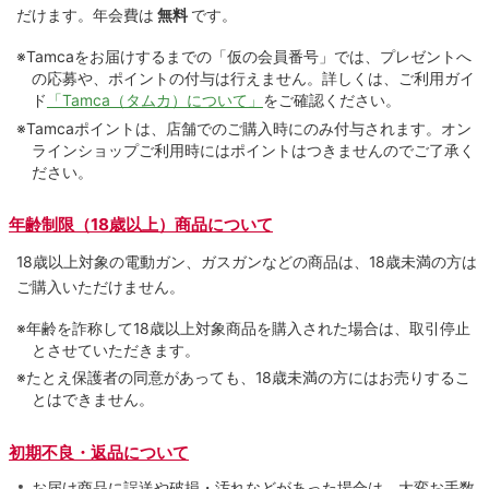
だけます。
年会費は
無料
です。
※Tamcaをお届けするまでの「仮の会員番号」では、プレゼントへ
の応募や、ポイントの付与は⾏えません。詳しくは、ご利⽤ガイ
ド
「Tamca（タムカ）について」
をご確認ください。
※Tamcaポイントは、店舗でのご購⼊時にのみ付与されます。オン
ラインショップご利用時にはポイントはつきませんのでご了承く
ださい。
年齢制限（18歳以上）商品について
18歳以上対象の電動ガン、ガスガンなどの商品は、18歳未満の方は
ご購入いただけません。
※年齢を詐称して18歳以上対象商品を購入された場合は、取引停止
とさせていただきます。
※たとえ保護者の同意があっても、18歳未満の方にはお売りするこ
とはできません。
初期不良・返品について
お届け商品に誤送や破損・汚れなどがあった場合は、大変お手数