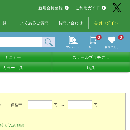
新規会員登録
ご利用ガイド
一覧
よくあるご質問
お問い合わせ
会員ログイン
0
0
マイページ
カート
お気に入り
ミニカー
スケールプラモデル
カラー工具
玩具
み
円 ～
円
価格帯：
絞り込み解除