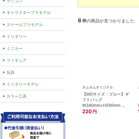
ラジコン
キャラクタープラモデル
6
件
の商品が見つかりました
スケールプラモデル
ミリタリー
ミニカー
フィギュア
玩具
ミリタリーモデル
タムタムオリジナル
【MDサイズ・ブルー】ギ
カラー工具
フトバッグ
W340mm×H590mm ★
鉄道模型・ガンプラにお
220
円
すすめ★