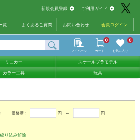
新規会員登録
ご利用ガイド
一覧
よくあるご質問
お問い合わせ
会員ログイン
0
0
マイページ
カート
お気に入り
ミニカー
スケールプラモデル
カラー工具
玩具
み
円 ～
円
価格帯：
絞り込み解除