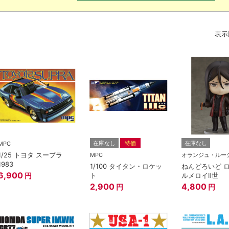
表示
在庫なし
特価
在庫なし
MPC
1/25 トヨタ スープラ
MPC
オランジュ・ルー
1983
1/100 タイタン・ロケッ
ねんどろいど 
6,900
ト
ルメロイⅡ世
円
2,900
4,800
円
円