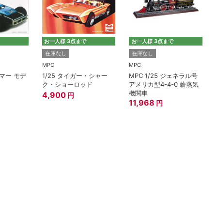
お一人様 3点まで
お一人様 3点まで
在庫なし
在庫なし
MPC
MPC
スラマー モデ
1/25 タイガー・シャー
MPC 1/25 ジェネラル号
ク・ショーロッド
アメリカ型4-4-0 薪蒸気
機関車
4,900
円
11,968
円