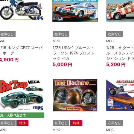
在庫なし
在庫なし
在庫なし
ASG
MPC
MPC
1/16 ホンダ CB77 スーパ
1/25 USA-1 ブルース・
1/25 L.A.ダ
ーホーク
ラーソン 1974 プロスト
ル・スタンディ
ック ベガ
ジビション ド
4,900
円
5,000
5,200
円
円
お一人様 3点まで
在庫なし
特価
在庫なし
特価
在庫なし
MPC
MPC
MPC