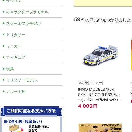
ラジコン
キャラクタープラモデル
59
件
の商品が見つかりました
スケールプラモデル
ミリタリー
ミニカー
フィギュア
玩具
ミリタリーモデル
その他(ミニカー)
INNO MODELS 1/64
カラー工具
SKYLINE GT-R R33 ル・
マン 24H official safety
car 1997
4,000
円