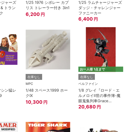
ャージャーズ
1/25 1976 シボレー カプ
1/25 ラムチャージャーズ
& トラン
リス トレーラー付き 3in1
ダッジ・チャレンジャー
ク
ファニーカー
6,200
円
6,400
円
お一人様 1点まで
在庫なし
在庫なし
MPC
ベルファイン
キマシン猛レ
1/48 スペース1999 ホー
1/8 グレイ『ロード・エ
9
クIX
ルメロイⅡ世の事件簿-魔
眼蒐集列車Grace
10,300
円
note-』
20,680
円