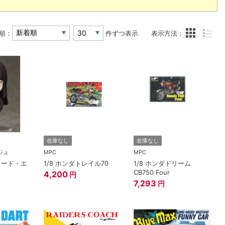
順：
件ずつ表示
表示方法：
在庫なし
在庫なし
ジュ
MPC
MPC
ロード・エ
1/8 ホンダトレイル70
1/8 ホンダドリーム
CB750 Four
4,200
円
7,293
円