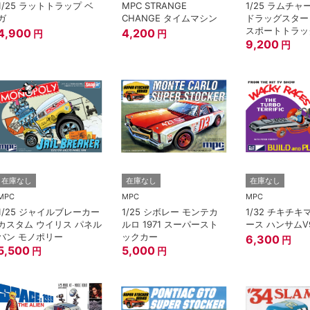
1/25 ラットトラップ ベ
MPC STRANGE
1/25 ラムチ
ガ
CHANGE タイムマシン
ドラッグスター 
スポートトラッ
4,900
4,200
円
円
9,200
円
在庫なし
在庫なし
在庫なし
MPC
MPC
MPC
1/25 ジャイルブレーカー
1/25 シボレー モンテカ
1/32 チキチ
カスタム ウイリス パネル
ルロ 1971 スーパースト
ース ハンサムV
バン モノポリー
ックカー
6,300
円
5,500
5,000
円
円