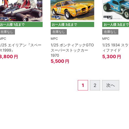
お一人様 1点まで
お一人様 3点まで
お一人様 3点まで
在庫なし
在庫なし
在庫なし
MPC
MPC
MPC
1/25 エイリアン『スペー
1/25 ポンティアックGTO
1/25 1934 
ス1999』
スーパーストックカー
ィファイド
1970
3,800
5,300
円
円
5,500
円
1
2
次へ