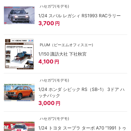
ハセガワ(モデモ)
1/24 スバル レガシィ RS1993 RACラリー
3,700
円
PLUM（ピーエムオフィスエー)
1/150 諏訪大社 下社秋宮
4,100
円
ハセガワ(モデモ)
1/24 ホンダ シビック RS（SB-1） 3ドア ハ
ッチバック
3,000
円
ハセガワ(モデモ)
1/24 トヨタ スープラ ターボ A70 “1991 トゥ