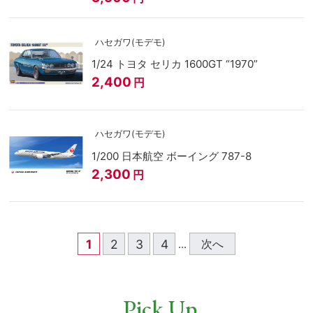
ハセガワ(モデモ)
1/24 トヨタ セリカ 1600GT “1970”
2,400
円
ハセガワ(モデモ)
1/200 日本航空 ボーイング 787-8
2,300
円
1
2
3
4
次へ
...
Pick Up