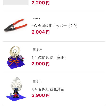
2,200
円
wave
HG 金属線用ニッパー（2.0）
2,004
円
童友社
1/4 名将兜 徳川家康
2,900
円
童友社
1/4 名将兜 豊臣秀吉
2,900
円