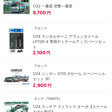
1/32 一番星 突撃一番星
9,700
円
アオシマ
1/24 ランボルギーニ アヴェンタドール
LP700-4 専用ディテールアップパーツセッ
ト
2,100
円
アオシマ
1/24 ニッサン S110 ガゼール スーパーシル
エット '81
2,900
円
タミヤ（TAMIYA）
1/24 ランチア ストラトス ターボ【スケール
モデル限定】