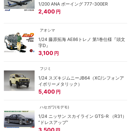
1/200 ANA ボーイング 777-300ER
2,400
円
アオシマ
1/24 藤原拓海 AE86トレノ 第1巻仕様『頭文
字D』
3,100
円
フジミ
1/24 スズキジムニーJB64（XC/シフォンア
イボリーメタリック）
5,400
円
ハセガワ(モデモ)
1/24 ニッサン スカイライン GTS-R （R31）
“ドレスアップ”
3,500
円