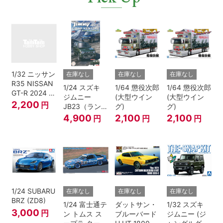
1/32 ニッサン
在庫なし
在庫なし
在庫なし
R35 NISSAN
1/24 スズキ
1/64 懲役次郎
1/64 懲役次郎
GT-R 2024 メ
ジムニー
(大型ウイン
(大型ウイン
タリックブル
2,200
円
JB23（ランド
グ)
グ)
ー
ベンチャー/ク
4,900
2,100
2,100
円
円
円
ールカーキパ
ールメタリッ
ク）
1/24 SUBARU
在庫なし
在庫なし
在庫なし
BRZ (ZD8)
1/24 富士通テ
ダットサン・
1/32 スズキ
3,000
円
ン トムス ス
ブルーバード
ジムニー (ジ