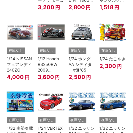
ープラ ターボ
U HT 1800
ャングルグリ
A70 1990
SSS-E
ー ン)
3,200
2,800
1,518
円
円
円
JTC
在庫なし
在庫なし
在庫なし
在庫なし
1/24 NISSAN
1/12 Honda
1/24 ホンダ
1/24 たこやき
フェアレディ
RS250RW
AA シティタ
2,300
円
240ZG
2009
ーボⅡ '85
WGP250
4,000
3,600
2,500
円
円
円
在庫なし
在庫なし
在庫なし
在庫なし
1/32 南勢冷蔵
1/24 VERTEX
1/32 ニッサン
1/32 ニッサン