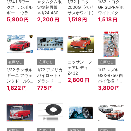
1/24 LBワー
≪タムタム限
1/32 トヨタ
1/32 トヨタ
クス ランボル
定復刻再販
2000GT(ペガ
GR SUPRA(ホ
ギーニ ウラカ
≫1/24 430セ
サスホワイト)
ワイトメタリ
ン Ver.1
ドリック
ック)
5,900
2,200
1,518
1,518
円
円
円
円
ニッサン・フ
在庫なし
在庫なし
在庫なし
ェアレディ
1/32 ランボル
1/72 アメリカ
1/12 スズキ
Z432
ギーニ アヴェ
パイロット /
GSX-R750 白
2,800
円
ンタドールS
グランド・ク
バイ仕様『逮
パールレッド
ルーセット
捕しちゃう
1,822
775
3,800
円
円
円
ぞ』
在庫なし
在庫なし
在庫なし
在庫なし