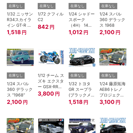
在庫なし
在庫なし
在庫なし
在庫なし
1/32 ニッサン
1/72 クフィル
1/24 シャドー
1/24 スバル
R34スカイラ
C2
スポーク
360 デラック
イン GT-R ニ
（4H） 14イ
ス 1968
842
円
ュル(ミレニア
ンチ
1,518
1,012
2,100
円
円
円
ムジェイド)
1/12 チーム ス
在庫なし
在庫なし
在庫なし
ズキ エクスタ
1/24 スバル
1/32 トヨタ
1/24 藤原拓海
ー GSX-RR
360 デラック
GR スープラ
AE86トレノ
'20
3,800
円
ス “1968”
(ブラックメタ
プロジェクト
リック)
D仕様『頭文
2,100
1,518
3,100
円
円
円
字D』