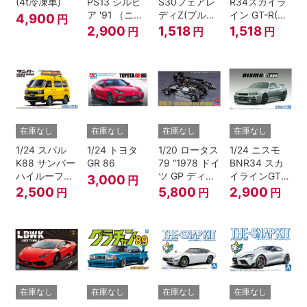
(4t冷凍車)
PS13 シルビ
S30フェアレ
R34スカイラ
ア '91 （ニッ
ディZ(ブルー
イン GT-R(ベ
4,900
円
サン）
メタリック)
イサイドブル
2,900
1,518
1,518
円
円
円
ー)
在庫なし
在庫なし
在庫なし
在庫なし
1/24 スバル
1/24 トヨタ
1/20 ロータス
1/24 ニスモ
K88 サンバー
GR 86
79 “1978 ドイ
BNR34 スカ
ハイルーフ
ツ GP ディテ
イラインGT-R
3,000
円
4WD '80
ールアップ バ
Z-tune '04
2,500
5,800
2,900
円
円
円
ージョン”
在庫なし
在庫なし
在庫なし
在庫なし