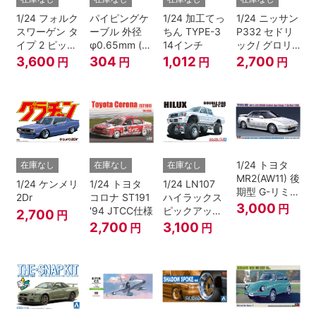
1/24 フォルク
パイピングケ
1/24 加工てっ
1/24 ニッサン
スワーゲン タ
ーブル 外径
ちん TYPE-3
P332 セドリ
イプ 2 ピック
φ0.65mm (ブ
14インチ
ック/ グロリ
アップ トラッ
ラック)
ア 4HT280E
3,600
304
1,012
2,700
円
円
円
円
ク レッド/ホ
ブロアム '78
ワイトペイン
ト
1/24 トヨタ
在庫なし
在庫なし
在庫なし
MR2(AW11) 後
1/24 ケンメリ
1/24 トヨタ
1/24 LN107
期型 G-リミテ
2Dr
コロナ ST191
ハイラックス
ッド スーパー
3,000
円
'94 JTCC仕様
ピックアップ
2,700
円
チャージャー
ダブルキャブ
2,700
3,100
円
円
(Tバールーフ)
リフトアップ
'94 （トヨ
タ）