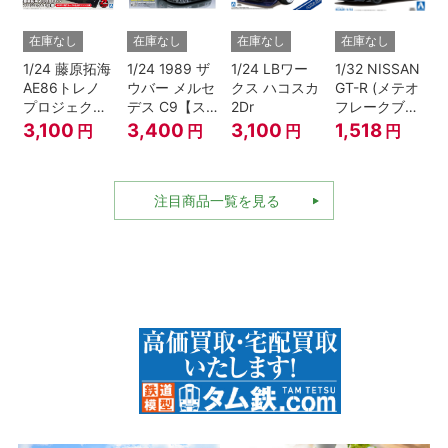
在庫なし
在庫なし
在庫なし
在庫なし
1/24 藤原拓海
1/24 1989 ザ
1/24 LBワー
1/32 NISSAN
AE86トレノ
ウバー メルセ
クス ハコスカ
GT-R (メテオ
プロジェクト
デス C9【ス
2Dr
フレークブラ
D仕様『頭文
ケール特別販
ックパール)
3,100
3,400
3,100
1,518
円
円
円
円
字D』
売商品】
注目商品一覧を見る