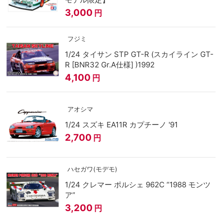
3,000
円
フジミ
1/24 タイサン STP GT-R (スカイライン GT-
R [BNR32 Gr.A仕様] )1992
4,100
円
アオシマ
1/24 スズキ EA11R カプチーノ '91
2,700
円
ハセガワ(モデモ)
1/24 クレマー ポルシェ 962C “1988 モンツ
ア”
3,200
円