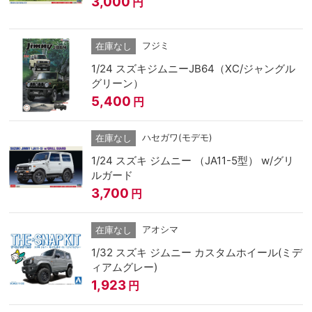
3,000
円
フジミ
在庫なし
1/24 スズキジムニーJB64（XC/ジャングル
グリーン）
5,400
円
ハセガワ(モデモ)
在庫なし
1/24 スズキ ジムニー （JA11-5型） w/グリ
ルガード
3,700
円
アオシマ
在庫なし
1/32 スズキ ジムニー カスタムホイール(ミデ
ィアムグレー)
1,923
円