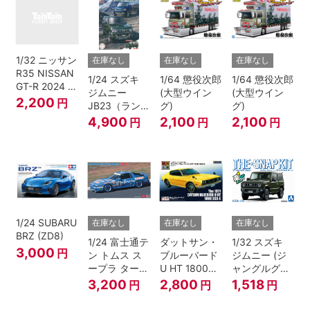
1/32 ニッサン
在庫なし
在庫なし
在庫なし
R35 NISSAN
1/24 スズキ
1/64 懲役次郎
1/64 懲役次郎
GT-R 2024 メ
ジムニー
(大型ウイン
(大型ウイン
タリックブル
2,200
円
JB23（ランド
グ)
グ)
ー
ベンチャー/ク
4,900
2,100
2,100
円
円
円
ールカーキパ
ールメタリッ
ク）
1/24 SUBARU
在庫なし
在庫なし
在庫なし
BRZ (ZD8)
1/24 富士通テ
ダットサン・
1/32 スズキ
3,000
円
ン トムス ス
ブルーバード
ジムニー (ジ
ープラ ターボ
U HT 1800
ャングルグリ
A70 1990
SSS-E
ー ン)
3,200
2,800
1,518
円
円
円
JTC