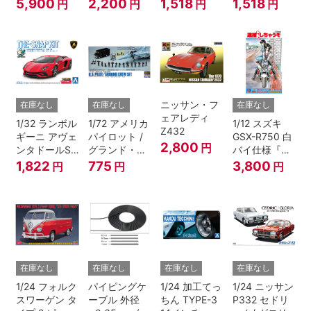
ン Ver.1
ドリック
ック)
5,900
2,200
1,518
1,518
円
円
円
円
ニッサン・フ
在庫なし
在庫なし
在庫なし
ェアレディ
1/32 ランボル
1/72 アメリカ
1/12 スズキ
Z432
ギーニ アヴェ
パイロット /
GSX-R750 白
2,800
円
ンタドールS
グランド・ク
バイ仕様『逮
パールレッド
ルーセット
捕しちゃう
1,822
775
3,800
円
円
円
ぞ』
在庫なし
在庫なし
在庫なし
在庫なし
1/24 フォルク
パイピングケ
1/24 加工てっ
1/24 ニッサン
スワーゲン タ
ーブル 外径
ちん TYPE-3
P332 セドリ