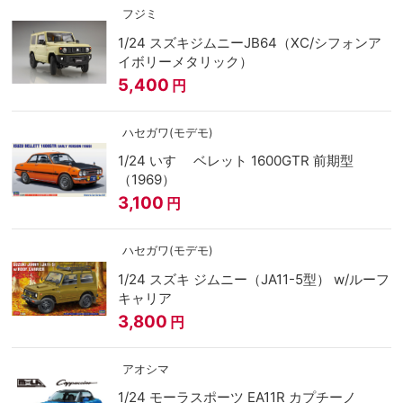
フジミ
1/24 スズキジムニーJB64（XC/シフォンア
イボリーメタリック）
5,400
円
ハセガワ(モデモ)
1/24 いすゞ ベレット 1600GTR 前期型
（1969）
3,100
円
ハセガワ(モデモ)
1/24 スズキ ジムニー（JA11-5型） w/ルーフ
キャリア
3,800
円
アオシマ
1/24 モーラスポーツ EA11R カプチーノ