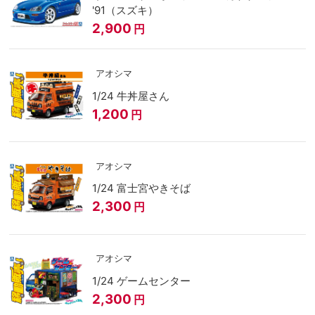
'91（スズキ）
2,900
円
アオシマ
1/24 牛丼屋さん
1,200
円
アオシマ
1/24 富士宮やきそば
2,300
円
アオシマ
1/24 ゲームセンター
2,300
円