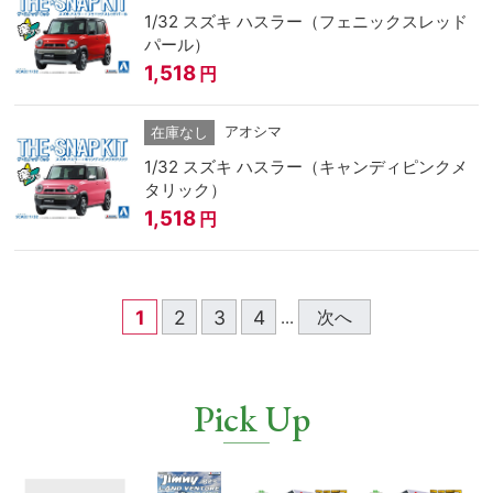
1/32 スズキ ハスラー（フェニックスレッド
パール）
1,518
円
アオシマ
在庫なし
1/32 スズキ ハスラー（キャンディピンクメ
タリック）
1,518
円
1
2
3
4
次へ
...
Pick Up