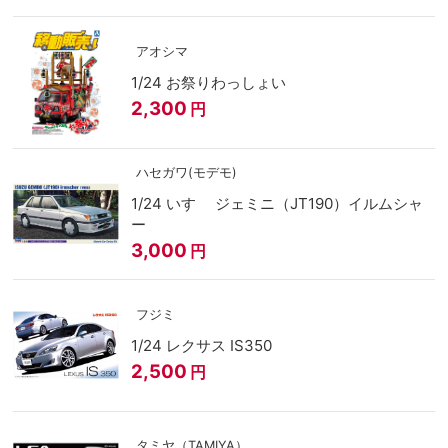
アオシマ
1/24 お祭りわっしょい
2,300
円
ハセガワ(モデモ)
1/24 いすゞ ジェミニ（JT190）イルムシャ
ー
3,000
円
フジミ
1/24 レクサス IS350
2,500
円
タミヤ（TAMIYA）