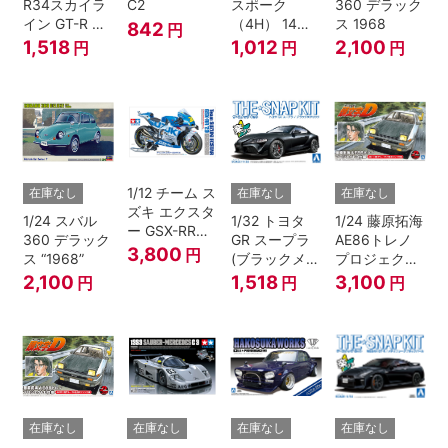
R34スカイラ
C2
スポーク
360 デラック
イン GT-R ニ
（4H） 14イ
ス 1968
842
円
ュル(ミレニア
ンチ
1,518
1,012
2,100
円
円
円
ムジェイド)
1/12 チーム ス
在庫なし
在庫なし
在庫なし
ズキ エクスタ
1/24 スバル
1/32 トヨタ
1/24 藤原拓海
ー GSX-RR
360 デラック
GR スープラ
AE86トレノ
'20
3,800
円
ス “1968”
(ブラックメタ
プロジェクト
リック)
D仕様『頭文
2,100
1,518
3,100
円
円
円
字D』
在庫なし
在庫なし
在庫なし
在庫なし