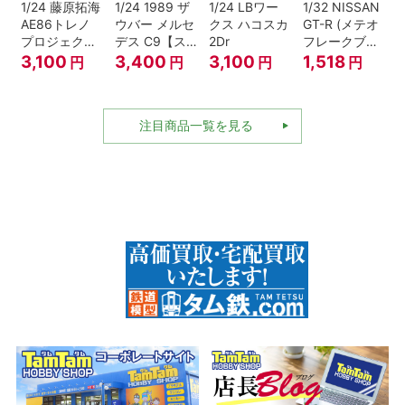
1/24 藤原拓海
1/24 1989 ザ
1/24 LBワー
1/32 NISSAN
AE86トレノ
ウバー メルセ
クス ハコスカ
GT-R (メテオ
プロジェクト
デス C9【ス
2Dr
フレークブラ
D仕様『頭文
ケール特別販
ックパール)
3,100
3,400
3,100
1,518
円
円
円
円
字D』
売商品】
注目商品一覧を見る