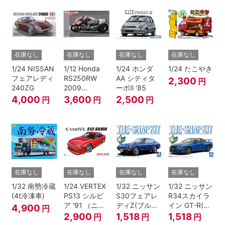
在庫なし
在庫なし
在庫なし
在庫なし
1/24 NISSAN
1/12 Honda
1/24 ホンダ
1/24 たこやき
フェアレディ
RS250RW
AA シティタ
2,300
円
240ZG
2009
ーボⅡ '85
WGP250
4,000
3,600
2,500
円
円
円
在庫なし
在庫なし
在庫なし
在庫なし
1/32 南勢冷蔵
1/24 VERTEX
1/32 ニッサン
1/32 ニッサン
(4t冷凍車)
PS13 シルビ
S30フェアレ
R34スカイラ
ア '91 （ニッ
ディZ(ブルー
イン GT-R(ベ
4,900
円
サン）
メタリック)
イサイドブル
2,900
1,518
1,518
円
円
円
ー)