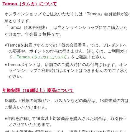
Tamca（タムカ）について
オンラインショップでご注⽂いただくには「Tamca」会員登録が必
須となります。
「Tamca
（100円税抜）
」は当オンラインショップにてご購⼊いた
だけます。
年会費は
無料
です。
※Tamcaをお届けするまでの「仮の会員番号」では、プレゼントへ
の応募や、ポイントの付与は⾏えません。詳しくは、ご利⽤ガイ
ド
「Tamca（タムカ）について」
をご確認ください。
※Tamcaポイントは、店舗でのご購⼊時にのみ付与されます。オン
ラインショップご利用時にはポイントはつきませんのでご了承く
ださい。
年齢制限（18歳以上）商品について
18歳以上対象の電動ガン、ガスガンなどの商品は、18歳未満の方は
ご購入いただけません。
※年齢を詐称して18歳以上対象商品を購入された場合は、取引停止
とさせていただきます。
※たとえ保護者の同意があっても、18歳未満の方にはお売りするこ