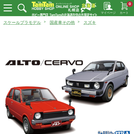
0
マイページ
カート
スケールプラモデル
国産車その他
スズキ