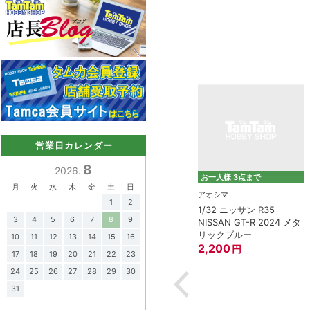
営業日カレンダー
8
2026.
お一人様 3点まで
月
火
水
木
金
土
日
タミヤ（TAMIYA）
アオシマ
1
2
1/12 チーム スズキ エク
1/32 ニッサン R35
モデモ)
3
4
5
6
7
8
9
スター GSX-RR '20
NISSAN GT-R 2024 メタ
バル 360 デラッ
リックブルー
3,800
円
10
11
12
13
14
15
16
8”
2,200
円
円
17
18
19
20
21
22
23
24
25
26
27
28
29
30
31