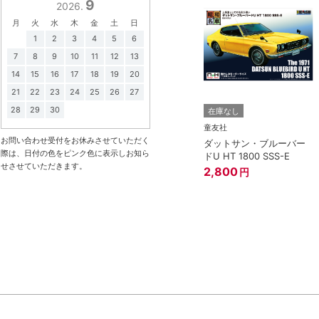
9
2026.
月
火
水
木
金
土
日
1
2
3
4
5
6
7
8
9
10
11
12
13
14
15
16
17
18
19
20
21
22
23
24
25
26
27
3点まで
28
29
30
在庫なし
在庫なし
アオシマ
童友社
お問い合わせ受付をお休みさせていただく
LBワークス ハコス
1/32 NISSAN GT-R (メテ
ダットサン・ブルーバー
際は、日付の色をピンク色に表示しお知ら
オフレークブラックパー
ドU HT 1800 SSS-E
せさせていただきます。
ル)
2,800
円
円
1,518
円