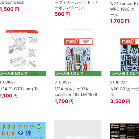
Carbon decal
ップデカールセット（カ
1/24 Lancer Ev
ーボンパターン）
4,500
WRC 1998 
円
506
円
ール
1,700
円
お一人様 3点まで
お一人様 3点まで
お一人様 3点まで
STUDIO27
STUDIO27
STUDIO27
1/24 F1 GTR Long Tail
1/24 ポルシェ934
1/20 C31カ
Lubrifilm #82 LM 1979
ル
2,100
円
1,700
3,500
円
円