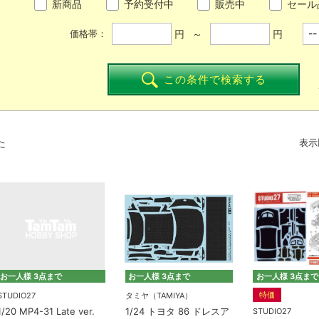
新商品
予約受付中
販売中
セール
円 ～
円
価格帯：
この条件で検索する
た
表示
お一人様 3点まで
お一人様 3点まで
お一人様 3点まで
特価
STUDIO27
タミヤ（TAMIYA）
1/20 MP4-31 Late ver.
1/24 トヨタ 86 ドレスア
STUDIO27