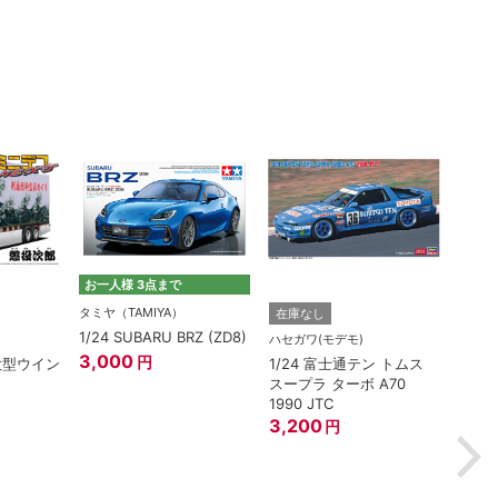
お一人様 3点まで
タミヤ（TAMIYA）
在庫なし
在庫
1/24 SUBARU BRZ (ZD8)
ハセガワ(モデモ)
アオシ
3,000
円
(大型ウイン
1/24 富士通テン トムス
1/3
スープラ ターボ A70
ェンタ
1990 JTC
ワイ
3,200
1,82
円