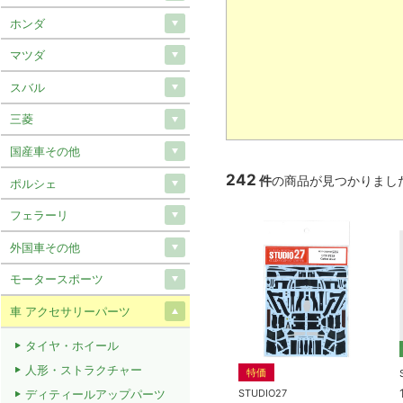
ホンダ
マツダ
スバル
三菱
国産車その他
242
件
の商品が見つかりまし
ポルシェ
フェラーリ
外国車その他
モータースポーツ
車 アクセサリーパーツ
タイヤ・ホイール
人形・ストラクチャー
特価
STUDIO27
ディティールアップパーツ