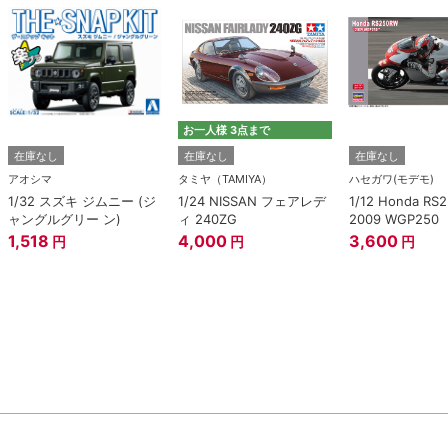
お一人様 3点まで
在庫なし
在庫なし
在庫なし
アオシマ
タミヤ（TAMIYA）
ハセガワ(モデモ)
1/32 スズキ ジムニー (ジ
1/24 NISSAN フェアレデ
1/12 Honda RS
ャングルグリー ン)
ィ 240ZG
2009 WGP250
1,518
4,000
3,600
円
円
円