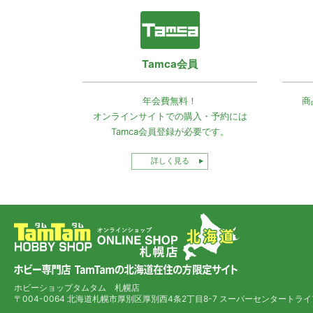
Tamca会員
年会費無料！
商
オンラインサイトでの
購入・予約には
Tamca会員登録
が必要です。
詳しく見る
ホビーショップタムタム 札幌店
〒004-0064 北海道札幌市厚別区厚別西4条2丁目8-7
スーパーセンタートライ