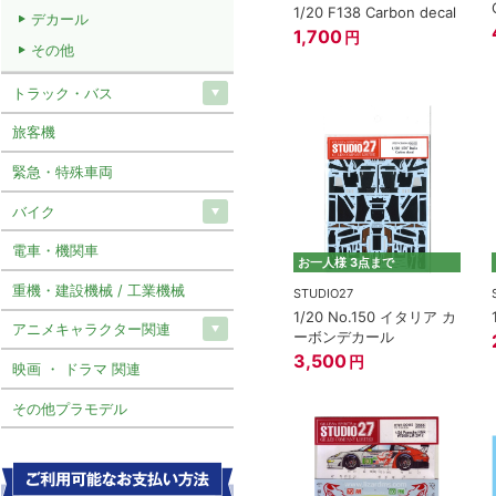
1/20 F138 Carbon decal
デカール
1,700
円
その他
トラック・バス
旅客機
緊急・特殊車両
バイク
電車・機関車
お一人様 3点まで
重機・建設機械 / 工業機械
STUDIO27
1/20 No.150 イタリア カ
アニメキャラクター関連
ーボンデカール
3,500
円
映画 ・ ドラマ 関連
その他プラモデル