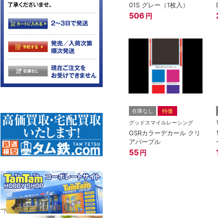
01S グレー（1枚入）
506
円
在庫なし
特価
グッドスマイルレーシング
GSRカラーデカール クリ
アパープル
55
円