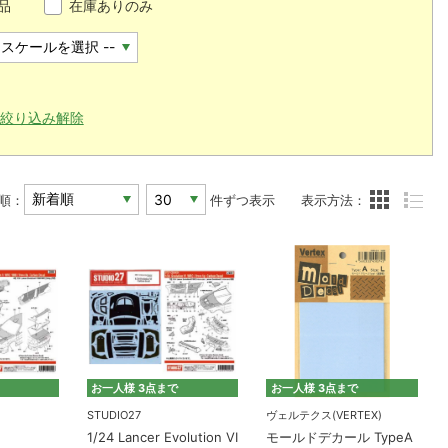
品
在庫ありのみ
絞り込み解除
順：
件ずつ表示
表示方法：
お一人様 3点まで
お一人様 3点まで
STUDIO27
ヴェルテクス(VERTEX)
1/24 Lancer Evolution VI
モールドデカール TypeA