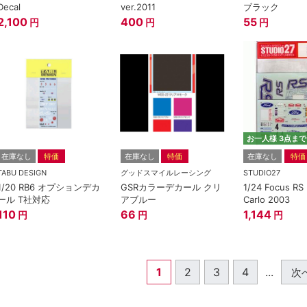
Decal
ver.2011
ブラック
2,100
400
55
円
円
円
お一人様 3点まで
在庫なし
特価
在庫なし
特価
在庫なし
特価
TABU DESIGN
グッドスマイルレーシング
STUDIO27
1/20 RB6 オプションデカ
GSRカラーデカール クリ
1/24 Focus RS
ール T社対応
アブルー
Carlo 2003
110
66
1,144
円
円
円
1
2
3
4
...
次