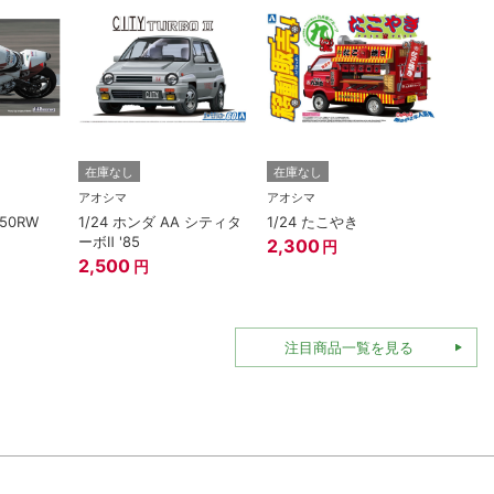
在庫なし
在庫なし
在庫
アオシマ
アオシマ
アオシ
250RW
1/24 ホンダ AA シティタ
1/24 たこやき
1/3
ーボⅡ '85
ェンタ
2,300
円
エロ
2,500
円
1,82
注目商品一覧を見る