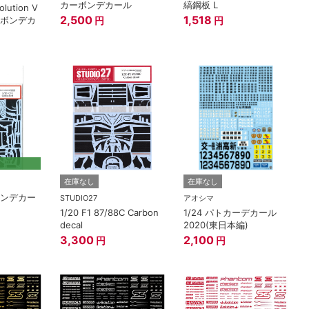
カーボンデカール
縞鋼板 L
olution V
2,500
1,518
カーボンデカ
円
円
在庫なし
在庫なし
ーボンデカー
STUDIO27
アオシマ
1/20 F1 87/88C Carbon
1/24 パトカーデカール
decal
2020(東日本編)
3,300
2,100
円
円