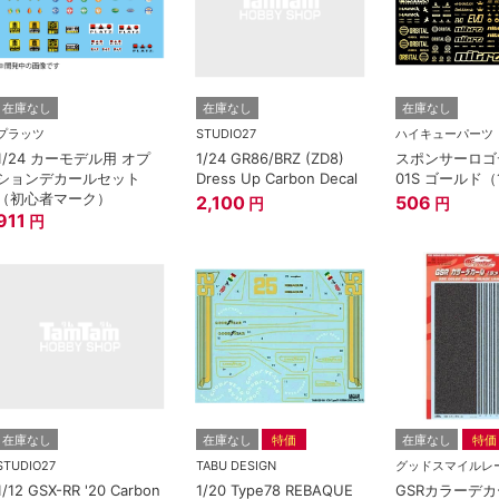
在庫なし
在庫なし
在庫なし
プラッツ
STUDIO27
ハイキューパーツ
1/24 カーモデル用 オプ
1/24 GR86/BRZ (ZD8)
スポンサーロゴ
ションデカールセット
Dress Up Carbon Decal
01S ゴールド
（初心者マーク）
2,100
506
円
円
911
円
在庫なし
在庫なし
特価
在庫なし
特価
STUDIO27
TABU DESIGN
グッドスマイルレ
1/12 GSX-RR '20 Carbon
1/20 Type78 REBAQUE
GSRカラーデカ