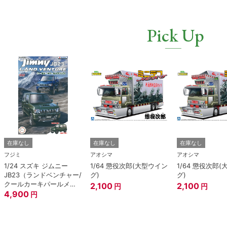
Pick Up
在庫なし
在庫なし
在庫なし
フジミ
アオシマ
アオシマ
1/24 スズキ ジムニー
1/64 懲役次郎(大型ウイン
1/64 懲役次郎
JB23（ランドベンチャー/
グ)
グ)
クールカーキパールメタ
2,100
2,100
円
円
リック）
4,900
円