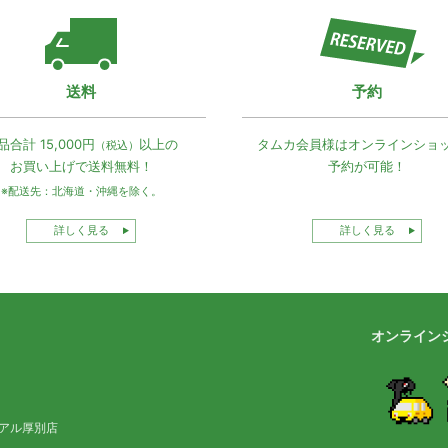
送料
予約
品合計 15,000円
以上の
タムカ会員様は
オンラインショ
（税込）
お買い上げで
送料無料！
予約が可能！
※配送先：北海道・沖縄を除く。
詳しく見る
詳しく見る
オンライン
アル厚別店