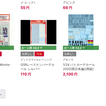
メ レッド）
アピンク
55
66
円
円
お一人様 3点まで
お一人様 3点まで
在庫なし
特価
在庫なし
グッドスマイルレーシング
アオシマ
 Monte-
GSRレースナンバーデカ
1/24 パトカーデカール
ール シルバー
2020(西日本編)[再販]
110
2,100
円
円
へ