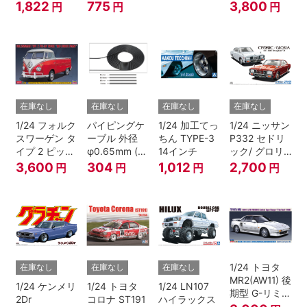
パールレッド
ルーセット
捕しちゃう
1,822
775
3,800
円
円
円
ぞ』
在庫なし
在庫なし
在庫なし
在庫なし
1/24 フォルク
パイピングケ
1/24 加工てっ
1/24 ニッサン
スワーゲン タ
ーブル 外径
ちん TYPE-3
P332 セドリ
イプ 2 ピック
φ0.65mm (ブ
14インチ
ック/ グロリ
アップ トラッ
ラック)
ア 4HT280E
3,600
304
1,012
2,700
円
円
円
円
ク レッド/ホ
ブロアム '78
ワイトペイン
ト
1/24 トヨタ
在庫なし
在庫なし
在庫なし
MR2(AW11) 後
1/24 ケンメリ
1/24 トヨタ
1/24 LN107
期型 G-リミテ
2Dr
コロナ ST191
ハイラックス
ッド スーパー