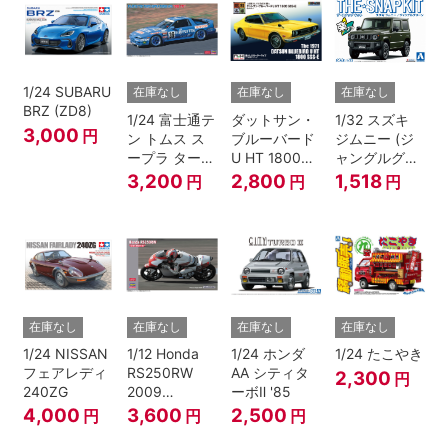
1/24 SUBARU
在庫なし
在庫なし
在庫なし
BRZ (ZD8)
1/24 富士通テ
ダットサン・
1/32 スズキ
3,000
円
ン トムス ス
ブルーバード
ジムニー (ジ
ープラ ターボ
U HT 1800
ャングルグリ
A70 1990
SSS-E
ー ン)
3,200
2,800
1,518
円
円
円
JTC
在庫なし
在庫なし
在庫なし
在庫なし
1/24 NISSAN
1/12 Honda
1/24 ホンダ
1/24 たこやき
フェアレディ
RS250RW
AA シティタ
2,300
円
240ZG
2009
ーボⅡ '85
WGP250
4,000
3,600
2,500
円
円
円