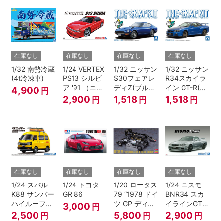
在庫なし
在庫なし
在庫なし
在庫なし
1/32 南勢冷蔵
1/24 VERTEX
1/32 ニッサン
1/32 ニッサン
(4t冷凍車)
PS13 シルビ
S30フェアレ
R34スカイラ
ア '91 （ニッ
ディZ(ブルー
イン GT-R(ベ
4,900
円
サン）
メタリック)
イサイドブル
2,900
1,518
1,518
円
円
円
ー)
在庫なし
在庫なし
在庫なし
在庫なし
1/24 スバル
1/24 トヨタ
1/20 ロータス
1/24 ニスモ
K88 サンバー
GR 86
79 “1978 ドイ
BNR34 スカ
ハイルーフ
ツ GP ディテ
イラインGT-R
3,000
円
4WD '80
ールアップ バ
Z-tune '04
2,500
5,800
2,900
円
円
円