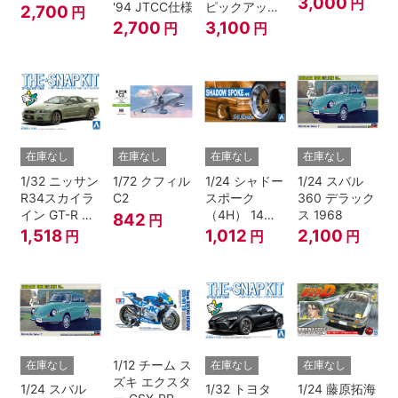
3,000
円
'94 JTCC仕様
ピックアップ
2,700
円
チャージャー
ダブルキャブ
2,700
3,100
円
円
(Tバールーフ)
リフトアップ
'94 （トヨ
タ）
在庫なし
在庫なし
在庫なし
在庫なし
1/32 ニッサン
1/72 クフィル
1/24 シャドー
1/24 スバル
R34スカイラ
C2
スポーク
360 デラック
イン GT-R ニ
（4H） 14イ
ス 1968
842
円
ュル(ミレニア
ンチ
1,518
1,012
2,100
円
円
円
ムジェイド)
1/12 チーム ス
在庫なし
在庫なし
在庫なし
ズキ エクスタ
1/24 スバル
1/32 トヨタ
1/24 藤原拓海