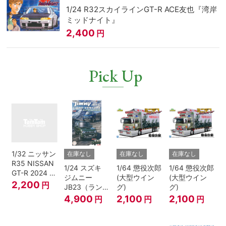
1/24 R32スカイラインGT-R ACE友也『湾岸
ミッドナイト』
2,400
円
Pick Up
1/32 ニッサン
在庫なし
在庫なし
在庫なし
R35 NISSAN
1/24 スズキ
1/64 懲役次郎
1/64 懲役次郎
GT-R 2024 メ
ジムニー
(大型ウイン
(大型ウイン
タリックブル
2,200
円
JB23（ランド
グ)
グ)
ー
ベンチャー/ク
4,900
2,100
2,100
円
円
円
ールカーキパ
ールメタリッ
ク）