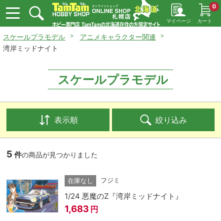
0
マイページ
カート
スケールプラモデル
アニメキャラクター関連
湾岸ミッドナイト
スケールプラモデル
表示順
絞り込み
5
件
の商品が見つかりました
フジミ
在庫なし
1/24 悪魔のZ『湾岸ミッドナイト』
1,683
円