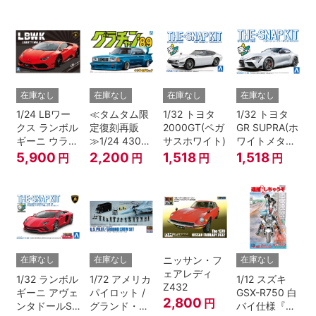
ージョン”
在庫なし
在庫なし
在庫なし
在庫なし
1/24 LBワー
≪タムタム限
1/32 トヨタ
1/32 トヨタ
クス ランボル
定復刻再販
2000GT(ペガ
GR SUPRA(ホ
ギーニ ウラカ
≫1/24 430セ
サスホワイト)
ワイトメタリ
ン Ver.1
ドリック
ック)
5,900
2,200
1,518
1,518
円
円
円
円
ニッサン・フ
在庫なし
在庫なし
在庫なし
ェアレディ
1/32 ランボル
1/72 アメリカ
1/12 スズキ
Z432
ギーニ アヴェ
パイロット /
GSX-R750 白
2,800
円
ンタドールS
グランド・ク
バイ仕様『逮