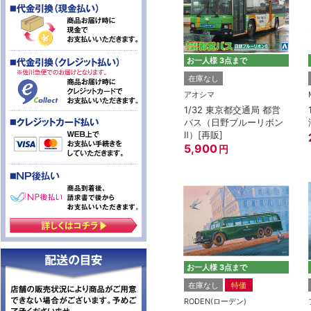
お一人様 3点まで
在庫なし
アオシマ
1/32 東京都交通局 都営
バス（日野ブルーリボン
Ⅱ）[再販]
5,900
円
お一人様 3点まで
在庫なし
特価
RODEN(ローデン)