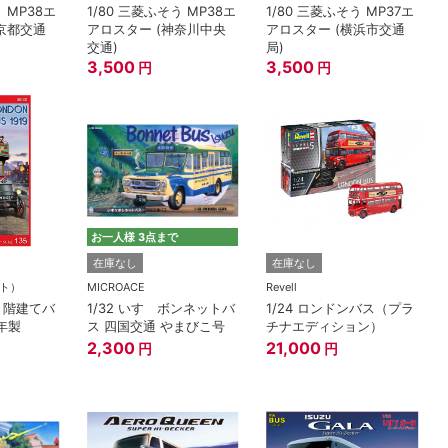
う MP38エ
1/80 三菱ふそう MP38エ
1/80 三菱ふそう MP37エ
京都交通
アロスター (神奈川中央
アロスター (横浜市交通
交通)
局)
3,500
3,500
円
円
お一人様 3点まで
在庫なし
在庫なし
ート）
MICROACE
Revell
ン２階建てバ
1/32 いすゞボンネットバ
1/24 ロンドンバス（プラ
9年製
ス 四国交通 やまびこ号
チナエディション）
2,300
21,000
円
円