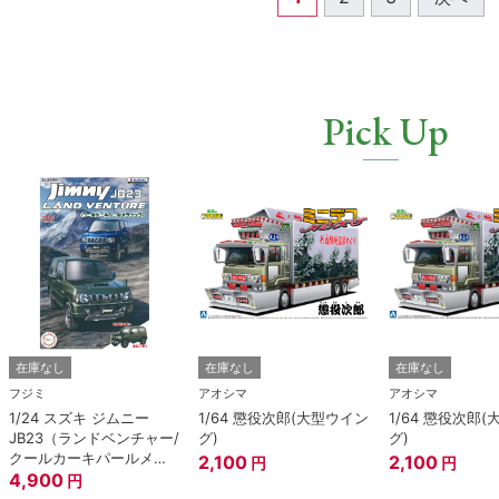
Pick Up
在庫なし
在庫なし
在庫なし
フジミ
アオシマ
アオシマ
1/24 スズキ ジムニー
1/64 懲役次郎(大型ウイン
1/64 懲役次郎
JB23（ランドベンチャー/
グ)
グ)
クールカーキパールメタ
2,100
2,100
円
円
リック）
4,900
円