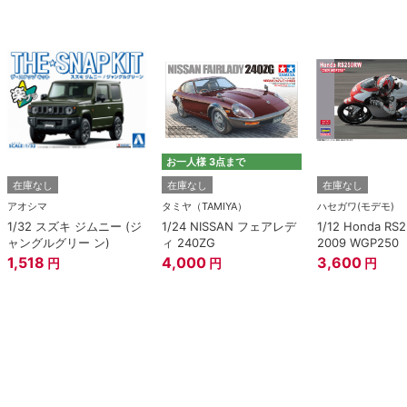
お一人様 3点まで
在庫なし
在庫なし
在庫なし
アオシマ
タミヤ（TAMIYA）
ハセガワ(モデモ)
1/32 スズキ ジムニー (ジ
1/24 NISSAN フェアレデ
1/12 Honda RS
ャングルグリー ン)
ィ 240ZG
2009 WGP250
1,518
4,000
3,600
円
円
円