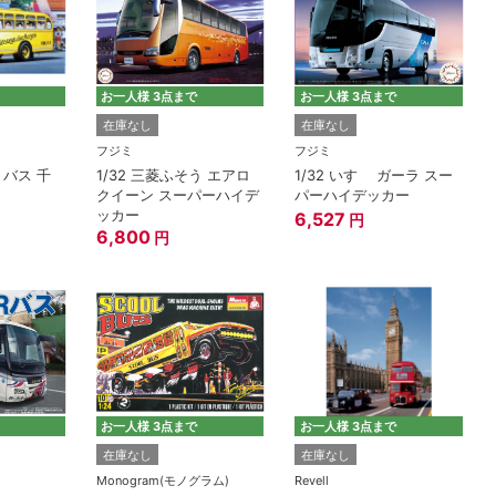
お一人様 3点まで
お一人様 3点まで
在庫なし
在庫なし
フジミ
フジミ
トバス 千
1/32 三菱ふそう エアロ
1/32 いすゞ ガーラ スー
クイーン スーパーハイデ
パーハイデッカー
ッカー
6,527
円
6,800
円
お一人様 3点まで
お一人様 3点まで
在庫なし
在庫なし
Monogram(モノグラム)
Revell