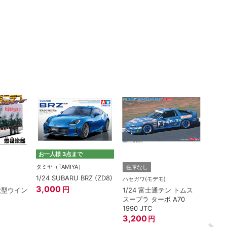
お一人様 3点まで
タミヤ（TAMIYA）
在庫なし
在庫
1/24 SUBARU BRZ (ZD8)
ハセガワ(モデモ)
アオシ
3,000
円
(大型ウイン
1/24 富士通テン トムス
1/3
スープラ ターボ A70
ェンタ
1990 JTC
ワイ
3,200
1,82
円