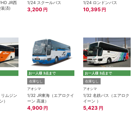
1/24 スクールバス
1/24 ロンドンバス
装済)
3,200
10,395
円
円
お一人様 3点まで
お一人様 3点まで
在庫なし
在庫なし
アオシマ
アオシマ
ートリムジン
1/32 JR東海（エアロクイ
1/32 名鉄バス（エアロク
ン）
ーン 高速）
イーン ）
4,900
5,423
円
円