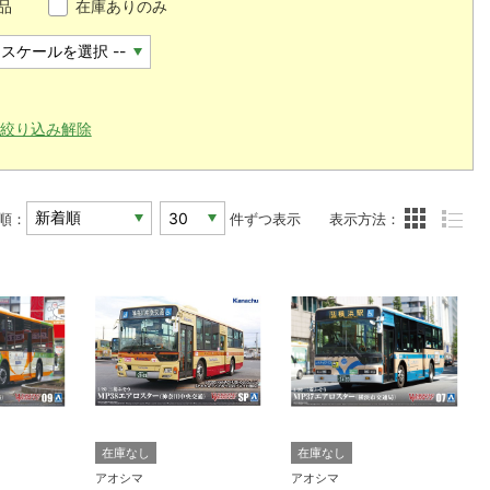
品
在庫ありのみ
絞り込み解除
順：
件ずつ表示
表示方法：
在庫なし
在庫なし
アオシマ
アオシマ