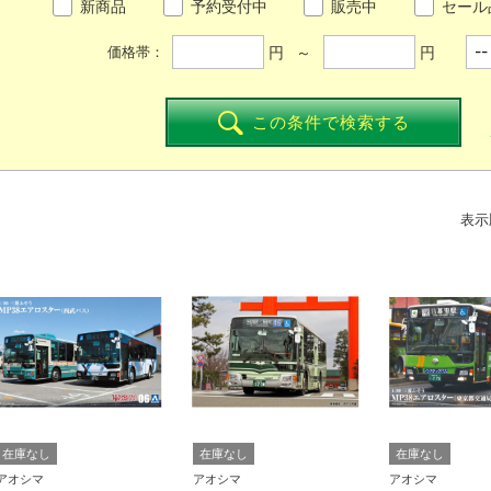
新商品
予約受付中
販売中
セール
円 ～
円
価格帯：
この条件で検索する
表示
在庫なし
在庫なし
在庫なし
アオシマ
アオシマ
アオシマ