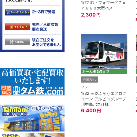
1/72 独・フォマーグ７ｏ
ｒ６６０大型バス
2,300
円
お一人様 3点まで
在庫なし
フジミ
1/32 三菱ふそうエアロク
イーン アルピコグループ
川中島バス仕様
6,400
円