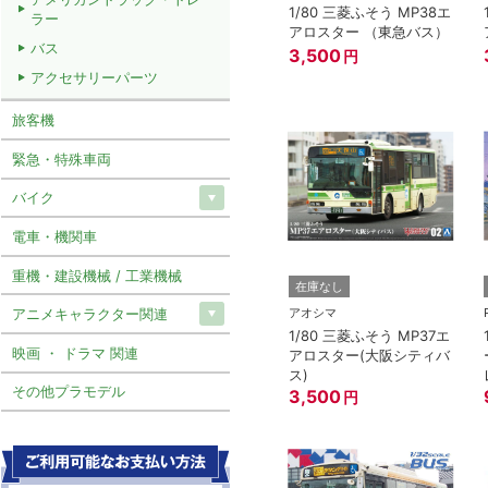
1/80 三菱ふそう MP38エ
ラー
アロスター （東急バス）
バス
3,500
円
アクセサリーパーツ
旅客機
緊急・特殊車両
バイク
電車・機関車
重機・建設機械 / 工業機械
在庫なし
アオシマ
アニメキャラクター関連
1/80 三菱ふそう MP37エ
映画 ・ ドラマ 関連
アロスター(大阪シティバ
ス)
その他プラモデル
3,500
円