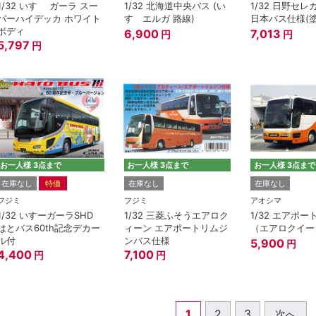
1/32 いすゞ ガーラ スー
1/32 北海道中央バス (い
1/32 日野セレガHD JR西
パーハイデッカ ホワイト
すゞエルガ 路線)
日本バス仕様(塗
ボディ
6,900
7,013
円
円
5,797
円
お一人様 3点まで
お一人様 3点まで
お一人様 3点まで
在庫なし
特価
在庫なし
在庫なし
フジミ
フジミ
アオシマ
1/32 いすーガーラSHD
1/32 三菱ふそうエアロク
1/32 エアポ
はとバス60th記念デカー
ィーン エアポートリムジ
（エアロクイー
ル付
ンバス仕様
5,900
円
4,400
7,100
円
円
1
2
3
次へ