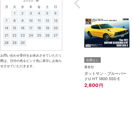
月
火
水
木
金
土
日
1
2
3
4
5
6
7
8
9
10
11
12
13
14
15
16
17
18
19
20
21
22
23
24
25
26
27
28
29
30
3点まで
お問い合わせ受付をお休みさせていただく
在庫なし
在庫なし
際は、日付の色をピンク色に表示しお知ら
せさせていただきます。
アオシマ
童友社
LBワークス ハコス
1/32 NISSAN GT-R (メテ
ダットサン・ブルーバー
オフレークブラックパー
ドU HT 1800 SSS-E
ル)
2,800
円
円
1,518
円