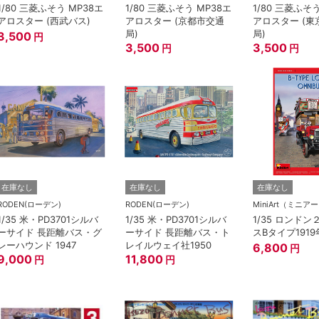
1/80 三菱ふそう MP38エ
1/80 三菱ふそう MP38エ
1/80 三菱ふそ
アロスター (西武バス)
アロスター (京都市交通
アロスター (東
局)
局)
3,500
円
3,500
3,500
円
円
在庫なし
在庫なし
在庫なし
RODEN(ローデン)
RODEN(ローデン)
MiniArt（ミニア
1/35 米・PD3701シルバ
1/35 米・PD3701シルバ
1/35 ロンド
ーサイド 長距離バス・グ
ーサイド 長距離バス・ト
スBタイプ191
レーハウンド 1947
レイルウェイ社1950
6,800
円
9,000
11,800
円
円