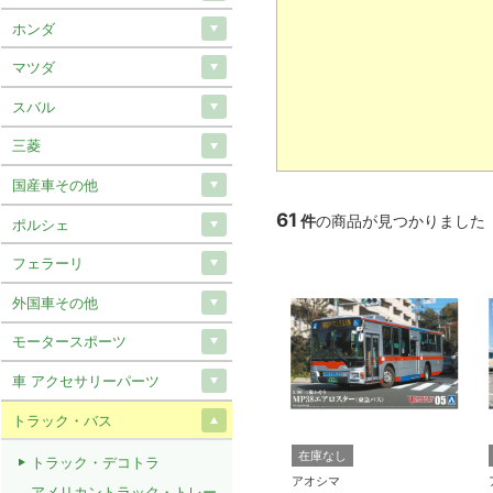
ホンダ
マツダ
スバル
三菱
国産車その他
61
件
の商品が見つかりました
ポルシェ
フェラーリ
外国車その他
モータースポーツ
車 アクセサリーパーツ
トラック・バス
在庫なし
トラック・デコトラ
アオシマ
アメリカントラック・トレー