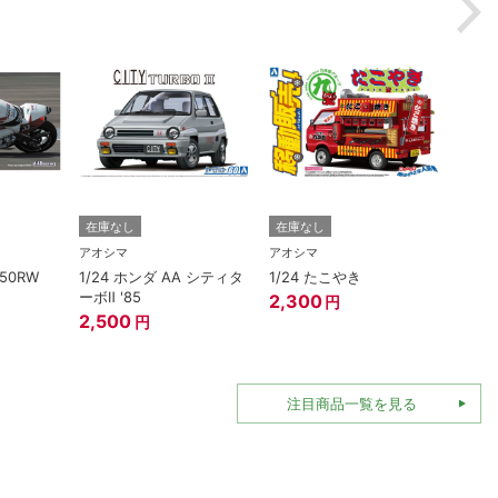
在庫なし
在庫なし
在庫
アオシマ
アオシマ
アオシ
250RW
1/24 ホンダ AA シティタ
1/24 たこやき
1/3
ーボⅡ '85
ェンタ
2,300
円
エロ
2,500
円
1,82
注目商品一覧を見る