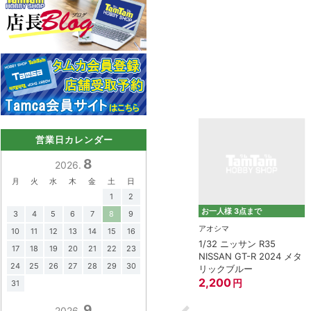
営業日カレンダー
8
2026.
月
火
水
木
金
土
日
1
2
お一人様 3点まで
3
4
5
6
7
8
9
タミヤ（TAMIYA）
アオシマ
10
11
12
13
14
15
16
1/12 チーム スズキ エク
1/32 ニッサン R35
モデモ)
17
18
19
20
21
22
23
スター GSX-RR '20
NISSAN GT-R 2024 メタ
バル 360 デラッ
24
25
26
27
28
29
30
リックブルー
3,800
円
8”
2,200
円
31
円
9
2026.