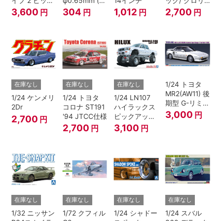
イプ 2 ピック
φ0.65mm (ブ
14インチ
ック/ グロリ
アップ トラッ
ラック)
ア 4HT280E
3,600
304
1,012
2,700
円
円
円
円
ク レッド/ホ
ブロアム '78
ワイトペイン
ト
1/24 トヨタ
在庫なし
在庫なし
在庫なし
MR2(AW11) 後
1/24 ケンメリ
1/24 トヨタ
1/24 LN107
期型 G-リミテ
2Dr
コロナ ST191
ハイラックス
ッド スーパー
3,000
円
'94 JTCC仕様
ピックアップ
2,700
円
チャージャー
ダブルキャブ
2,700
3,100
円
円
(Tバールーフ)
リフトアップ
'94 （トヨ
タ）
在庫なし
在庫なし
在庫なし
在庫なし
1/32 ニッサン
1/72 クフィル
1/24 シャドー
1/24 スバル