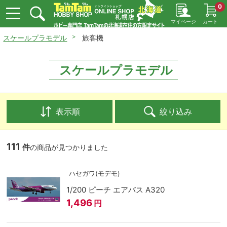
0
マイページ
カート
スケールプラモデル
旅客機
スケールプラモデル
表示順
絞り込み
111
件
の商品が見つかりました
ハセガワ(モデモ)
1/200 ピーチ エアバス A320
1,496
円