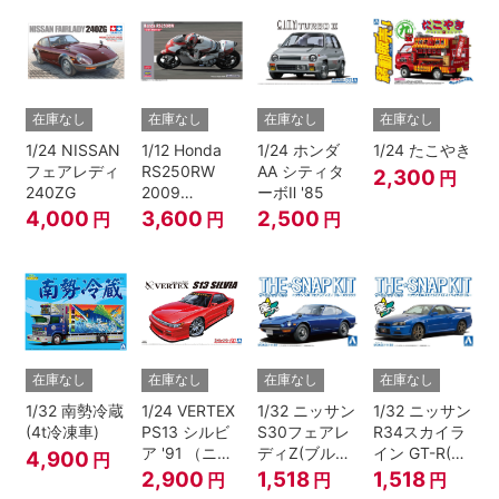
在庫なし
在庫なし
在庫なし
在庫なし
1/24 NISSAN
1/12 Honda
1/24 ホンダ
1/24 たこやき
フェアレディ
RS250RW
AA シティタ
2,300
円
240ZG
2009
ーボⅡ '85
WGP250
4,000
3,600
2,500
円
円
円
在庫なし
在庫なし
在庫なし
在庫なし
1/32 南勢冷蔵
1/24 VERTEX
1/32 ニッサン
1/32 ニッサン
(4t冷凍車)
PS13 シルビ
S30フェアレ
R34スカイラ
ア '91 （ニッ
ディZ(ブルー
イン GT-R(ベ
4,900
円
サン）
メタリック)
イサイドブル
2,900
1,518
1,518
円
円
円
ー)