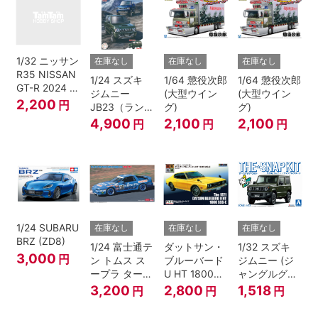
1/32 ニッサン
在庫なし
在庫なし
在庫なし
R35 NISSAN
1/24 スズキ
1/64 懲役次郎
1/64 懲役次郎
GT-R 2024 メ
ジムニー
(大型ウイン
(大型ウイン
タリックブル
2,200
円
JB23（ランド
グ)
グ)
ー
ベンチャー/ク
4,900
2,100
2,100
円
円
円
ールカーキパ
ールメタリッ
ク）
1/24 SUBARU
在庫なし
在庫なし
在庫なし
BRZ (ZD8)
1/24 富士通テ
ダットサン・
1/32 スズキ
3,000
円
ン トムス ス
ブルーバード
ジムニー (ジ
ープラ ターボ
U HT 1800
ャングルグリ
A70 1990
SSS-E
ー ン)
3,200
2,800
1,518
円
円
円
JTC