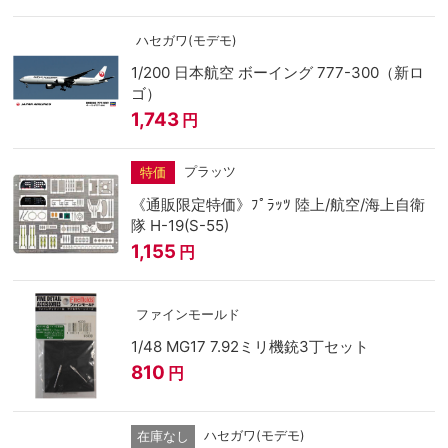
ハセガワ(モデモ)
1/200 日本航空 ボーイング 777-300（新ロ
ゴ）
1,743
円
プラッツ
特価
《通販限定特価》ﾌﾟﾗｯﾂ 陸上/航空/海上自衛
隊 H-19(S-55)
1,155
円
ファインモールド
1/48 MG17 7.92ミリ機銃3丁セット
810
円
ハセガワ(モデモ)
在庫なし