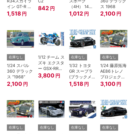
R34スカイラ
C2
スポーク
360 デラック
イン GT-R ニ
（4H） 14イ
ス 1968
842
円
ュル(ミレニア
ンチ
1,518
1,012
2,100
円
円
円
ムジェイド)
1/12 チーム ス
在庫なし
在庫なし
在庫なし
ズキ エクスタ
1/24 スバル
1/32 トヨタ
1/24 藤原拓海
ー GSX-RR
360 デラック
GR スープラ
AE86トレノ
'20
3,800
円
ス “1968”
(ブラックメタ
プロジェクト
リック)
D仕様『頭文
2,100
1,518
3,100
円
円
円
字D』
在庫なし
在庫なし
在庫なし
在庫なし