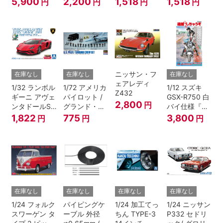
5,900
2,200
1,518
1,518
円
円
円
円
ニッサン・フ
在庫なし
在庫なし
在庫なし
ェアレディ
1/32 ランボル
1/72 アメリカ
1/12 スズキ
Z432
ギーニ アヴェ
パイロット /
GSX-R750 白
2,800
円
ンタドールS
グランド・ク
バイ仕様『逮
パールレッド
ルーセット
捕しちゃう
1,822
775
3,800
円
円
円
ぞ』
在庫なし
在庫なし
在庫なし
在庫なし
1/24 フォルク
パイピングケ
1/24 加工てっ
1/24 ニッサン
スワーゲン タ
ーブル 外径
ちん TYPE-3
P332 セドリ