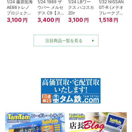
1/24 藤原拓海
1/24 1989 ザ
1/24 LBワー
1/32 NISSAN
AE86トレノ
ウバー メルセ
クス ハコスカ
GT-R (メテオ
プロジェクト
デス C9【ス
2Dr
フレークブラ
D仕様『頭文
ケール特別販
ックパール)
3,100
3,400
3,100
1,518
円
円
円
円
字D』
売商品】
注目商品一覧を見る