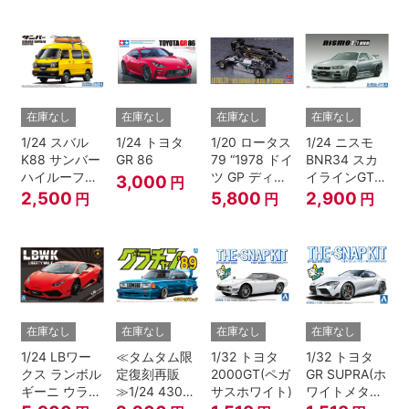
在庫なし
在庫なし
在庫なし
在庫なし
1/24 スバル
1/24 トヨタ
1/20 ロータス
1/24 ニスモ
K88 サンバー
GR 86
79 “1978 ドイ
BNR34 スカ
ハイルーフ
ツ GP ディテ
イラインGT-R
3,000
円
4WD '80
ールアップ バ
Z-tune '04
2,500
5,800
2,900
円
円
円
ージョン”
在庫なし
在庫なし
在庫なし
在庫なし
1/24 LBワー
≪タムタム限
1/32 トヨタ
1/32 トヨタ
クス ランボル
定復刻再販
2000GT(ペガ
GR SUPRA(ホ
ギーニ ウラカ
≫1/24 430セ
サスホワイト)
ワイトメタリ
ン Ver.1
ドリック
ック)