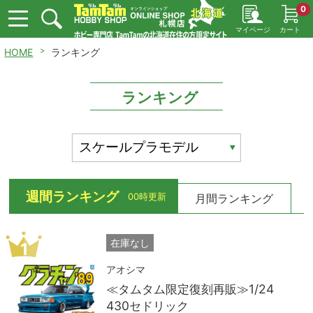
0
マイページ
カート
HOME
ランキング
ランキング
週間ランキング
00時更新
月間ランキング
在庫なし
1
アオシマ
≪タムタム限定復刻再販≫1/24
430セドリック