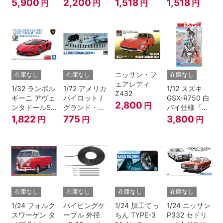
ン Ver.1
ドリック
ック)
5,900
2,200
1,518
1,518
円
円
円
円
ニッサン・フ
在庫なし
在庫なし
在庫なし
ェアレディ
1/32 ランボル
1/72 アメリカ
1/12 スズキ
Z432
ギーニ アヴェ
パイロット /
GSX-R750 白
2,800
円
ンタドールS
グランド・ク
バイ仕様『逮
パールレッド
ルーセット
捕しちゃう
1,822
775
3,800
円
円
円
ぞ』
在庫なし
在庫なし
在庫なし
在庫なし
1/24 フォルク
パイピングケ
1/24 加工てっ
1/24 ニッサン
スワーゲン タ
ーブル 外径
ちん TYPE-3
P332 セドリ