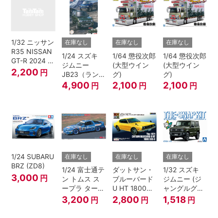
1/32 ニッサン
在庫なし
在庫なし
在庫なし
R35 NISSAN
1/24 スズキ
1/64 懲役次郎
1/64 懲役次郎
GT-R 2024 メ
ジムニー
(大型ウイン
(大型ウイン
タリックブル
2,200
円
JB23（ランド
グ)
グ)
ー
ベンチャー/ク
4,900
2,100
2,100
円
円
円
ールカーキパ
ールメタリッ
ク）
1/24 SUBARU
在庫なし
在庫なし
在庫なし
BRZ (ZD8)
1/24 富士通テ
ダットサン・
1/32 スズキ
3,000
円
ン トムス ス
ブルーバード
ジムニー (ジ
ープラ ターボ
U HT 1800
ャングルグリ
A70 1990
SSS-E
ー ン)
3,200
2,800
1,518
円
円
円
JTC