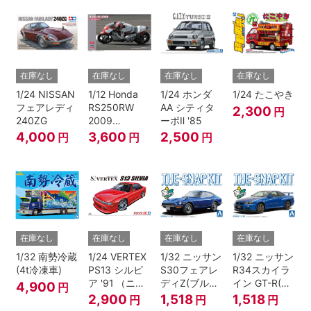
在庫なし
在庫なし
在庫なし
在庫なし
1/24 NISSAN
1/12 Honda
1/24 ホンダ
1/24 たこやき
フェアレディ
RS250RW
AA シティタ
2,300
円
240ZG
2009
ーボⅡ '85
WGP250
4,000
3,600
2,500
円
円
円
在庫なし
在庫なし
在庫なし
在庫なし
1/32 南勢冷蔵
1/24 VERTEX
1/32 ニッサン
1/32 ニッサン
(4t冷凍車)
PS13 シルビ
S30フェアレ
R34スカイラ
ア '91 （ニッ
ディZ(ブルー
イン GT-R(ベ
4,900
円
サン）
メタリック)
イサイドブル
2,900
1,518
1,518
円
円
円
ー)