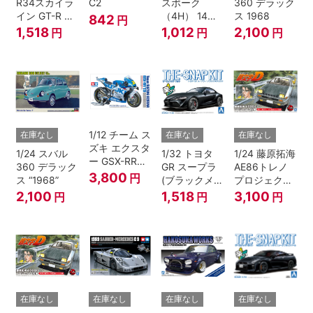
R34スカイラ
C2
スポーク
360 デラック
イン GT-R ニ
（4H） 14イ
ス 1968
842
円
ュル(ミレニア
ンチ
1,518
1,012
2,100
円
円
円
ムジェイド)
1/12 チーム ス
在庫なし
在庫なし
在庫なし
ズキ エクスタ
1/24 スバル
1/32 トヨタ
1/24 藤原拓海
ー GSX-RR
360 デラック
GR スープラ
AE86トレノ
'20
3,800
円
ス “1968”
(ブラックメタ
プロジェクト
リック)
D仕様『頭文
2,100
1,518
3,100
円
円
円
字D』
在庫なし
在庫なし
在庫なし
在庫なし