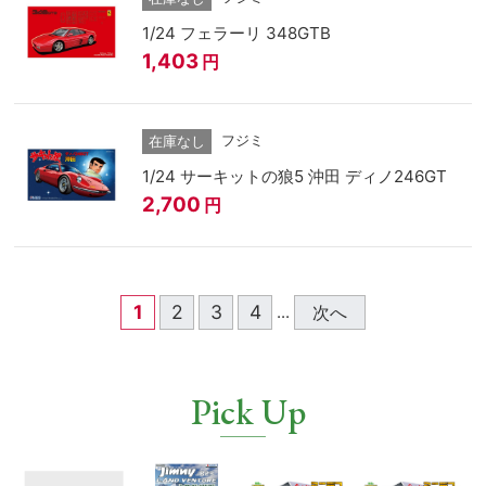
1/24 フェラーリ 348GTB
1,403
円
フジミ
在庫なし
1/24 サーキットの狼5 沖田 ディノ246GT
2,700
円
1
2
3
4
次へ
...
Pick Up