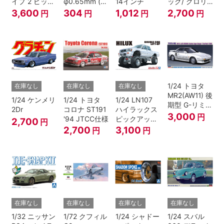
イプ 2 ピック
φ0.65mm (ブ
14インチ
ック/ グロリ
アップ トラッ
ラック)
ア 4HT280E
3,600
304
1,012
2,700
円
円
円
円
ク レッド/ホ
ブロアム '78
ワイトペイン
ト
1/24 トヨタ
在庫なし
在庫なし
在庫なし
MR2(AW11) 後
1/24 ケンメリ
1/24 トヨタ
1/24 LN107
期型 G-リミテ
2Dr
コロナ ST191
ハイラックス
ッド スーパー
3,000
円
'94 JTCC仕様
ピックアップ
2,700
円
チャージャー
ダブルキャブ
2,700
3,100
円
円
(Tバールーフ)
リフトアップ
'94 （トヨ
タ）
在庫なし
在庫なし
在庫なし
在庫なし
1/32 ニッサン
1/72 クフィル
1/24 シャドー
1/24 スバル