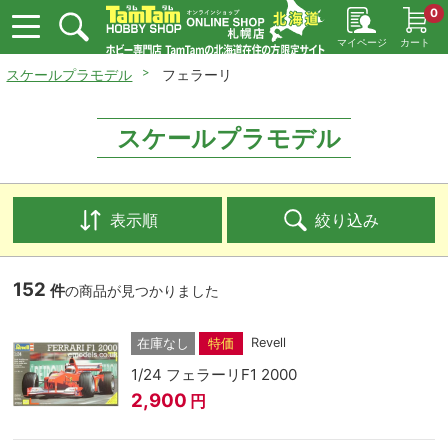
0
マイページ
カート
スケールプラモデル
フェラーリ
スケールプラモデル
表示順
絞り込み
152
件
の商品が見つかりました
Revell
在庫なし
特価
1/24 フェラーリF1 2000
2,900
円