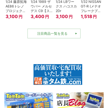
1/24 藤原拓海
1/24 1989 ザ
1/24 LBワー
1/32 NISSAN
AE86トレノ
ウバー メルセ
クス ハコスカ
GT-R (メテオ
プロジェクト
デス C9【ス
2Dr
フレークブラ
D仕様『頭文
ケール特別販
ックパール)
3,100
3,400
3,100
1,518
円
円
円
円
字D』
売商品】
注目商品一覧を見る