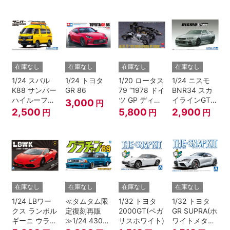
在庫なし
在庫なし
在庫なし
在庫なし
1/24 スバル
1/24 トヨタ
1/20 ロータス
1/24 ニスモ
K88 サンバー
GR 86
79 “1978 ドイ
BNR34 スカ
ハイルーフ
ツ GP ディテ
イラインGT-R
3,000
円
4WD '80
ールアップ バ
Z-tune '04
2,500
5,800
2,900
円
円
円
ージョン”
在庫なし
在庫なし
在庫なし
在庫なし
1/24 LBワー
≪タムタム限
1/32 トヨタ
1/32 トヨタ
クス ランボル
定復刻再販
2000GT(ペガ
GR SUPRA(ホ
ギーニ ウラカ
≫1/24 430セ
サスホワイト)
ワイトメタリ