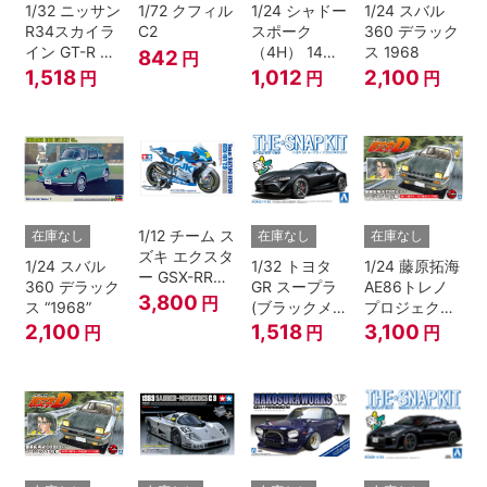
1/32 ニッサン
1/72 クフィル
1/24 シャドー
1/24 スバル
R34スカイラ
C2
スポーク
360 デラック
イン GT-R ニ
（4H） 14イ
ス 1968
842
円
ュル(ミレニア
ンチ
1,518
1,012
2,100
円
円
円
ムジェイド)
1/12 チーム ス
在庫なし
在庫なし
在庫なし
ズキ エクスタ
1/24 スバル
1/32 トヨタ
1/24 藤原拓海
ー GSX-RR
360 デラック
GR スープラ
AE86トレノ
'20
3,800
円
ス “1968”
(ブラックメタ
プロジェクト
リック)
D仕様『頭文
2,100
1,518
3,100
円
円
円
字D』