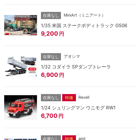
MiniArt（ミニアート）
在庫なし
1/35 米国 ステークボディトラック G506
9,200
円
アオシマ
在庫なし
1/32 コダイラ SPダンプトレーラ
6,900
円
Revell
在庫なし
特価
1/24 シュリングマン ウニモグ RW1
6,700
円
amt
在庫なし
特価