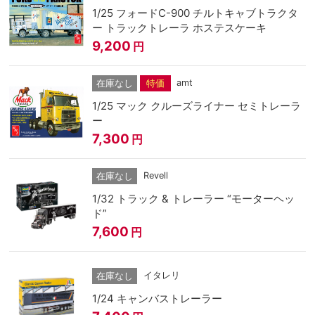
1/25 フォードC-900 チルトキャブトラクタ
ー トラックトレーラ ホステスケーキ
9,200
円
amt
在庫なし
特価
1/25 マック クルーズライナー セミトレーラ
ー
7,300
円
Revell
在庫なし
1/32 トラック & トレーラー “モーターヘッ
ド”
7,600
円
イタレリ
在庫なし
1/24 キャンバストレーラー