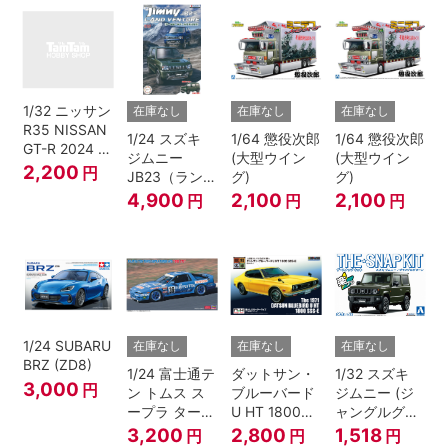
1/32 ニッサン
在庫なし
在庫なし
在庫なし
R35 NISSAN
1/24 スズキ
1/64 懲役次郎
1/64 懲役次郎
GT-R 2024 メ
ジムニー
(大型ウイン
(大型ウイン
タリックブル
2,200
円
JB23（ランド
グ)
グ)
ー
ベンチャー/ク
4,900
2,100
2,100
円
円
円
ールカーキパ
ールメタリッ
ク）
1/24 SUBARU
在庫なし
在庫なし
在庫なし
BRZ (ZD8)
1/24 富士通テ
ダットサン・
1/32 スズキ
3,000
円
ン トムス ス
ブルーバード
ジムニー (ジ
ープラ ターボ
U HT 1800
ャングルグリ
A70 1990
SSS-E
ー ン)
3,200
2,800
1,518
円
円
円