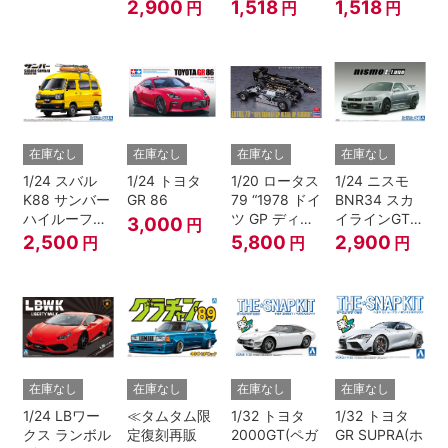
サン）
メタリック)
イサイドブル
2,900
1,518
1,518
円
円
円
ー)
在庫なし
在庫なし
在庫なし
在庫なし
1/24 スバル
1/24 トヨタ
1/20 ロータス
1/24 ニスモ
K88 サンバー
GR 86
79 “1978 ドイ
BNR34 スカ
ハイルーフ
ツ GP ディテ
イラインGT-R
3,000
円
4WD '80
ールアップ バ
Z-tune '04
2,500
5,800
2,900
円
円
円
ージョン”
在庫なし
在庫なし
在庫なし
在庫なし
1/24 LBワー
≪タムタム限
1/32 トヨタ
1/32 トヨタ
クス ランボル
定復刻再販
2000GT(ペガ
GR SUPRA(ホ