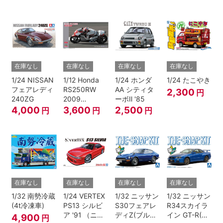
JTC
在庫なし
在庫なし
在庫なし
在庫なし
1/24 NISSAN
1/12 Honda
1/24 ホンダ
1/24 たこやき
フェアレディ
RS250RW
AA シティタ
2,300
円
240ZG
2009
ーボⅡ '85
WGP250
4,000
3,600
2,500
円
円
円
在庫なし
在庫なし
在庫なし
在庫なし
1/32 南勢冷蔵
1/24 VERTEX
1/32 ニッサン
1/32 ニッサン
(4t冷凍車)
PS13 シルビ
S30フェアレ
R34スカイラ
ア '91 （ニッ
ディZ(ブルー
イン GT-R(ベ
4,900
円