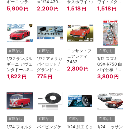
ギーニ ウラカ
≫1/24 430セ
サスホワイト)
ワイトメタリ
ン Ver.1
ドリック
ック)
5,900
2,200
1,518
1,518
円
円
円
円
ニッサン・フ
在庫なし
在庫なし
在庫なし
ェアレディ
1/32 ランボル
1/72 アメリカ
1/12 スズキ
Z432
ギーニ アヴェ
パイロット /
GSX-R750 白
2,800
円
ンタドールS
グランド・ク
バイ仕様『逮
パールレッド
ルーセット
捕しちゃう
1,822
775
3,800
円
円
円
ぞ』
在庫なし
在庫なし
在庫なし
在庫なし
1/24 フォルク
パイピングケ
1/24 加工てっ
1/24 ニッサン