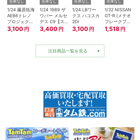
在庫なし
在庫なし
在庫なし
在庫なし
1/24 藤原拓海
1/24 1989 ザ
1/24 LBワー
1/32 NISSAN
AE86トレノ
ウバー メルセ
クス ハコスカ
GT-R (メテオ
プロジェクト
デス C9【ス
2Dr
フレークブラ
D仕様『頭文
ケール特別販
ックパール)
3,100
3,400
3,100
1,518
円
円
円
円
字D』
売商品】
注目商品一覧を見る