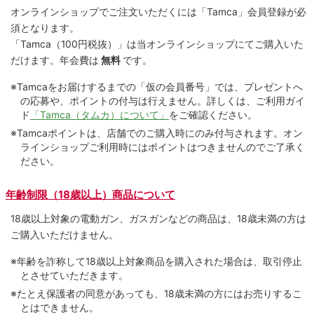
オンラインショップでご注⽂いただくには「Tamca」会員登録が必
須となります。
「Tamca
（100円税抜）
」は当オンラインショップにてご購⼊いた
だけます。
年会費は
無料
です。
※Tamcaをお届けするまでの「仮の会員番号」では、プレゼントへ
の応募や、ポイントの付与は⾏えません。詳しくは、ご利⽤ガイ
ド
「Tamca（タムカ）について」
をご確認ください。
※Tamcaポイントは、店舗でのご購⼊時にのみ付与されます。オン
ラインショップご利用時にはポイントはつきませんのでご了承く
ださい。
年齢制限（18歳以上）商品について
18歳以上対象の電動ガン、ガスガンなどの商品は、18歳未満の方は
ご購入いただけません。
※年齢を詐称して18歳以上対象商品を購入された場合は、取引停止
とさせていただきます。
※たとえ保護者の同意があっても、18歳未満の方にはお売りするこ
とはできません。