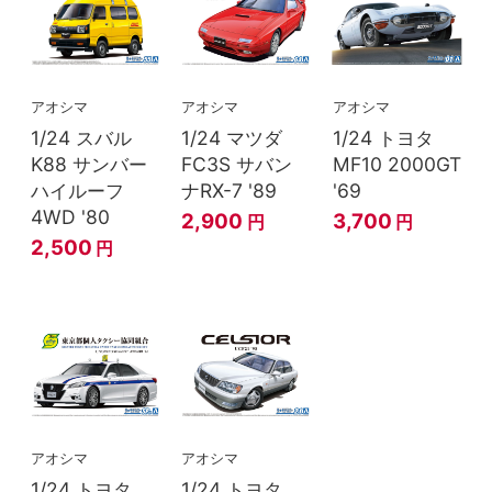
アオシマ
アオシマ
アオシマ
1/24 スバル
1/24 マツダ
1/24 トヨタ
K88 サンバー
FC3S サバン
MF10 2000GT
ハイルーフ
ナRX-7 '89
'69
4WD '80
2,900
3,700
円
円
2,500
円
アオシマ
アオシマ
1/24 トヨタ
1/24 トヨタ