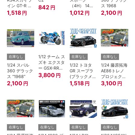
イン GT-R ニ
（4H） 14イ
ス 1968
842
円
ュル(ミレニア
ンチ
1,518
1,012
2,100
円
円
円
ムジェイド)
1/12 チーム ス
在庫なし
在庫なし
在庫なし
ズキ エクスタ
1/24 スバル
1/32 トヨタ
1/24 藤原拓海
ー GSX-RR
360 デラック
GR スープラ
AE86トレノ
'20
3,800
円
ス “1968”
(ブラックメタ
プロジェクト
リック)
D仕様『頭文
2,100
1,518
3,100
円
円
円
字D』
在庫なし
在庫なし
在庫なし
在庫なし