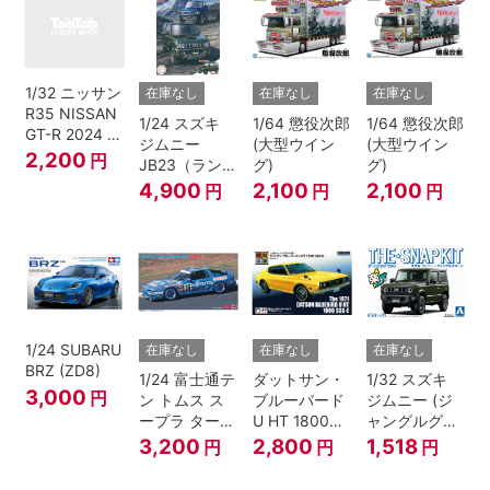
1/32 ニッサン
在庫なし
在庫なし
在庫なし
R35 NISSAN
1/24 スズキ
1/64 懲役次郎
1/64 懲役次郎
GT-R 2024 メ
ジムニー
(大型ウイン
(大型ウイン
タリックブル
2,200
円
JB23（ランド
グ)
グ)
ー
ベンチャー/ク
4,900
2,100
2,100
円
円
円
ールカーキパ
ールメタリッ
ク）
1/24 SUBARU
在庫なし
在庫なし
在庫なし
BRZ (ZD8)
1/24 富士通テ
ダットサン・
1/32 スズキ
3,000
円
ン トムス ス
ブルーバード
ジムニー (ジ
ープラ ターボ
U HT 1800
ャングルグリ
A70 1990
SSS-E
ー ン)
3,200
2,800
1,518
円
円
円
JTC