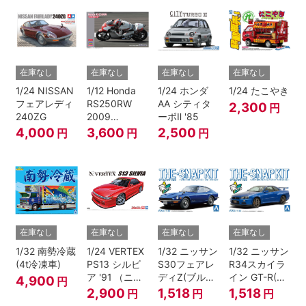
在庫なし
在庫なし
在庫なし
在庫なし
1/24 NISSAN
1/12 Honda
1/24 ホンダ
1/24 たこやき
フェアレディ
RS250RW
AA シティタ
2,300
円
240ZG
2009
ーボⅡ '85
WGP250
4,000
3,600
2,500
円
円
円
在庫なし
在庫なし
在庫なし
在庫なし
1/32 南勢冷蔵
1/24 VERTEX
1/32 ニッサン
1/32 ニッサン
(4t冷凍車)
PS13 シルビ
S30フェアレ
R34スカイラ
ア '91 （ニッ
ディZ(ブルー
イン GT-R(ベ
4,900
円
サン）
メタリック)
イサイドブル
2,900
1,518
1,518
円
円
円
ー)