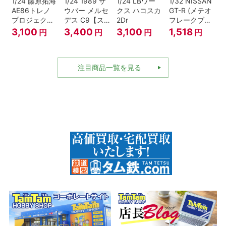
1/24 藤原拓海
1/24 1989 ザ
1/24 LBワー
1/32 NISSAN
AE86トレノ
ウバー メルセ
クス ハコスカ
GT-R (メテオ
プロジェクト
デス C9【ス
2Dr
フレークブラ
D仕様『頭文
ケール特別販
ックパール)
3,100
3,400
3,100
1,518
円
円
円
円
字D』
売商品】
注目商品一覧を見る