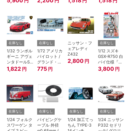
5,900
2,200
1,518
1,518
円
円
円
円
ニッサン・フ
在庫なし
在庫なし
在庫なし
ェアレディ
1/32 ランボル
1/72 アメリカ
1/12 スズキ
Z432
ギーニ アヴェ
パイロット /
GSX-R750 白
2,800
円
ンタドールS
グランド・ク
バイ仕様『逮
パールレッド
ルーセット
捕しちゃう
1,822
775
3,800
円
円
円
ぞ』
在庫なし
在庫なし
在庫なし
在庫なし
1/24 フォルク
パイピングケ
1/24 加工てっ
1/24 ニッサン
スワーゲン タ
ーブル 外径
ちん TYPE-3
P332 セドリ
イプ 2 ピック
φ0.65mm (ブ
14インチ
ック/ グロリ