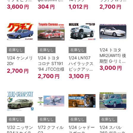
アップ トラッ
ラック)
ア 4HT280E
3,600
304
1,012
2,700
円
円
円
円
ク レッド/ホ
ブロアム '78
ワイトペイン
ト
1/24 トヨタ
在庫なし
在庫なし
在庫なし
MR2(AW11) 後
1/24 ケンメリ
1/24 トヨタ
1/24 LN107
期型 G-リミテ
2Dr
コロナ ST191
ハイラックス
ッド スーパー
3,000
円
'94 JTCC仕様
ピックアップ
2,700
円
チャージャー
ダブルキャブ
2,700
3,100
円
円
(Tバールーフ)
リフトアップ
'94 （トヨ
タ）
在庫なし
在庫なし
在庫なし
在庫なし
1/32 ニッサン
1/72 クフィル
1/24 シャドー
1/24 スバル
R34スカイラ
C2
スポーク
360 デラック