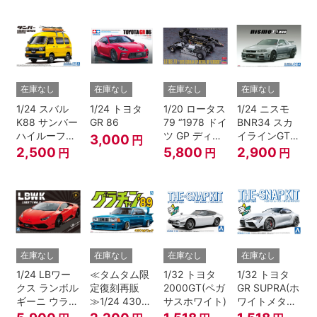
在庫なし
在庫なし
在庫なし
在庫なし
1/24 スバル
1/24 トヨタ
1/20 ロータス
1/24 ニスモ
K88 サンバー
GR 86
79 “1978 ドイ
BNR34 スカ
ハイルーフ
ツ GP ディテ
イラインGT-R
3,000
円
4WD '80
ールアップ バ
Z-tune '04
2,500
5,800
2,900
円
円
円
ージョン”
在庫なし
在庫なし
在庫なし
在庫なし
1/24 LBワー
≪タムタム限
1/32 トヨタ
1/32 トヨタ
クス ランボル
定復刻再販
2000GT(ペガ
GR SUPRA(ホ
ギーニ ウラカ
≫1/24 430セ
サスホワイト)
ワイトメタリ
ン Ver.1
ドリック
ック)