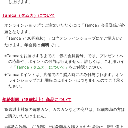
し上げます。
Tamca（タムカ）について
オンラインショップでご注⽂いただくには「Tamca」会員登録が必
須となります。
「Tamca
（100円税抜）
」は当オンラインショップにてご購⼊いた
だけます。
年会費は
無料
です。
※Tamcaをお届けするまでの「仮の会員番号」では、プレゼントへ
の応募や、ポイントの付与は⾏えません。詳しくは、ご利⽤ガイ
ド
「Tamca（タムカ）について」
をご確認ください。
※Tamcaポイントは、店舗でのご購⼊時にのみ付与されます。オン
ラインショップご利用時にはポイントはつきませんのでご了承く
ださい。
年齢制限（18歳以上）商品について
18歳以上対象の電動ガン、ガスガンなどの商品は、18歳未満の方は
ご購入いただけません。
※年齢を詐称して18歳以上対象商品を購入された場合は、取引停止