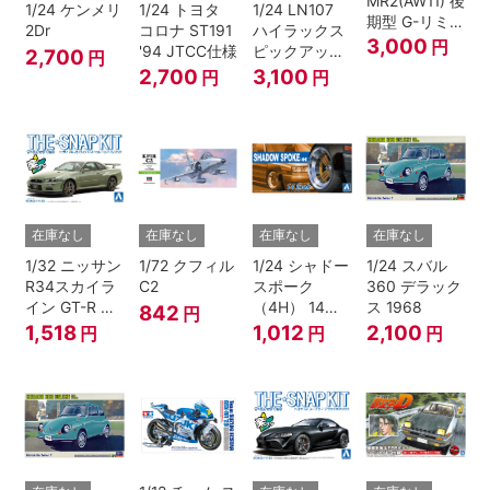
MR2(AW11) 後
1/24 ケンメリ
1/24 トヨタ
1/24 LN107
期型 G-リミテ
2Dr
コロナ ST191
ハイラックス
ッド スーパー
3,000
円
'94 JTCC仕様
ピックアップ
2,700
円
チャージャー
ダブルキャブ
2,700
3,100
円
円
(Tバールーフ)
リフトアップ
'94 （トヨ
タ）
在庫なし
在庫なし
在庫なし
在庫なし
1/32 ニッサン
1/72 クフィル
1/24 シャドー
1/24 スバル
R34スカイラ
C2
スポーク
360 デラック
イン GT-R ニ
（4H） 14イ
ス 1968
842
円
ュル(ミレニア
ンチ
1,518
1,012
2,100
円
円
円
ムジェイド)