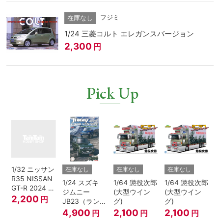
フジミ
在庫なし
1/24 三菱コルト エレガンスバージョン
2,300
円
Pick Up
1/32 ニッサン
在庫なし
在庫なし
在庫なし
R35 NISSAN
1/24 スズキ
1/64 懲役次郎
1/64 懲役次郎
GT-R 2024 メ
ジムニー
(大型ウイン
(大型ウイン
タリックブル
2,200
円
JB23（ランド
グ)
グ)
ー
ベンチャー/ク
4,900
2,100
2,100
円
円
円
ールカーキパ