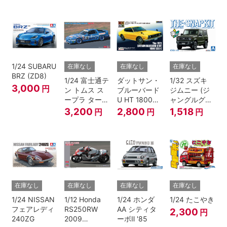
ールメタリッ
ク）
1/24 SUBARU
在庫なし
在庫なし
在庫なし
BRZ (ZD8)
1/24 富士通テ
ダットサン・
1/32 スズキ
3,000
円
ン トムス ス
ブルーバード
ジムニー (ジ
ープラ ターボ
U HT 1800
ャングルグリ
A70 1990
SSS-E
ー ン)
3,200
2,800
1,518
円
円
円
JTC
在庫なし
在庫なし
在庫なし
在庫なし
1/24 NISSAN
1/12 Honda
1/24 ホンダ
1/24 たこやき
フェアレディ
RS250RW
AA シティタ
2,300
円
240ZG
2009
ーボⅡ '85