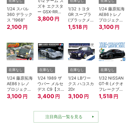
1/12 チーム ス
在庫なし
在庫なし
在庫なし
ズキ エクスタ
1/24 スバル
1/32 トヨタ
1/24 藤原拓海
ー GSX-RR
360 デラック
GR スープラ
AE86トレノ
'20
3,800
円
ス “1968”
(ブラックメタ
プロジェクト
リック)
D仕様『頭文
2,100
1,518
3,100
円
円
円
字D』
在庫なし
在庫なし
在庫なし
在庫なし
1/24 藤原拓海
1/24 1989 ザ
1/24 LBワー
1/32 NISSAN
AE86トレノ
ウバー メルセ
クス ハコスカ
GT-R (メテオ
プロジェクト
デス C9【ス
2Dr
フレークブラ
D仕様『頭文
ケール特別販
ックパール)
3,100
3,400
3,100
1,518
円
円
円
円
字D』
売商品】
注目商品一覧を見る