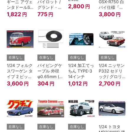
ギーニ アヴェ
パイロット /
GSX-R750 白
2,800
円
ンタドールS
グランド・ク
バイ仕様『逮
パールレッド
ルーセット
捕しちゃう
1,822
775
3,800
円
円
円
ぞ』
在庫なし
在庫なし
在庫なし
在庫なし
1/24 フォルク
パイピングケ
1/24 加工てっ
1/24 ニッサン
スワーゲン タ
ーブル 外径
ちん TYPE-3
P332 セドリ
イプ 2 ピック
φ0.65mm (ブ
14インチ
ック/ グロリ
アップ トラッ
ラック)
ア 4HT280E
3,600
304
1,012
2,700
円
円
円
円
ク レッド/ホ
ブロアム '78
ワイトペイン
ト
1/24 トヨタ
在庫なし
在庫なし
在庫なし