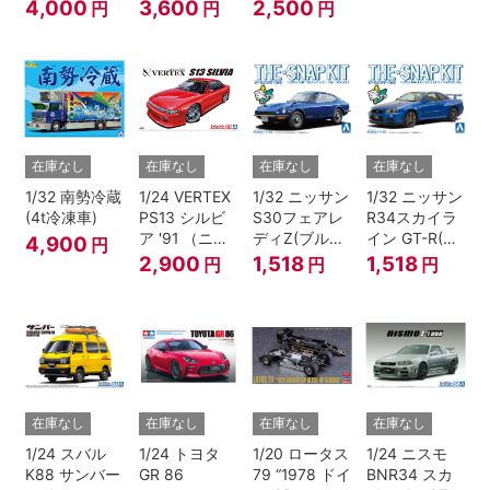
WGP250
4,000
3,600
2,500
円
円
円
在庫なし
在庫なし
在庫なし
在庫なし
1/32 南勢冷蔵
1/24 VERTEX
1/32 ニッサン
1/32 ニッサン
(4t冷凍車)
PS13 シルビ
S30フェアレ
R34スカイラ
ア '91 （ニッ
ディZ(ブルー
イン GT-R(ベ
4,900
円
サン）
メタリック)
イサイドブル
2,900
1,518
1,518
円
円
円
ー)
在庫なし
在庫なし
在庫なし
在庫なし
1/24 スバル
1/24 トヨタ
1/20 ロータス
1/24 ニスモ
K88 サンバー
GR 86
79 “1978 ドイ
BNR34 スカ