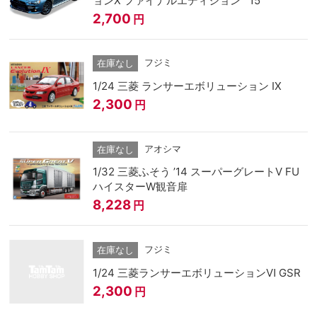
ョンX ファイナルエディション `15
2,700
円
フジミ
在庫なし
1/24 三菱 ランサーエボリューション IX
2,300
円
アオシマ
在庫なし
1/32 三菱ふそう ’14 スーパーグレートV FU
ハイスターW観音扉
8,228
円
フジミ
在庫なし
1/24 三菱ランサーエボリューションⅥ GSR
2,300
円