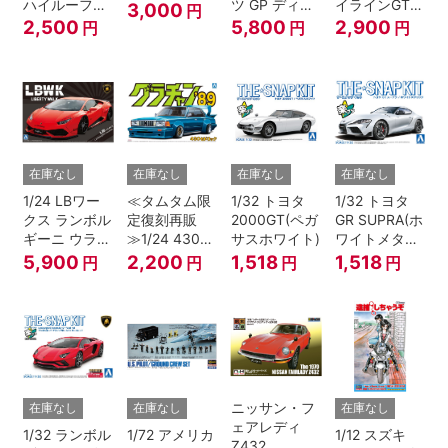
ハイルーフ
ツ GP ディテ
イラインGT-R
3,000
円
4WD '80
ールアップ バ
Z-tune '04
2,500
5,800
2,900
円
円
円
ージョン”
在庫なし
在庫なし
在庫なし
在庫なし
1/24 LBワー
≪タムタム限
1/32 トヨタ
1/32 トヨタ
クス ランボル
定復刻再販
2000GT(ペガ
GR SUPRA(ホ
ギーニ ウラカ
≫1/24 430セ
サスホワイト)
ワイトメタリ
ン Ver.1
ドリック
ック)
5,900
2,200
1,518
1,518
円
円
円
円
ニッサン・フ
在庫なし
在庫なし
在庫なし
ェアレディ
1/32 ランボル
1/72 アメリカ
1/12 スズキ
Z432