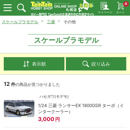
0
マイページ
カート
スケールプラモデル
三菱
その他
スケールプラモデル
表示順
絞り込み
12
件
の商品が見つかりました
ハセガワ(モデモ)
1/24 三菱 ランサーEX 1800GSR ターボ（イ
ンタークーラー）
3,000
円