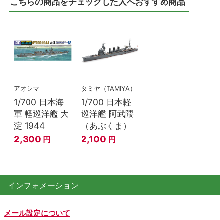
こちらの商品をチェックした人へおすすめ商品
アオシマ
タミヤ（TAMIYA）
1/700 日本海
1/700 日本軽
軍 軽巡洋艦 大
巡洋艦 阿武隈
淀 1944
（あぶくま）
2,300
2,100
円
円
インフォメーション
メール設定について