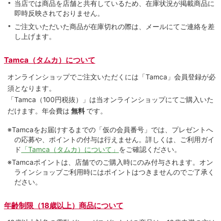
当店では商品を店舗と共有しているため、在庫状況が掲載商品に
即時反映されておりません。
ご注文いただいた商品が在庫切れの際は、メールにてご連絡を差
し上げます。
Tamca（タムカ）について
オンラインショップでご注⽂いただくには「Tamca」会員登録が必
須となります。
「Tamca
（100円税抜）
」は当オンラインショップにてご購⼊いた
だけます。
年会費は
無料
です。
※Tamcaをお届けするまでの「仮の会員番号」では、プレゼントへ
の応募や、ポイントの付与は⾏えません。詳しくは、ご利⽤ガイ
ド
「Tamca（タムカ）について」
をご確認ください。
※Tamcaポイントは、店舗でのご購⼊時にのみ付与されます。オン
ラインショップご利用時にはポイントはつきませんのでご了承く
ださい。
年齢制限（18歳以上）商品について