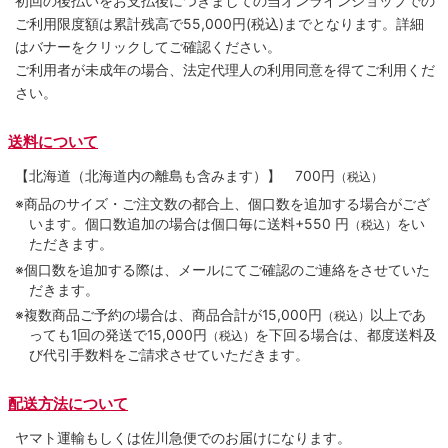
初回の後払いをお支払後につきましての当オンラインショップでの
ご利用限度額は累計残高で55,000円(税込)までとなります。詳細
はバナーをクリックしてご確認ください。
ご利用者が未成年の場合、法定代理人の利用同意を得てご利用くだ
さい。
送料について
【北海道（北海道内の離島も含みます）】
700円
（税込）
※商品のサイズ・ご注文数の都合上、個口数を追加する場合がござ
います。個口数追加の場合は個口毎に送料+550 円
をい
（税込）
ただきます。
※個口数を追加する際は、メールにてご確認のご連絡をさせていた
だきます。
※複数商品ご予約の場合は、商品合計が15,000円
以上であ
（税込）
っても1回の発送で15,000円
を下回る場合は、都度送料及
（税込）
び代引手数料をご請求させていただきます。
配送方法について
ヤマト運輸もしくは佐川急便でのお届けになります。