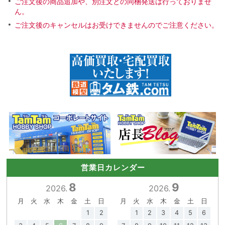
ご注文後の商品追加や、別注文との同梱発送は行っておりませ
ん。
ご注文後のキャンセルはお受けできませんのでご注意ください。
営業日カレンダー
8
9
2026.
2026.
月
火
水
木
金
土
日
月
火
水
木
金
土
日
1
2
1
2
3
4
5
6