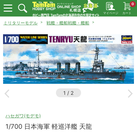
0
マイページ
カート
ミリタリーモデル
戦艦・艦船戦艦・艦船
1
/
2
ハセガワ(モデモ)
1/700 日本海軍 軽巡洋艦 天龍