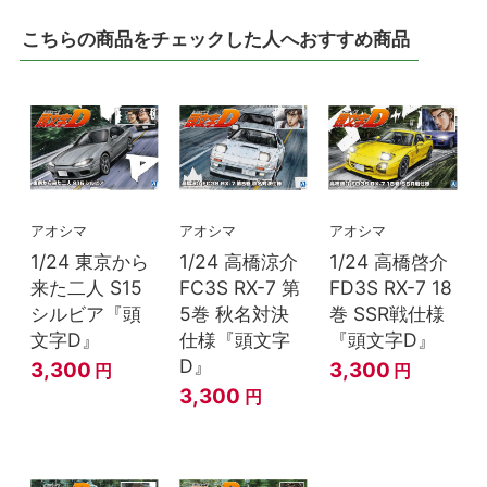
こちらの商品をチェックした人へおすすめ商品
アオシマ
アオシマ
アオシマ
1/24 東京から
1/24 高橋涼介
1/24 高橋啓介
来た二人 S15
FC3S RX-7 第
FD3S RX-7 18
シルビア『頭
5巻 秋名対決
巻 SSR戦仕様
文字D』
仕様『頭文字
『頭文字D』
D』
3,300
3,300
円
円
3,300
円