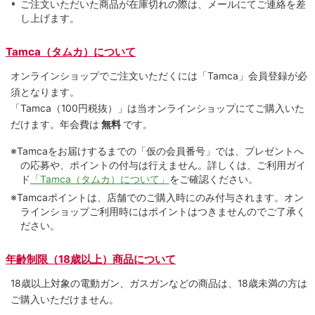
ご注文いただいた商品が在庫切れの際は、メールにてご連絡を差
し上げます。
Tamca（タムカ）について
オンラインショップでご注⽂いただくには「Tamca」会員登録が必
須となります。
「Tamca
（100円税抜）
」は当オンラインショップにてご購⼊いた
だけます。
年会費は
無料
です。
※Tamcaをお届けするまでの「仮の会員番号」では、プレゼントへ
の応募や、ポイントの付与は⾏えません。詳しくは、ご利⽤ガイ
ド
「Tamca（タムカ）について」
をご確認ください。
※Tamcaポイントは、店舗でのご購⼊時にのみ付与されます。オン
ラインショップご利用時にはポイントはつきませんのでご了承く
ださい。
年齢制限（18歳以上）商品について
18歳以上対象の電動ガン、ガスガンなどの商品は、18歳未満の方は
ご購入いただけません。