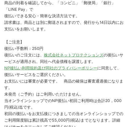
商品の到着を確認してから、「コンビニ」「郵便局」「銀行」
「LINE Pay」で
後払いできる安心・簡単な決済方法です。
請求書は、商品とは別に郵送されますので、発行から14日以内にお
支払いをお願いします。
【ご注意】
後払い手数料：250円
後払いのご注文には、
株式会社ネットプロテクションズ
の後払いサ
ービスが適用され、同社へ代金債権を譲渡します。
NP後払い利用規約及び同社のプライバシーポリシー
に同意して、
後払いサービスをご選択ください。
お支払いには審査が必要です。 商品の確保は審査通過後になりま
す。
未発売（ご予約）はご利用いただけません。
当オンラインショップでのNP後払い初回ご利用時は合計20，000
円(税込)迄です。
初回の後払いをお支払後につきましての当オンラインショップでの
ご利用限度額は累計残高で55,000円(税込)までとなります。詳細
はバナーをクリックしてご確認ください。