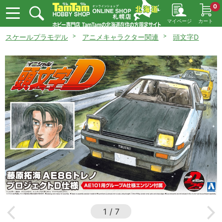
0
マイページ
カート
スケールプラモデル
アニメキャラクター関連
頭文字D
1
/
7