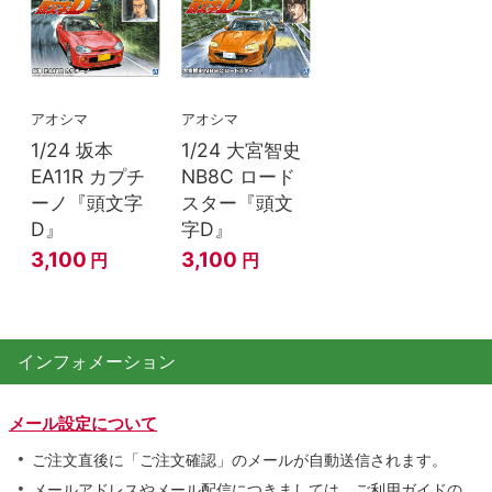
アオシマ
アオシマ
1/24 坂本
1/24 大宮智史
EA11R カプチ
NB8C ロード
ーノ『頭文字
スター『頭文
D』
字D』
3,100
3,100
円
円
インフォメーション
メール設定について
ご注文直後に「ご注文確認」のメールが自動送信されます。
メールアドレスやメール配信につきましては、ご利用ガイドの