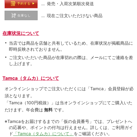
… 発売・入荷次第順次発送
予約する
… 現在ご注文いただけない商品
在庫なし
在庫状況について
当店では商品を店舗と共有しているため、在庫状況が掲載商品に
即時反映されておりません。
ご注文いただいた商品が在庫切れの際は、メールにてご連絡を差
し上げます。
Tamca（タムカ）について
オンラインショップでご注⽂いただくには「Tamca」会員登録が必
須となります。
「Tamca
（100円税抜）
」は当オンラインショップにてご購⼊いた
だけます。
年会費は
無料
です。
※Tamcaをお届けするまでの「仮の会員番号」では、プレゼントへ
の応募や、ポイントの付与は⾏えません。詳しくは、ご利⽤ガイ
ド
「Tamca（タムカ）について」
をご確認ください。