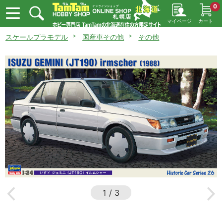
0
マイページ
カート
スケールプラモデル
国産車その他
その他
1
/
3