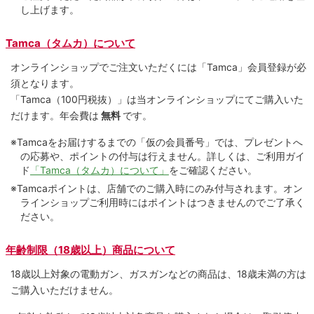
し上げます。
Tamca（タムカ）について
オンラインショップでご注⽂いただくには「Tamca」会員登録が必
須となります。
「Tamca
（100円税抜）
」は当オンラインショップにてご購⼊いた
だけます。
年会費は
無料
です。
※Tamcaをお届けするまでの「仮の会員番号」では、プレゼントへ
の応募や、ポイントの付与は⾏えません。詳しくは、ご利⽤ガイ
ド
「Tamca（タムカ）について」
をご確認ください。
※Tamcaポイントは、店舗でのご購⼊時にのみ付与されます。オン
ラインショップご利用時にはポイントはつきませんのでご了承く
ださい。
年齢制限（18歳以上）商品について
18歳以上対象の電動ガン、ガスガンなどの商品は、18歳未満の方は
ご購入いただけません。