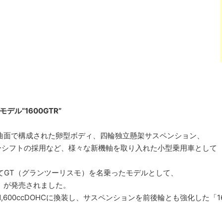
ル“1600GTR”
曲面で構成された卵型ボディ、四輪独立懸架サスペンション、
ーシフトの採用など、様々な新機軸を取り入れた小型乗用車として
めてGT（グランツーリスモ）を名乗ったモデルとして、
T」が発売されました。
,600ccDOHCに換装し、サスペンションを前後輪とも強化した「16