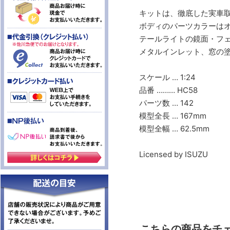
キットは、徹底した実車
ボディのパーツカラーは
テールライトの鏡面・フ
メタルインレット、窓の
スケール … 1:24
品番 ……… HC58
パーツ数 … 142
模型全長 … 167mm
模型全幅 … 62.5mm
Licensed by ISUZU
こちらの商品をチ