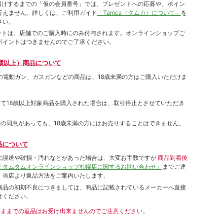
をお届けするまでの「仮の会員番号」では、プレゼントへの応募や、ポイン
⾏えません。詳しくは、ご利⽤ガイド
「Tamca（タムカ）について」
を
さい。
ポイントは、店舗でのご購⼊時にのみ付与されます。オンラインショップご
ポイントはつきませんのでご了承ください。
歳以上）商品について
象の電動ガン、ガスガンなどの商品は、18歳未満の方はご購入いただけま
して18歳以上対象商品を購入された場合は、取引停止とさせていただき
者の同意があっても、18歳未満の方にはお売りすることはできません。
品について
に誤送や破損・汚れなどがあった場合は、大変お手数ですが
商品到着後
「タムタムオンラインショップ札幌店に関するお問い合わせ」
までご連
。当店より返品方法をご案内いたします。
商品の初期不良につきましては、商品に記載されているメーカーへ直接
せください。
いままでの返品はお受け出来ませんのでご注意ください。