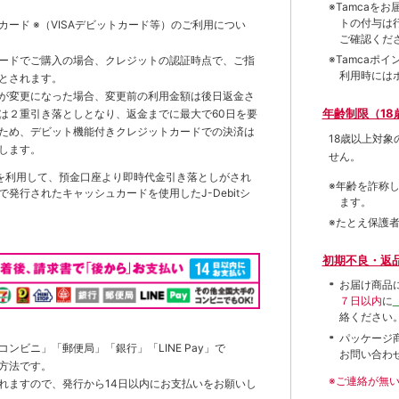
※Tamca
トの付与は
トカード
※（VISAデビットカード等）
のご利用につい
ご確認くだ
※Tamca
ードでご購入の場合、クレジットの認証時点で、ご指
利用時には
とされます。
が変更になった場合、変更前の利用金額は後日返金さ
年齢制限（18
は２重引き落としとなり、返金までに最大で60日を要
ため、デビット機能付きクレジットカードでの決済は
18歳以上対
します。
せん。
を利用して、預金口座より即時代金引き落としがされ
※年齢を詐称
発行されたキャッシュカードを使用したJ-Debitシ
ます。
※たとえ保護
初期不良・返
お届け商品
７日以内
に
絡ください
パッケージ
ンビニ」「郵便局」「銀行」「LINE Pay」で
お問い合わ
方法です。
※ご連絡が無
れますので、発行から14日以内にお支払いをお願いし