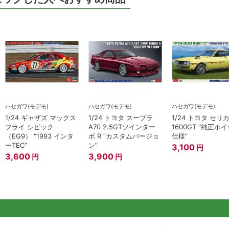
ハセガワ(モデモ)
ハセガワ(モデモ)
ハセガワ(モデモ)
1/24 ギャザズ マックス
1/24 トヨタ スープラ
1/24 トヨタ セリ
フライ シビック
A70 2.5GTツインター
1600GT “純正ホ
（EG9） “1993 インタ
ボ R “カスタムバージョ
仕様”
ーTEC”
ン”
3,100
円
3,600
3,900
円
円