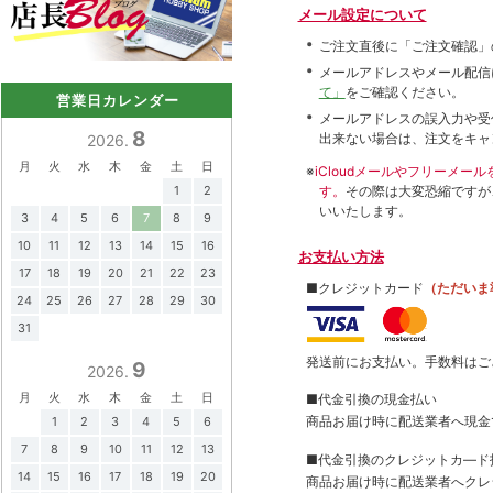
メール設定について
ご注文直後に「ご注文確認」
メールアドレスやメール配信
て」
をご確認ください。
営業日カレンダー
メールアドレスの誤入力や受
8
出来ない場合は、注文をキャ
2026.
月
火
水
木
金
土
日
※
iCloudメールやフリーメ
1
2
す。
その際は大変恐縮ですが
いいたします。
3
4
5
6
7
8
9
10
11
12
13
14
15
16
お支払い方法
17
18
19
20
21
22
23
■クレジットカード
（ただいま
24
25
26
27
28
29
30
31
発送前にお支払い。手数料はご
9
2026.
月
火
水
木
金
土
日
■代金引換の現金払い
商品お届け時に配送業者へ現金
1
2
3
4
5
6
7
8
9
10
11
12
13
■代金引換のクレジットカ―ド
14
15
16
17
18
19
20
商品お届け時に配送業者へクレ