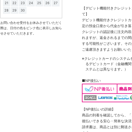
21
22
23
24
25
26
27
【デビット機能付きクレジッ
28
29
30
て】
デビット機能付きクレジットカ
お問い合わせ受付をお休みさせていただく
定の預金口座から代金が引き落
際は、日付の色をピンク色に表示しお知ら
クレジットの認証後に注文内容
せさせていただきます。
れますが、返金されるまでの間
する可能性がございます。その
ご遠慮頂きますようお願いいた
※クレジットカードのシステム
るデビットカード（金融機関で
ステムとは異なります。）
■NP後払い
【NP後払いの詳細】
商品の到着を確認してから、「コ
後払いできる安心・簡単な決済
請求書は、商品とは別に郵送さ