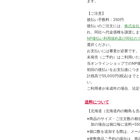
ます。
【ご注意】
後払い手数料：250円
後払いのご注文には、
株式会社
れ、同社へ代金債権を譲渡しま
NP後払い利用規約及び同社の
選択ください。
お支払いには審査が必要です。
未発売（ご予約）はご利用いた
当オンラインショップでのNP後
初回の後払いをお支払後につき
計残高で55,000円(税込)
い。
ご利用者が未成年の場合、法定
送料について
【北海道（北海道内の離島も
※商品のサイズ・ご注文数の都
加の場合は個口毎に送料+550
※個口数を追加する際は、メー
※複数商品ご予約の場合は、商品合