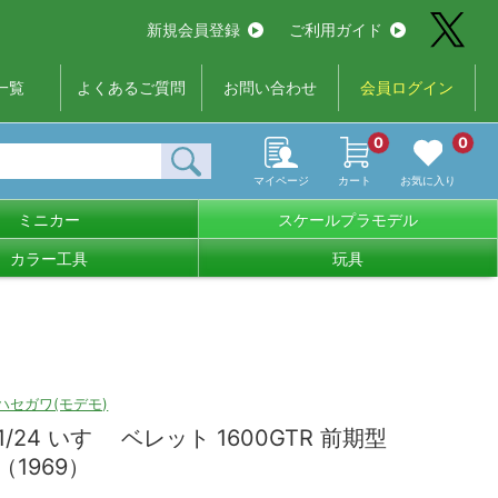
新規会員登録
ご利用ガイド
一覧
よくあるご質問
お問い合わせ
会員ログイン
0
0
マイページ
カート
お気に入り
ミニカー
スケールプラモデル
カラー工具
玩具
ハセガワ(モデモ)
1/24 いすゞ ベレット 1600GTR 前期型
（1969）