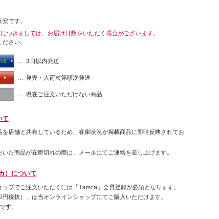
目安です。
送につきましては、お届け日数をいただく場合がございます。
ください。
… 3日以内発送
れる
… 発売・入荷次第順次発送
る
… 現在ご注文いただけない商品
し
いて
品を店舗と共有しているため、在庫状況が掲載商品に即時反映されてお
だいた商品が在庫切れの際は、メールにてご連絡を差し上げます。
ムカ）について
ョップでご注⽂いただくには「Tamca」会員登録が必須となります。
00円税抜）
」は当オンラインショップにてご購⼊いただけます。
です。