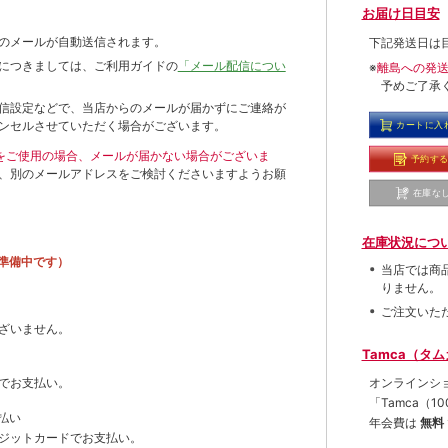
お届け日目安
のメールが自動送信されます。
下記発送日は
につきましては、ご利用ガイドの
「メール配信につい
※
離島への発
予めご了承
信設定などで、当店からのメールが届かずにご連絡が
ンセルさせていただく場合がございます。
カートに入
ールをご使用の場合、メールが届かない場合がございま
予約す
、別のメールアドレスをご検討くださいますようお願
在庫な
在庫状況につ
準備中です）
当店では商
りません。
ご注文いた
ざいません。
Tamca（タ
オンラインシ
でお支払い。
「Tamca
（1
払い
年会費は
無料
ジットカードでお支払い。