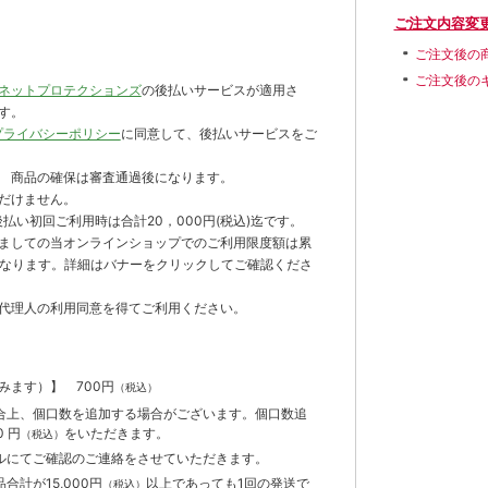
ご注文内容変
ご注文後の
ご注文後の
ネットプロテクションズ
の後払いサービスが適用さ
す。
プライバシーポリシー
に同意して、後払いサービスをご
 商品の確保は審査通過後になります。
だけません。
払い初回ご利用時は合計20，000円(税込)迄です。
ましての当オンラインショップでのご利用限度額は累
までとなります。詳細はバナーをクリックしてご確認くださ
代理人の利用同意を得てご利用ください。
含みます）】
700円
（税込）
合上、個口数を追加する場合がございます。個口数追
 円
をいただきます。
（税込）
ルにてご確認のご連絡をさせていただきます。
計が15,000円
以上であっても1回の発送で
（税込）