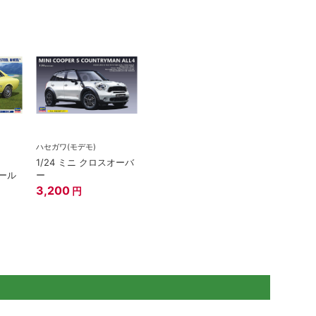
ハセガワ(モデモ)
カ
1/24 ミニ クロスオーバ
イール
ー
3,200
円