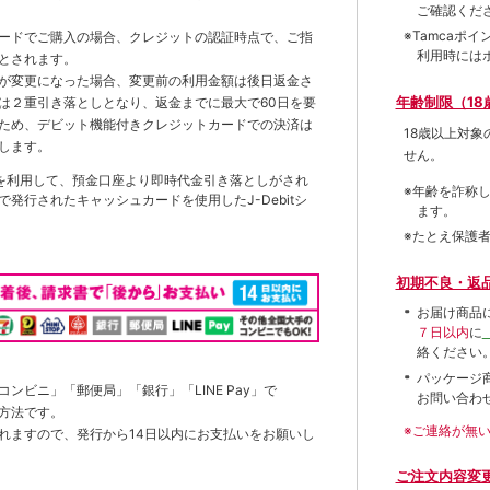
ご確認くだ
※Tamca
ードでご購入の場合、クレジットの認証時点で、ご指
利用時には
とされます。
が変更になった場合、変更前の利用金額は後日返金さ
年齢制限（18
は２重引き落としとなり、返金までに最大で60日を要
ため、デビット機能付きクレジットカードでの決済は
18歳以上対
します。
せん。
を利用して、預金口座より即時代金引き落としがされ
※年齢を詐称
発行されたキャッシュカードを使用したJ-Debitシ
ます。
※たとえ保護
初期不良・返
お届け商品
７日以内
に
絡ください
パッケージ
ンビニ」「郵便局」「銀行」「LINE Pay」で
お問い合わ
方法です。
※ご連絡が無
れますので、発行から14日以内にお支払いをお願いし
ご注文内容変