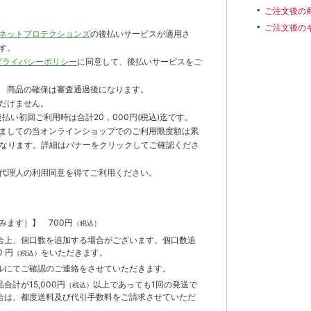
ご注文後の
ご注文後の
ネットプロテクションズ
の後払いサービスが適用さ
す。
プライバシーポリシー
に同意して、後払いサービスをご
 商品の確保は審査通過後になります。
だけません。
払い初回ご利用時は合計20，000円(税込)迄です。
ましての当オンラインショップでのご利用限度額は累
までとなります。詳細はバナーをクリックしてご確認くださ
代理人の利用同意を得てご利用ください。
含みます）】
700円
（税込）
合上、個口数を追加する場合がございます。個口数追
 円
をいただきます。
（税込）
ルにてご確認のご連絡をさせていただきます。
計が15,000円
以上であっても1回の発送で
（税込）
合は、都度送料及び代引手数料をご請求させていただ