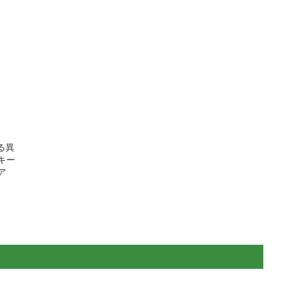
る異
キー
ア