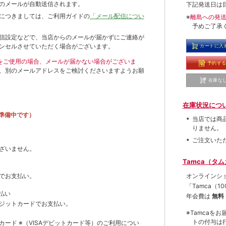
のメールが自動送信されます。
下記発送日は
につきましては、ご利用ガイドの
「メール配信につい
※
離島への発
予めご了承
信設定などで、当店からのメールが届かずにご連絡が
ンセルさせていただく場合がございます。
カートに入
ールをご使用の場合、メールが届かない場合がございま
予約す
、別のメールアドレスをご検討くださいますようお願
在庫な
在庫状況につ
準備中です）
当店では商
りません。
ご注文いた
ざいません。
Tamca（タ
オンラインシ
でお支払い。
「Tamca
（1
払い
年会費は
無料
ジットカードでお支払い。
※Tamca
トの付与は
トカード
※（VISAデビットカード等）
のご利用につい