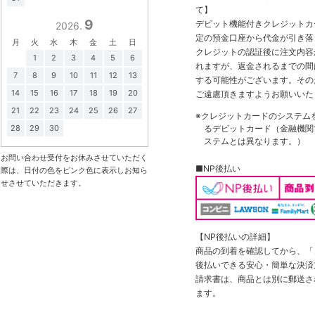
て】
9
デビット機能付きクレジットカ
2026.
定の預金口座から代金が引き落
月
火
水
木
金
土
日
クレジットの認証後に注文内容
1
2
3
4
5
6
れますが、返金されるまでの間
7
8
9
10
11
12
13
する可能性がございます。その
14
15
16
17
18
19
20
ご遠慮頂きますようお願いいた
21
22
23
24
25
26
27
※クレジットカードのシステム
るデビットカード（金融機関で
28
29
30
ステムとは異なります。）
お問い合わせ受付をお休みさせていただく
■NP後払い
際は、日付の色をピンク色に表示しお知ら
せさせていただきます。
【NP後払いの詳細】
商品の到着を確認してから、「コ
後払いできる安心・簡単な決済
請求書は、商品とは別に郵送さ
ます。