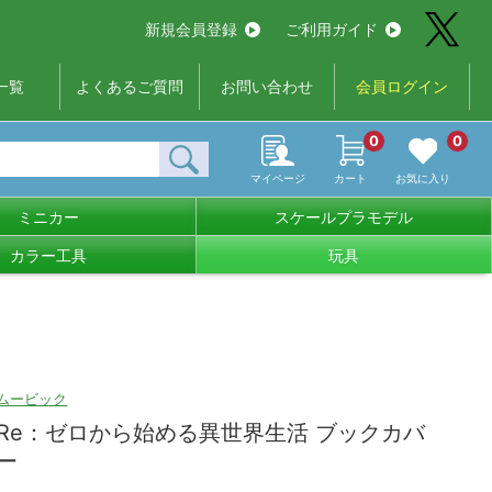
新規会員登録
ご利用ガイド
一覧
よくあるご質問
お問い合わせ
会員ログイン
0
0
マイページ
カート
お気に入り
ミニカー
スケールプラモデル
カラー工具
玩具
ムービック
Re：ゼロから始める異世界生活 ブックカバ
ー