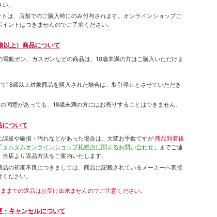
さい。
ポイントは、店舗でのご購⼊時にのみ付与されます。オンラインショップご
ポイントはつきませんのでご了承ください。
歳以上）商品について
象の電動ガン、ガスガンなどの商品は、18歳未満の方はご購入いただけま
して18歳以上対象商品を購入された場合は、取引停止とさせていただき
者の同意があっても、18歳未満の方にはお売りすることはできません。
品について
に誤送や破損・汚れなどがあった場合は、大変お手数ですが
商品到着後
「タムタムオンラインショップ札幌店に関するお問い合わせ」
までご連
。当店より返品方法をご案内いたします。
商品の初期不良につきましては、商品に記載されているメーカーへ直接
せください。
いままでの返品はお受け出来ませんのでご注意ください。
更・キャンセルについて