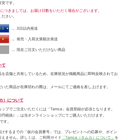
目安です。
送につきましては、お届け日数をいただく場合がございます。
ください。
… 3日以内発送
れる
… 発売・入荷次第順次発送
る
… 現在ご注文いただけない商品
し
いて
品を店舗と共有しているため、在庫状況が掲載商品に即時反映されてお
だいた商品が在庫切れの際は、メールにてご連絡を差し上げます。
ムカ）について
ョップでご注⽂いただくには「Tamca」会員登録が必須となります。
00円税抜）
」は当オンラインショップにてご購⼊いただけます。
です。
をお届けするまでの「仮の会員番号」では、プレゼントへの応募や、ポイン
⾏えません。詳しくは、ご利⽤ガイド
「Tamca（タムカ）について」
を