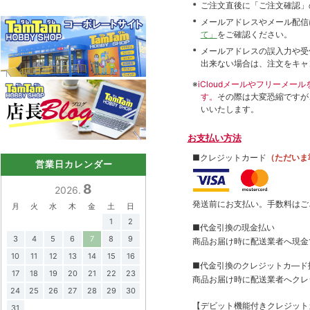
ご注文直後に「ご注文確認」
メールアドレスやメール配信
て」
をご確認ください。
メールアドレスの誤入力や受
出来ない場合は、注文をキャ
※
iCloudメールやフリーメ
す。
その際は大変恐縮ですが
いいたします。
お支払い方法
■クレジットカード
（ただいま
営業日カレンダー
8
2026.
発送前にお支払い。手数料はご
月
火
水
木
金
土
日
1
2
■代金引換の現金払い
3
4
5
6
7
8
9
商品お届け時に配送業者へ現金
10
11
12
13
14
15
16
■代金引換のクレジットカ―ド
17
18
19
20
21
22
23
商品お届け時に配送業者へクレ
24
25
26
27
28
29
30
【デビット機能付きクレジッ
31