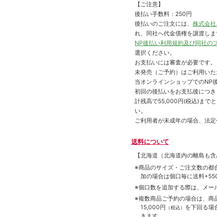
【ご注意】
後払い手数料：250円
後払いのご注文には、
株式会社
れ、同社へ代金債権を譲渡しま
NP後払い利用規約及び同社の
選択ください。
お支払いには審査が必要です。
未発売（ご予約）はご利用いた
当オンラインショップでのNP後
初回の後払いをお支払後につき
計残高で55,000円(税込)
い。
ご利用者が未成年の場合、法定
送料について
【北海道（北海道内の離島も
※商品のサイズ・ご注文数の都
加の場合は個口毎に送料+550
※個口数を追加する際は、メー
※複数商品ご予約の場合は、商品合
15,000円
を下回る場
（税込）
きます。