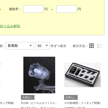
み
円 ～
円
価格帯：
絞り込み解除
順：
件ずつ表示
表示方法：
在庫なし
在庫なし
ギュア関連)
PLUM（ピーエムオフィスエー)
その他(模型・フィギュア関連)