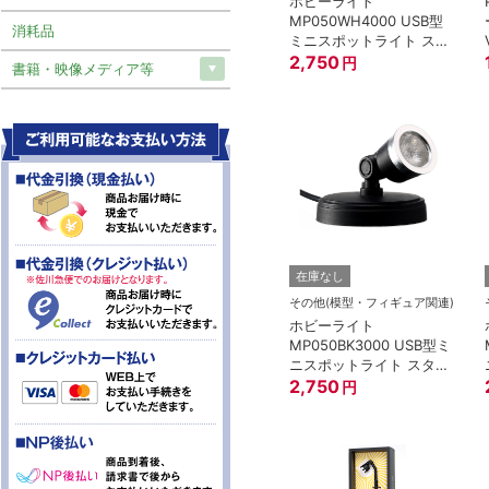
ホビーライト
MP050WH4000 USB型
消耗品
ミニスポットライト スタ
ンド5cm/白/4000K
2,750
円
書籍・映像メディア等
在庫なし
その他(模型・フィギュア関連)
ホビーライト
MP050BK3000 USB型ミ
ニスポットライト スタン
ド5cm/黒/3000K
2,750
円