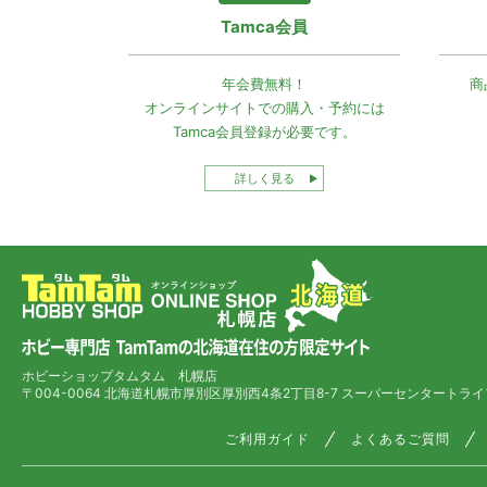
Tamca会員
年会費無料！
商
オンラインサイトでの
購入・予約には
Tamca会員登録
が必要です。
詳しく見る
ホビーショップタムタム 札幌店
〒004-0064 北海道札幌市厚別区厚別西4条2丁目8-7
スーパーセンタートライ
ご利用ガイド
よくあるご質問