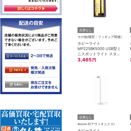
在庫なし
その他(模型・フィギュア関連)
ホビーライト
MP225BK5000 USB型ミ
ニスポットライト スタン
ド22.5cm/黒/5000K
3,465
円
在庫なし
Avioni-X(アヴィオニクス)
ホビーライト