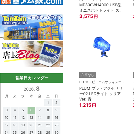
MP300WH4000 USB型
ミニスポットライト スタ
ンド30cm/白/4000K
3,575
円
在庫なし
営業日カレンダー
PLUM（ピーエムオフィスエー)
8
PLUM プラ・アクセサリ
2026.
ー02 LEDライト クリア
月
火
水
木
金
土
日
Ver. 青
1
2
1,215
円
3
4
5
6
7
8
9
10
11
12
13
14
15
16
17
18
19
20
21
22
23
24
25
26
27
28
29
30