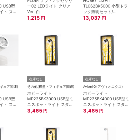
PLUM プラ・アクセサリ
HOBBY LIGHT
0 USB型
ー02 LEDライト クリア
TL062BK5000 小型トラ
イト スタ
Ver. 白
ック照明セット/
000K
1,215
黒/5000K
13,037
円
円
在庫なし
在庫なし
ギュア関連)
その他(模型・フィギュア関連)
Avioni-X(アヴィオニクス)
ホビーライト
ホビーライト
0 USB型
MP225BK3000 USB型ミ
MP225BK4000 USB型ミ
イト スタ
ニスポットライト スタン
ニスポットライト スタン
00K
ド22.5cm/黒/3000K
3,465
ド22.5cm/黒/4000K
3,465
円
円