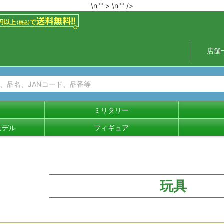
\n"" >
\n"" />
店舗
ミリタリー
モデル
フィギュア
玩具