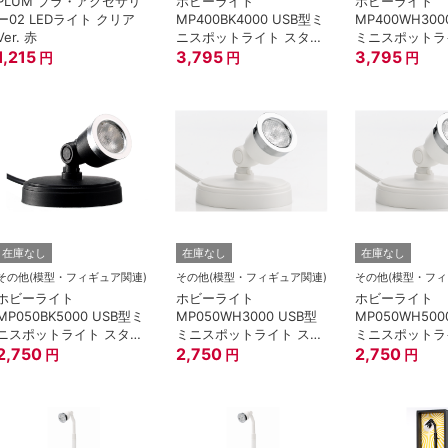
PLUM プラ・アクセサリ
ホビーライト
ホビーライト
ー02 LEDライト クリア
MP400BK4000 USB型ミ
MP400WH300
Ver. 赤
ニスポットライト スタン
ミニスポットラ
1,215
ド40cm/黒/4000K
3,795
ンド40cm/白/3
3,795
円
円
円
在庫なし
在庫なし
在庫なし
その他(模型・フィギュア関連)
その他(模型・フィギュア関連)
その他(模型・フィ
ホビーライト
ホビーライト
ホビーライト
MP050BK5000 USB型ミ
MP050WH3000 USB型
MP050WH500
ニスポットライト スタン
ミニスポットライト スタ
ミニスポットラ
ド5cm/黒/5000K
2,750
ンド5cm/白/3000K
2,750
ンド5cm/白/50
2,750
円
円
円