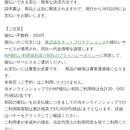
後払いできる安心・簡単な決済方法です。
請求書は、商品とは別に郵送されますので、発行から14日以内にお
支払いをお願いします。
【ご注意】
後払い手数料：250円
後払いのご注文には、
株式会社ネットプロテクションズ
の後払いサ
ービスが適用され、同社へ代金債権を譲渡します。
NP後払い利用規約及び同社のプライバシーポリシー
に同意して、
後払いサービスをご選択ください。
お支払いには審査が必要です。 商品の確保は審査通過後になりま
す。
未発売（ご予約）はご利用いただけません。
当オンラインショップでのNP後払い初回ご利用時は合計20，000
円(税込)迄です。
初回の後払いをお支払後につきましての当オンラインショップでの
ご利用限度額は累計残高で55,000円(税込)までとなります。詳細
はバナーをクリックしてご確認ください。
ご利用者が未成年の場合、法定代理人の利用同意を得てご利用くだ
さい。