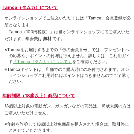
Tamca（タムカ）について
オンラインショップでご注⽂いただくには「Tamca」会員登録が必
須となります。
「Tamca
（100円税抜）
」は当オンラインショップにてご購⼊いた
だけます。
年会費は
無料
です。
※Tamcaをお届けするまでの「仮の会員番号」では、プレゼントへ
の応募や、ポイントの付与は⾏えません。詳しくは、ご利⽤ガイ
ド
「Tamca（タムカ）について」
をご確認ください。
※Tamcaポイントは、店舗でのご購⼊時にのみ付与されます。オン
ラインショップご利用時にはポイントはつきませんのでご了承く
ださい。
年齢制限（18歳以上）商品について
18歳以上対象の電動ガン、ガスガンなどの商品は、18歳未満の方は
ご購入いただけません。
※年齢を詐称して18歳以上対象商品を購入された場合は、取引停止
とさせていただきます。