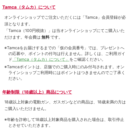
Tamca（タムカ）について
オンラインショップでご注⽂いただくには「Tamca」会員登録が必
須となります。
「Tamca
（100円税抜）
」は当オンラインショップにてご購⼊いた
だけます。
年会費は
無料
です。
※Tamcaをお届けするまでの「仮の会員番号」では、プレゼントへ
の応募や、ポイントの付与は⾏えません。詳しくは、ご利⽤ガイ
ド
「Tamca（タムカ）について」
をご確認ください。
※Tamcaポイントは、店舗でのご購⼊時にのみ付与されます。オン
ラインショップご利用時にはポイントはつきませんのでご了承く
ださい。
年齢制限（18歳以上）商品について
18歳以上対象の電動ガン、ガスガンなどの商品は、18歳未満の方は
ご購入いただけません。
※年齢を詐称して18歳以上対象商品を購入された場合は、取引停止
とさせていただきます。