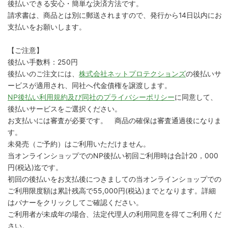
後払いできる安心・簡単な決済方法です。
請求書は、商品とは別に郵送されますので、発行から14日以内にお
支払いをお願いします。
【ご注意】
後払い手数料：250円
後払いのご注文には、
株式会社ネットプロテクションズ
の後払いサ
ービスが適用され、同社へ代金債権を譲渡します。
NP後払い利用規約及び同社のプライバシーポリシー
に同意して、
後払いサービスをご選択ください。
お支払いには審査が必要です。 商品の確保は審査通過後になりま
す。
未発売（ご予約）はご利用いただけません。
当オンラインショップでのNP後払い初回ご利用時は合計20，000
円(税込)迄です。
初回の後払いをお支払後につきましての当オンラインショップでの
ご利用限度額は累計残高で55,000円(税込)までとなります。詳細
はバナーをクリックしてご確認ください。
ご利用者が未成年の場合、法定代理人の利用同意を得てご利用くだ
さい。