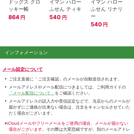
ドッグス クロ
イマン ハロー
イマン ハロー
ッキー帳
ふせん ティキ
ふせん リナリ
ー
864
540
円
円
540
円
インフォメーション
メール設定について
ご注文直後に「ご注文確認」のメールが自動送信されます。
メールアドレスやメール配信につきましては、ご利用ガイドの
「メール配信について」
をご確認ください。
メールアドレスの誤入力や受信設定などで、当店からのメールが
届かずにご連絡が出来ない場合は、注文をキャンセルさせていた
だく場合がございます。
※
iCloudメールやフリーメールをご使用の場合、メールが届かない
場合がございます。
その際は大変恐縮ですが、別のメールアドレ