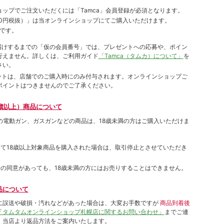
ョップでご注⽂いただくには「Tamca」会員登録が必須となります。
00円税抜）
」は当オンラインショップにてご購⼊いただけます。
です。
をお届けするまでの「仮の会員番号」では、プレゼントへの応募や、ポイン
⾏えません。詳しくは、ご利⽤ガイド
「Tamca（タムカ）について」
を
さい。
ポイントは、店舗でのご購⼊時にのみ付与されます。オンラインショップご
ポイントはつきませんのでご了承ください。
歳以上）商品について
象の電動ガン、ガスガンなどの商品は、18歳未満の方はご購入いただけま
して18歳以上対象商品を購入された場合は、取引停止とさせていただき
者の同意があっても、18歳未満の方にはお売りすることはできません。
品について
に誤送や破損・汚れなどがあった場合は、大変お手数ですが
商品到着後
「タムタムオンラインショップ札幌店に関するお問い合わせ」
までご連
。当店より返品方法をご案内いたします。