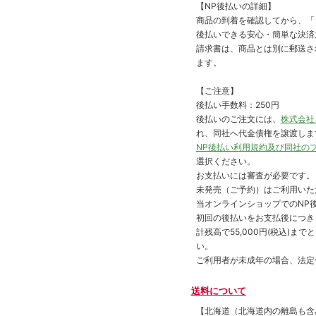
【NP後払いの詳細】
商品の到着を確認してから、「コ
後払いできる安心・簡単な決済
請求書は、商品とは別に郵送さ
ます。
【ご注意】
後払い手数料：250円
後払いのご注文には、
株式会社
れ、同社へ代金債権を譲渡しま
NP後払い利用規約及び同社の
選択ください。
お支払いには審査が必要です。
未発売（ご予約）はご利用いた
当オンラインショップでのNP後
初回の後払いをお支払後につき
計残高で55,000円(税込)
い。
ご利用者が未成年の場合、法定
送料について
【北海道（北海道内の離島も