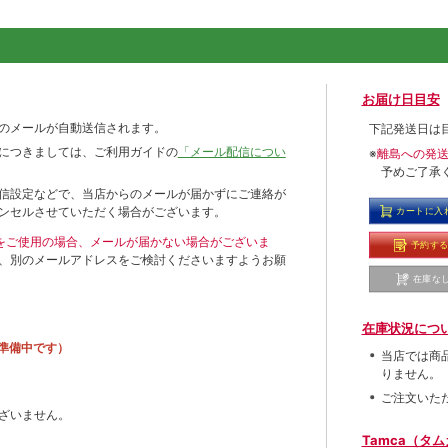
お届け日目安
のメールが自動送信されます。
下記発送日は
につきましては、ご利用ガイドの
「メール配信につい
※
離島への発
予めご了承
信設定などで、当店からのメールが届かずにご連絡が
ンセルさせていただく場合がございます。
カートに入
ールをご使用の場合、メールが届かない場合がございま
予約す
、別のメールアドレスをご検討くださいますようお願
在庫な
在庫状況につ
準備中です）
当店では商
りません。
ご注文いた
ざいません。
Tamca（タ