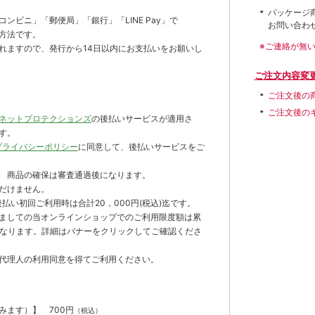
パッケージ
ンビニ」「郵便局」「銀行」「LINE Pay」で
お問い合わ
方法です。
※ご連絡が無
れますので、発行から14日以内にお支払いをお願いし
ご注文内容変
ご注文後の
ご注文後の
ネットプロテクションズ
の後払いサービスが適用さ
す。
プライバシーポリシー
に同意して、後払いサービスをご
 商品の確保は審査通過後になります。
だけません。
払い初回ご利用時は合計20，000円(税込)迄です。
ましての当オンラインショップでのご利用限度額は累
までとなります。詳細はバナーをクリックしてご確認くださ
代理人の利用同意を得てご利用ください。
含みます）】
700円
（税込）