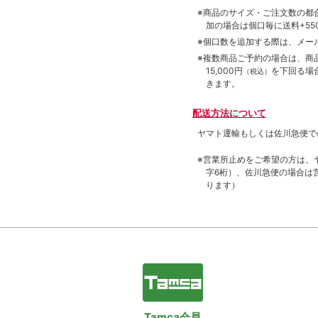
※商品のサイズ・ご注文数の都
加の場合は個口毎に送料+550
※個口数を追加する際は、メー
※複数商品ご予約の場合は、商品合
15,000円
を下回る場
（税込）
きます。
配送方法について
ヤマト運輸もしくは佐川急便で
※営業所止めをご希望の方は、
字6桁）、佐川急便の場合は
ります）
Tamca会員