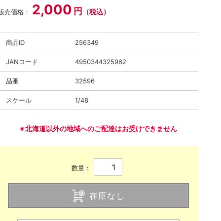
2,000
円
（税込）
販売価格：
商品ID
256349
JANコード
4950344325962
品番
32596
スケール
1/48
※北海道以外の地域へのご配達はお受けできません
数量：
在庫なし