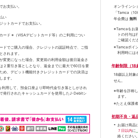
オンラインシ
でお支払い。
「Tamca
（1
払い
年会費は
無料
ジットカードでお支払い。
※Tamca
トの付与は
トカード
※（VISAデビットカード等）
のご利用につい
ご確認くだ
※Tamca
ードでご購入の場合、クレジットの認証時点で、ご指
利用時には
とされます。
が変更になった場合、変更前の利用金額は後日返金さ
年齢制限（18
は２重引き落としとなり、返金までに最大で60日を要
ため、デビット機能付きクレジットカードでの決済は
18歳以上対
します。
せん。
を利用して、預金口座より即時代金引き落としがされ
※年齢を詐称
発行されたキャッシュカードを使用したJ-Debitシ
ます。
※たとえ保護
初期不良・返
お届け商品
７日以内
に
絡ください