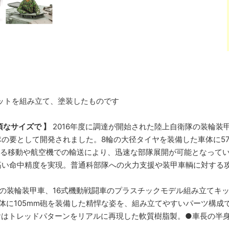
はキットを組み立て、塗装したものです
頃なサイズで 】
2016年度に調達が開始された陸上自衛隊の装輪装
の要として開発されました。8輪の大径タイヤを装備した車体に57
よる移動や航空機での輸送により、迅速な部隊展開が可能となってい
高い命中精度を実現。普通科部隊への火力支援や装甲車輌に対する
の装輪装甲車、16式機動戦闘車のプラスチックモデル組み立てキットで
体に105mm砲を装備した精悍な姿を、組み立てやすいパーツ構
はトレッドパターンをリアルに再現した軟質樹脂製。●車長の半身