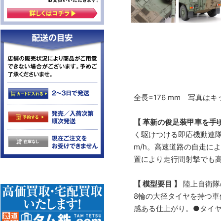
全長=176 mm 写真
【 革新の俊足装甲車を手
く駆けつける即応機動連隊
m/h。高速道路の自走に
置により走行間射撃でも
【 模型要目 】
陸上自衛隊
8輪の大径タイヤを持つ車
感ある仕上がり。●タイヤ