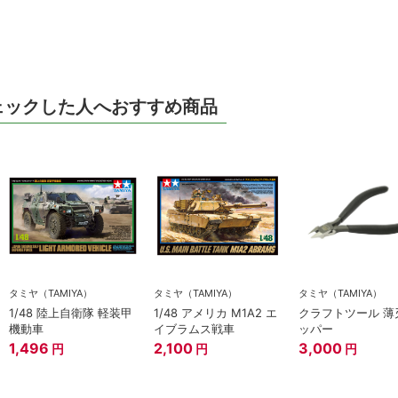
ェックした人へおすすめ商品
タミヤ（TAMIYA）
タミヤ（TAMIYA）
タミヤ（TAMIYA）
1/48 陸上自衛隊 軽装甲
1/48 アメリカ M1A2 エ
クラフトツール 薄
機動車
イブラムス戦車
ッパー
1,496
2,100
3,000
円
円
円