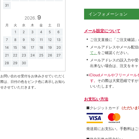
31
インフォメーション
9
2026.
月
火
水
木
金
土
日
メール設定について
1
2
3
4
5
6
ご注文直後に「ご注文確認」
7
8
9
10
11
12
13
メールアドレスやメール配信
14
15
16
17
18
19
20
て」
をご確認ください。
21
22
23
24
25
26
27
メールアドレスの誤入力や受
28
29
30
出来ない場合は、注文をキャ
※
iCloudメールやフリーメ
お問い合わせ受付をお休みさせていただく
す。
その際は大変恐縮ですが
際は、日付の色をピンク色に表示しお知ら
いいたします。
せさせていただきます。
お支払い方法
■クレジットカード
（ただいま
発送前にお支払い。手数料はご