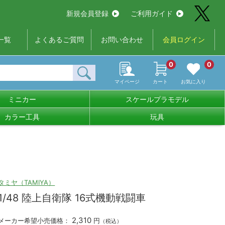
新規会員登録
ご利用ガイド
一覧
よくあるご質問
お問い合わせ
会員ログイン
0
0
マイページ
カート
お気に入り
ミニカー
スケールプラモデル
カラー工具
玩具
タミヤ（TAMIYA）
1/48 陸上自衛隊 16式機動戦闘車
2,310
メーカー希望小売価格：
円
（税込）