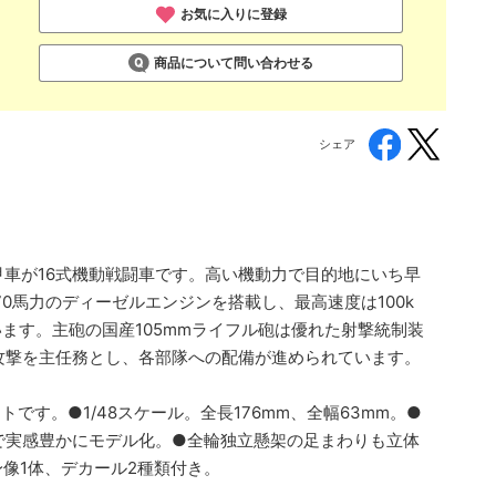
お気に入りに登録
商品について問い合わせる
シェア
甲車が16式機動戦闘車です。高い機動力で目的地にいち早
0馬力のディーゼルエンジンを搭載し、最高速度は100k
ます。主砲の国産105mmライフル砲は優れた射撃統制装
攻撃を主任務とし、各部隊への配備が進められています。
す。●1/48スケール。全長176mm、全幅63mm。●
成で実感豊かにモデル化。●全輪独立懸架の足まわりも立体
像1体、デカール2種類付き。