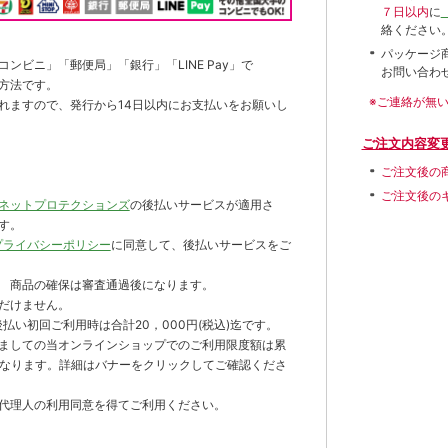
７日以内
に
絡ください
パッケージ
ンビニ」「郵便局」「銀行」「LINE Pay」で
お問い合わ
方法です。
※ご連絡が無
れますので、発行から14日以内にお支払いをお願いし
ご注文内容変
ご注文後の
ご注文後の
ネットプロテクションズ
の後払いサービスが適用さ
す。
プライバシーポリシー
に同意して、後払いサービスをご
 商品の確保は審査通過後になります。
だけません。
払い初回ご利用時は合計20，000円(税込)迄です。
ましての当オンラインショップでのご利用限度額は累
までとなります。詳細はバナーをクリックしてご確認くださ
代理人の利用同意を得てご利用ください。