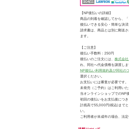
【NP後払いの詳細】
商品の到着を確認してから、「コ
後払いできる安心・簡単な決済
請求書は、商品とは別に郵送さ
ます。
【ご注意】
後払い手数料：250円
後払いのご注文には、
株式会社
れ、同社へ代金債権を譲渡しま
NP後払い利用規約及び同社の
選択ください。
お支払いには審査が必要です。
未発売（ご予約）はご利用いた
当オンラインショップでのNP後
初回の後払いをお支払後につき
計残高で55,000円(税込)
い。
ご利用者が未成年の場合、法定
送料について