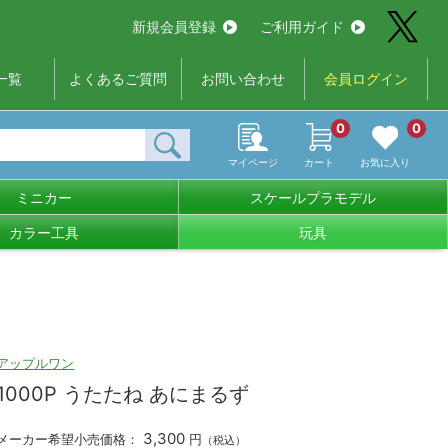
新規会員登録
ご利用ガイド
一覧
よくあるご質問
お問い合わせ
会員ログイン
0
0
マイページ
カート
お気に入り
ミニカー
スケールプラモデル
カラー工具
玩具
アップルワン
1000P うたたね あにまるず
3,300
メーカー希望小売価格：
円
（税込）