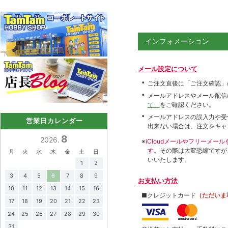
インフォメーション
メール設定について
ご注文直後に「ご注文確認」
メールアドレスやメール配信
て」
をご確認ください。
メールアドレスの誤入力や受
営業日カレンダー
出来ない場合は、注文をキャ
8
2026.
※
iCloudメールやフリーメ
す。
その際は大変恐縮ですが
月
火
水
木
金
土
日
いいたします。
1
2
3
4
5
6
7
8
9
お支払い方法
10
11
12
13
14
15
16
■クレジットカード
（ただいま
17
18
19
20
21
22
23
24
25
26
27
28
29
30
31