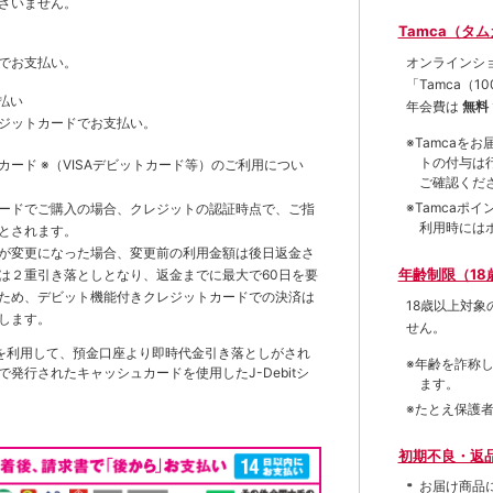
ざいません。
Tamca（タ
オンラインシ
でお支払い。
「Tamca
（1
払い
年会費は
無料
ジットカードでお支払い。
※Tamca
トの付与は
トカード
※（VISAデビットカード等）
のご利用につい
ご確認くだ
※Tamca
ードでご購入の場合、クレジットの認証時点で、ご指
利用時には
とされます。
が変更になった場合、変更前の利用金額は後日返金さ
年齢制限（18
は２重引き落としとなり、返金までに最大で60日を要
ため、デビット機能付きクレジットカードでの決済は
18歳以上対
します。
せん。
を利用して、預金口座より即時代金引き落としがされ
※年齢を詐称
発行されたキャッシュカードを使用したJ-Debitシ
ます。
※たとえ保護
初期不良・返
お届け商品