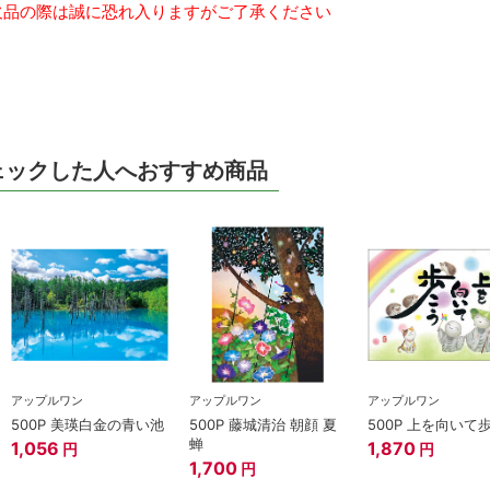
品の際は誠に恐れ入りますがご了承ください
ェックした人へおすすめ商品
アップルワン
アップルワン
アップルワン
500P 美瑛白金の青い池
500P 藤城清治 朝顔 夏
500P 上を向いて
蝉
1,056
1,870
円
円
1,700
円