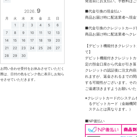
発送前にお支払い。手数料はご
9
2026.
■代金引換の現金払い
商品お届け時に配送業者へ現金
月
火
水
木
金
土
日
1
2
3
4
5
6
■代金引換のクレジットカ―ド
7
8
9
10
11
12
13
商品お届け時に配送業者へクレ
14
15
16
17
18
19
20
【デビット機能付きクレジッ
21
22
23
24
25
26
27
て】
28
29
30
デビット機能付きクレジットカ
定の預金口座から代金が引き落
お問い合わせ受付をお休みさせていただく
クレジットの認証後に注文内容
際は、日付の色をピンク色に表示しお知ら
れますが、返金されるまでの間
せさせていただきます。
する可能性がございます。その
ご遠慮頂きますようお願いいた
※クレジットカードのシステム
るデビットカード（金融機関で
ステムとは異なります。）
■NP後払い