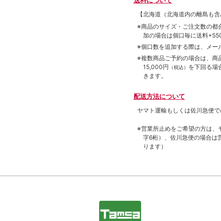
【北海道（北海道内の離島も
※商品のサイズ・ご注文数の都
加の場合は個口毎に送料+550
※個口数を追加する際は、メー
※複数商品ご予約の場合は、商品合
15,000円
を下回る場
（税込）
きます。
配送方法について
ヤマト運輸もしくは佐川急便で
※営業所止めをご希望の方は、
字6桁）、佐川急便の場合は
ります）