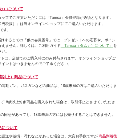
ムカ）について
ョップでご注⽂いただくには「Tamca」会員登録が必須となります。
00円税抜）
」は当オンラインショップにてご購⼊いただけます。
です。
をお届けするまでの「仮の会員番号」では、プレゼントへの応募や、ポイン
⾏えません。詳しくは、ご利⽤ガイド
「Tamca（タムカ）について」
を
さい。
ポイントは、店舗でのご購⼊時にのみ付与されます。オンラインショップご
ポイントはつきませんのでご了承ください。
歳以上）商品について
象の電動ガン、ガスガンなどの商品は、18歳未満の方はご購入いただけま
して18歳以上対象商品を購入された場合は、取引停止とさせていただき
者の同意があっても、18歳未満の方にはお売りすることはできません。
品について
に誤送や破損・汚れなどがあった場合は、大変お手数ですが
商品到着後