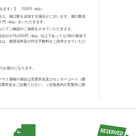
含みます）】
700円
（税込）
合上、個口数を追加する場合がございます。個口数追
 円
をいただきます。
（税込）
ルにてご確認のご連絡をさせていただきます。
計が15,000円
以上であっても1回の発送で
（税込）
合は、都度送料及び代引手数料をご請求させていただ
のお届けになります。
ヤマト運輸の場合は営業所名及びセンターコード（数
営業所名をご記載ください。（北海道内の営業所に限