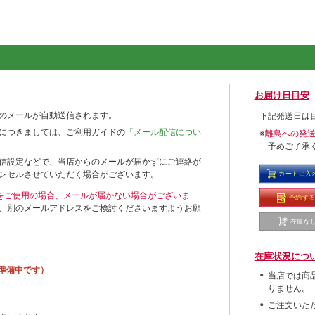
お届け日目安
のメールが自動送信されます。
下記発送日は
につきましては、ご利用ガイドの
「メール配信につい
※
離島への発
予めご了承
信設定などで、当店からのメールが届かずにご連絡が
ンセルさせていただく場合がございます。
カートに入
ールをご使用の場合、メールが届かない場合がございま
予約す
、別のメールアドレスをご検討くださいますようお願
在庫な
在庫状況につ
準備中です）
当店では商
りません。
ご注文いた