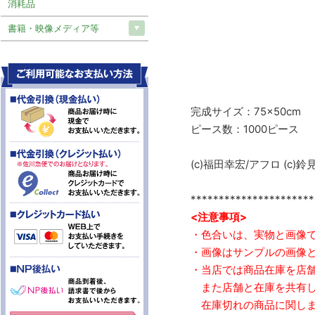
消耗品
書籍・映像メディア等
完成サイズ：75×50cm
ピース数：1000ピース
(c)福田幸宏/アフロ (c)鈴
**********************
<注意事項>
・色合いは、実物と画像
・画像はサンプルの画像
・当店では商品在庫を店
また店舗と在庫を共有し
在庫切れの商品に関しま