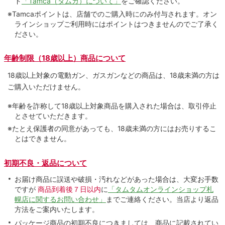
ド
「Tamca（タムカ）について」
をご確認ください。
※Tamcaポイントは、店舗でのご購⼊時にのみ付与されます。オン
ラインショップご利用時にはポイントはつきませんのでご了承く
ださい。
年齢制限（18歳以上）商品について
18歳以上対象の電動ガン、ガスガンなどの商品は、18歳未満の方は
ご購入いただけません。
※年齢を詐称して18歳以上対象商品を購入された場合は、取引停止
とさせていただきます。
※たとえ保護者の同意があっても、18歳未満の方にはお売りするこ
とはできません。
初期不良・返品について
お届け商品に誤送や破損・汚れなどがあった場合は、大変お手数
ですが
商品到着後７日以内
に
「タムタムオンラインショップ札
幌店に関するお問い合わせ」
までご連絡ください。当店より返品
方法をご案内いたします。
パッケージ商品の初期不良につきましては、商品に記載されてい