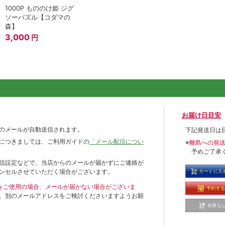
1000P もののけ姫 ジグ
ソーパズル【コダマの
森】
3,000
円
お届け日目安
のメールが自動送信されます。
下記発送日は
につきましては、ご利用ガイドの
「メール配信につい
※
離島への発
予めご了承
信設定などで、当店からのメールが届かずにご連絡が
ンセルさせていただく場合がございます。
カートに入
ールをご使用の場合、メールが届かない場合がございま
予約す
、別のメールアドレスをご検討くださいますようお願
在庫な