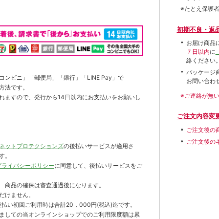
※たとえ保護
初期不良・返
お届け商品
７日以内
に
絡ください
パッケージ
ンビニ」「郵便局」「銀行」「LINE Pay」で
お問い合わ
方法です。
※ご連絡が無
れますので、発行から14日以内にお支払いをお願いし
ご注文内容変
ご注文後の
ご注文後の
ネットプロテクションズ
の後払いサービスが適用さ
す。
プライバシーポリシー
に同意して、後払いサービスをご
 商品の確保は審査通過後になります。
だけません。
払い初回ご利用時は合計20，000円(税込)迄です。
ましての当オンラインショップでのご利用限度額は累