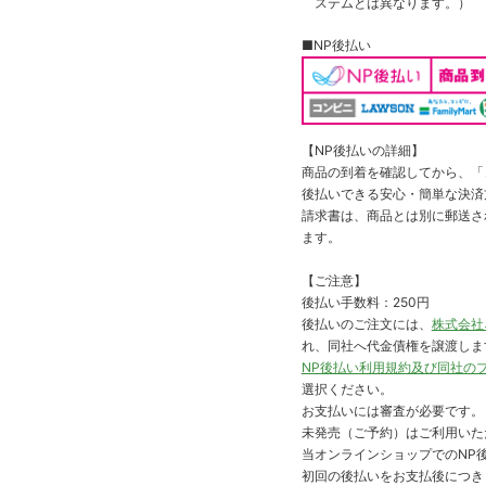
ステムとは異なります。）
■NP後払い
【NP後払いの詳細】
商品の到着を確認してから、「コ
後払いできる安心・簡単な決済
請求書は、商品とは別に郵送さ
ます。
【ご注意】
後払い手数料：250円
後払いのご注文には、
株式会社
れ、同社へ代金債権を譲渡しま
NP後払い利用規約及び同社の
選択ください。
お支払いには審査が必要です。
未発売（ご予約）はご利用いた
当オンラインショップでのNP後
初回の後払いをお支払後につき