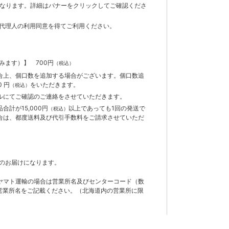
までとなります。詳細はバナーをクリックしてご確認くださ
代理人の利用同意を得てご利用ください。
含みます）】
700円
（税込）
合上、個口数を追加する場合がございます。個口数追
 円
をいただきます。
（税込）
ルにてご確認のご連絡をさせていただきます。
計が15,000円
以上であっても1回の発送で
（税込）
合は、都度送料及び代引手数料をご請求させていただ
のお届けになります。
ヤマト運輸の場合は営業所名及びセンターコード（数
営業所名をご記載ください。（北海道内の営業所に限