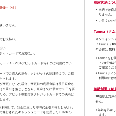
在庫状況につ
準備中です）
当店では商
りません。
ご注文いた
ざいません。
Tamca（タ
オンラインシ
でお支払い。
「Tamca
（1
払い
年会費は
無料
ジットカードでお支払い。
※Tamca
トの付与は
トカード
※（VISAデビットカード等）
のご利用につい
ご確認くだ
※Tamca
ードでご購入の場合、クレジットの認証時点で、ご指
利用時には
とされます。
が変更になった場合、変更前の利用金額は後日返金さ
年齢制限（18
は２重引き落としとなり、返金までに最大で60日を要
ため、デビット機能付きクレジットカードでの決済は
18歳以上対
します。
せん。
を利用して、預金口座より即時代金引き落としがされ
※年齢を詐称
発行されたキャッシュカードを使用したJ-Debitシ
ます。