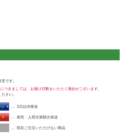
目安です。
送につきましては、お届け日数をいただく場合がございます。
ください。
… 3日以内発送
れる
… 発売・入荷次第順次発送
る
… 現在ご注文いただけない商品
し