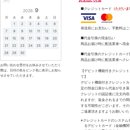
お支払い方法
■クレジットカード
（ただいま
9
2026.
月
火
水
木
金
土
日
1
2
3
4
5
6
発送前にお支払い。手数料はご
7
8
9
10
11
12
13
■代金引換の現金払い
14
15
16
17
18
19
20
商品お届け時に配送業者へ現金
21
22
23
24
25
26
27
28
29
30
■代金引換のクレジットカ―ド
商品お届け時に配送業者へクレ
お問い合わせ受付をお休みさせていただく
際は、日付の色をピンク色に表示しお知ら
【デビット機能付きクレジッ
せさせていただきます。
て】
デビット機能付きクレジットカ
定の預金口座から代金が引き落
クレジットの認証後に注文内容
れますが、返金されるまでの間
する可能性がございます。その
ご遠慮頂きますようお願いいた
※クレジットカードのシステム
るデビットカード（金融機関で