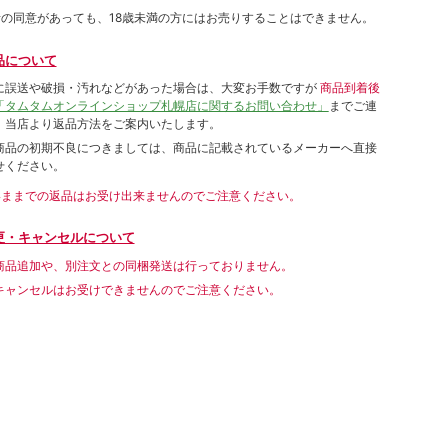
者の同意があっても、18歳未満の方にはお売りすることはできません。
品について
に誤送や破損・汚れなどがあった場合は、大変お手数ですが
商品到着後
「タムタムオンラインショップ札幌店に関するお問い合わせ」
までご連
。当店より返品方法をご案内いたします。
商品の初期不良につきましては、商品に記載されているメーカーへ直接
せください。
いままでの返品はお受け出来ませんのでご注意ください。
更・キャンセルについて
商品追加や、別注文との同梱発送は行っておりません。
キャンセルはお受けできませんのでご注意ください。