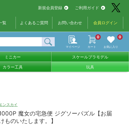
新規会員登録
ご利用ガイド
一覧
よくあるご質問
お問い合わせ
会員ログイン
0
0
マイページ
カート
お気に入り
ミニカー
スケールプラモデル
カラー工具
玩具
エンスカイ
1000P 魔女の宅急便 ジグソーパズル【お届
けものいたします。】