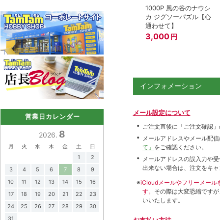
1000P 風の谷のナウシ
カ ジグソーパズル【心
通わせて】
3,000
円
インフォメーション
メール設定について
営業日カレンダー
ご注文直後に「ご注文確認」
8
2026.
メールアドレスやメール配信
月
火
水
木
金
土
日
て」
をご確認ください。
1
2
メールアドレスの誤入力や受
出来ない場合は、注文をキャ
3
4
5
6
7
8
9
10
11
12
13
14
15
16
※
iCloudメールやフリーメ
す。
その際は大変恐縮ですが
17
18
19
20
21
22
23
いいたします。
24
25
26
27
28
29
30
31