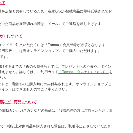
いて
品を店舗と共有しているため、在庫状況が掲載商品に即時反映されてお
だいた商品が在庫切れの際は、メールにてご連絡を差し上げます。
ムカ）について
ョップでご注⽂いただくには「Tamca」会員登録が必須となります。
00円税抜）
」は当オンラインショップにてご購⼊いただけます。
です。
をお届けするまでの「仮の会員番号」では、プレゼントへの応募や、ポイン
⾏えません。詳しくは、ご利⽤ガイド
「Tamca（タムカ）について」
を
さい。
ポイントは、店舗でのご購⼊時にのみ付与されます。オンラインショップご
ポイントはつきませんのでご了承ください。
歳以上）商品について
象の電動ガン、ガスガンなどの商品は、18歳未満の方はご購入いただけま
して18歳以上対象商品を購入された場合は、取引停止とさせていただき