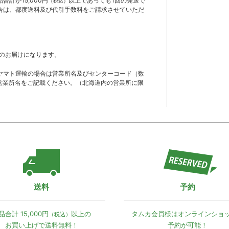
計が15,000円
以上であっても1回の発送で
（税込）
合は、都度送料及び代引手数料をご請求させていただ
のお届けになります。
ヤマト運輸の場合は営業所名及びセンターコード（数
営業所名をご記載ください。（北海道内の営業所に限
送料
予約
品合計 15,000円
以上の
タムカ会員様は
オンラインショ
（税込）
お買い上げで
送料無料！
予約が可能！