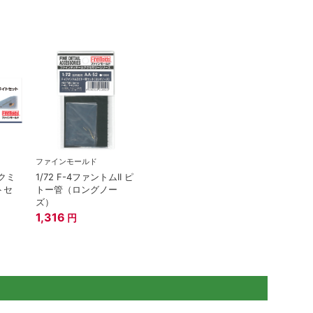
ファインモールド
ックミ
1/72 F-4ファントムII ピ
トセ
トー管（ロングノー
ズ）
1,316
円