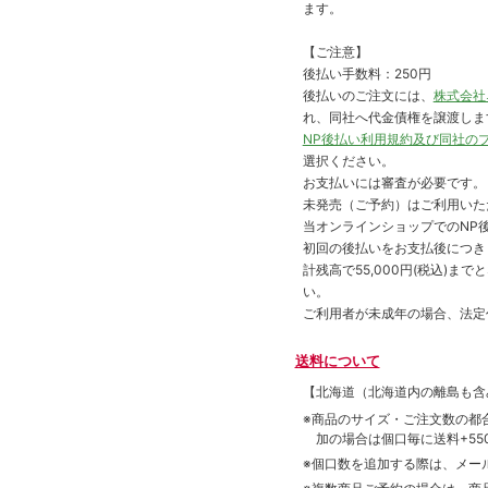
ます。
【ご注意】
後払い手数料：250円
後払いのご注文には、
株式会社
れ、同社へ代金債権を譲渡しま
NP後払い利用規約及び同社の
選択ください。
お支払いには審査が必要です。
未発売（ご予約）はご利用いた
当オンラインショップでのNP後
初回の後払いをお支払後につき
計残高で55,000円(税込)
い。
ご利用者が未成年の場合、法定
送料について
【北海道（北海道内の離島も
※商品のサイズ・ご注文数の都
加の場合は個口毎に送料+550
※個口数を追加する際は、メー