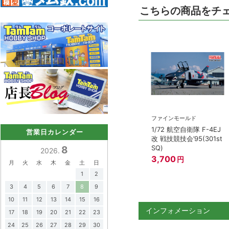
こちらの商品をチ
ファインモールド
1/72 航空自衛隊 F-4EJ
営業日カレンダー
改 戦技競技会’95(301st
SQ)
8
2026.
3,700
円
月
火
水
木
金
土
日
1
2
3
4
5
6
7
8
9
10
11
12
13
14
15
16
インフォメーション
17
18
19
20
21
22
23
24
25
26
27
28
29
30