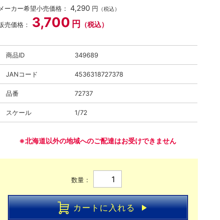
4,290
メーカー希望小売価格：
円
（税込）
3,700
円
（税込）
販売価格：
商品ID
349689
JANコード
4536318727378
品番
72737
スケール
1/72
※北海道以外の地域へのご配達はお受けできません
数量：
カートに入れる