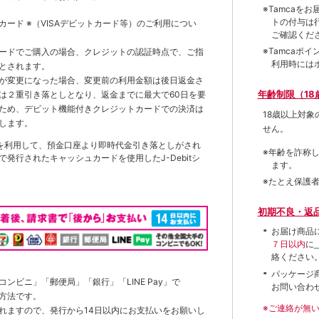
※Tamca
トの付与は
トカード
※（VISAデビットカード等）
のご利用につい
ご確認くだ
※Tamca
ードでご購入の場合、クレジットの認証時点で、ご指
利用時には
とされます。
が変更になった場合、変更前の利用金額は後日返金さ
年齢制限（18
は２重引き落としとなり、返金までに最大で60日を要
ため、デビット機能付きクレジットカードでの決済は
18歳以上対
します。
せん。
を利用して、預金口座より即時代金引き落としがされ
※年齢を詐称
発行されたキャッシュカードを使用したJ-Debitシ
ます。
※たとえ保護
初期不良・返
お届け商品
７日以内
に
絡ください
パッケージ
ンビニ」「郵便局」「銀行」「LINE Pay」で
お問い合わ
方法です。
※ご連絡が無
れますので、発行から14日以内にお支払いをお願いし