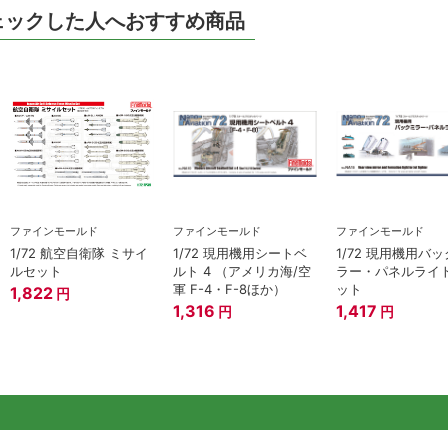
ェックした人へおすすめ商品
ファインモールド
ファインモールド
ファインモールド
1/72 航空自衛隊 ミサイ
1/72 現用機用シートベ
1/72 現用機用バ
ルセット
ルト 4 （アメリカ海/空
ラー・パネルライ
軍 F-4・F-8ほか）
ット
1,822
円
1,316
1,417
円
円