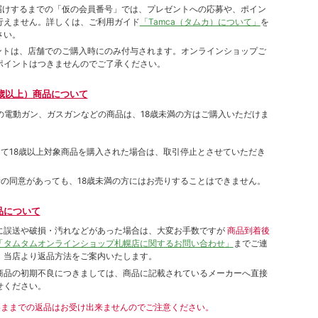
をお届けするまでの「仮の会員番号」では、プレゼントへの応募や、ポイン
⾏えません。詳しくは、ご利⽤ガイド
「Tamca（タムカ）について」
を
さい。
ポイントは、店舗でのご購⼊時にのみ付与されます。オンラインショップご
ポイントはつきませんのでご了承ください。
歳以上）商品について
象の電動ガン、ガスガンなどの商品は、18歳未満の方はご購入いただけま
して18歳以上対象商品を購入された場合は、取引停止とさせていただき
者の同意があっても、18歳未満の方にはお売りすることはできません。
品について
に誤送や破損・汚れなどがあった場合は、大変お手数ですが
商品到着後
「タムタムオンラインショップ札幌店に関するお問い合わせ」
までご連
。当店より返品方法をご案内いたします。
商品の初期不良につきましては、商品に記載されているメーカーへ直接
せください。
いままでの返品はお受け出来ませんのでご注意ください。