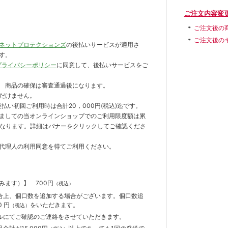
ご注文内容変
ご注文後の
ご注文後の
ネットプロテクションズ
の後払いサービスが適用さ
す。
プライバシーポリシー
に同意して、後払いサービスをご
 商品の確保は審査通過後になります。
だけません。
払い初回ご利用時は合計20，000円(税込)迄です。
ましての当オンラインショップでのご利用限度額は累
までとなります。詳細はバナーをクリックしてご確認くださ
代理人の利用同意を得てご利用ください。
含みます）】
700円
（税込）
合上、個口数を追加する場合がございます。個口数追
 円
をいただきます。
（税込）
ルにてご確認のご連絡をさせていただきます。