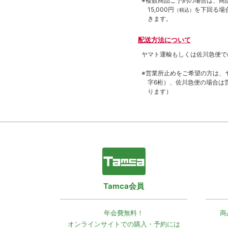
※複数商品ご予約の場合は、商品合
15,000円
を下回る場
（税込）
きます。
配送方法について
ヤマト運輸もしくは佐川急便で
※営業所止めをご希望の方は、
字6桁）、佐川急便の場合は
ります）
Tamca会員
年会費無料！
商
オンラインサイトでの
購入・予約には