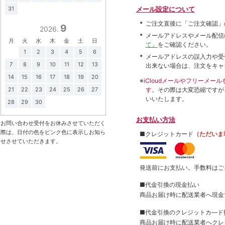
メール設定について
31
ご注文直後に「ご注文確認」
9
2026.
メールアドレスやメール配信
月
火
水
木
金
土
日
て」
をご確認ください。
1
2
3
4
5
6
メールアドレスの誤入力や受
7
8
9
10
11
12
13
出来ない場合は、注文をキャ
14
15
16
17
18
19
20
※
iCloudメールやフリーメ
す。
その際は大変恐縮ですが
21
22
23
24
25
26
27
いいたします。
28
29
30
お支払い方法
お問い合わせ受付をお休みさせていただく
際は、日付の色をピンク色に表示しお知ら
■クレジットカード
（ただいま
せさせていただきます。
発送前にお支払い。手数料はご
■代金引換の現金払い
商品お届け時に配送業者へ現金
■代金引換のクレジットカ―ド
商品お届け時に配送業者へクレ