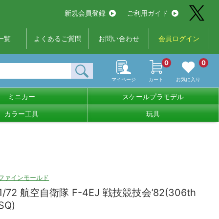
新規会員登録
ご利用ガイド
一覧
よくあるご質問
お問い合わせ
会員ログイン
0
0
マイページ
カート
お気に入り
ミニカー
スケールプラモデル
カラー工具
玩具
ファインモールド
1/72 航空自衛隊 F-4EJ 戦技競技会’82(306th
SQ)