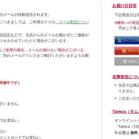
お届け日目安
のメールが自動送信されます。
下記発送日は
につきましては、ご利用ガイドの
「メール配信につい
※
離島への発
予めご了承
信設定などで、当店からのメールが届かずにご連絡が
ンセルさせていただく場合がございます。
カートに入
ールをご使用の場合、メールが届かない場合がございま
予約す
、別のメールアドレスをご検討くださいますようお願
在庫な
在庫状況につ
準備中です）
当店では商
りません。
ご注文いた
ざいません。
Tamca（タ
オンラインシ
でお支払い。
「Tamca
（1
払い
年会費は
無料
ジットカードでお支払い。