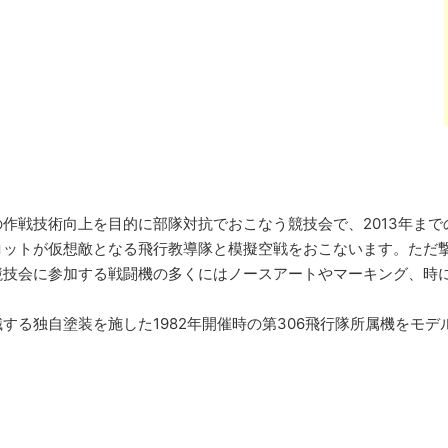
作戦技術向上を目的に部隊対抗でおこなう競技会で、2013年ま
ロットが仮想敵となる飛行教導隊と模擬空戦をおこないます。ただ
競技会に参加する戦闘機の多くにはノースアートやマーキング、時
。
する独自塗装を施した1982年開催時の第306飛行隊所属機をモデ