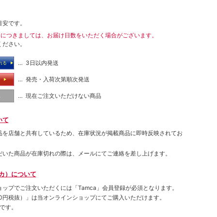
目安です。
送につきましては、お届け日数をいただく場合がございます。
ください。
… 3日以内発送
れる
… 発売・入荷次第順次発送
る
… 現在ご注文いただけない商品
し
いて
品を店舗と共有しているため、在庫状況が掲載商品に即時反映されてお
だいた商品が在庫切れの際は、メールにてご連絡を差し上げます。
ムカ）について
ョップでご注⽂いただくには「Tamca」会員登録が必須となります。
00円税抜）
」は当オンラインショップにてご購⼊いただけます。
です。