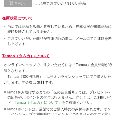
… 現在ご注文いただけない商品
在庫なし
在庫状況について
当店では商品を店舗と共有しているため、在庫状況が掲載商品に
即時反映されておりません。
ご注文いただいた商品が在庫切れの際は、メールにてご連絡を差
し上げます。
Tamca（タムカ）について
オンラインショップでご注⽂いただくには「Tamca」会員登録が必
須となります。
「Tamca
（100円税抜）
」は当オンラインショップにてご購⼊いた
だけます。
年会費は
無料
です。
※Tamcaをお届けするまでの「仮の会員番号」では、プレゼントへ
の応募や、ポイントの付与は⾏えません。詳しくは、ご利⽤ガイ
ド
「Tamca（タムカ）について」
をご確認ください。
※Tamcaポイントは、店舗でのご購⼊時にのみ付与されます。オン
ラインショップご利用時にはポイントはつきませんのでご了承く