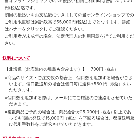
当オンラインショップでのNP後払い初回ご利用時は合計20，000
円(税込)迄です。
初回の後払いをお支払後につきましての当オンラインショップでの
ご利用限度額は累計残高で55,000円(税込)までとなります。詳細
はバナーをクリックしてご確認ください。
ご利用者が未成年の場合、法定代理人の利用同意を得てご利用くだ
さい。
送料について
【北海道（北海道内の離島も含みます）】
700円
（税込）
※商品のサイズ・ご注文数の都合上、個口数を追加する場合がござ
います。個口数追加の場合は個口毎に送料+550 円
をい
（税込）
ただきます。
※個口数を追加する際は、メールにてご確認のご連絡をさせていた
だきます。
※複数商品ご予約の場合は、商品合計が15,000円
以上であ
（税込）
っても1回の発送で15,000円
を下回る場合は、都度送料及
（税込）
び代引手数料をご請求させていただきます。