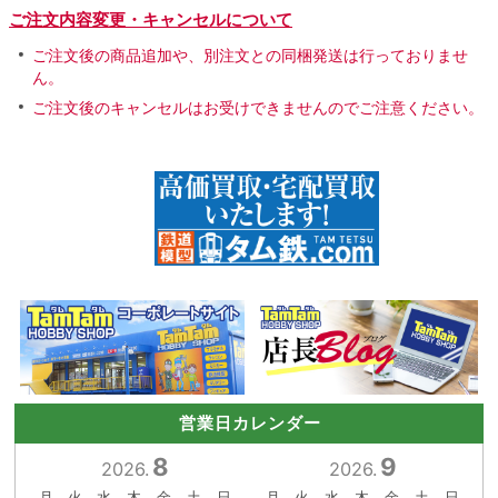
ご注文内容変更・キャンセルについて
ご注文後の商品追加や、別注文との同梱発送は行っておりませ
ん。
ご注文後のキャンセルはお受けできませんのでご注意ください。
営業日カレンダー
8
9
2026.
2026.
月
火
水
木
金
土
日
月
火
水
木
金
土
日