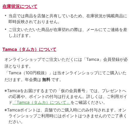
在庫状況について
当店では商品を店舗と共有しているため、在庫状況が掲載商品に
即時反映されておりません。
ご注文いただいた商品が在庫切れの際は、メールにてご連絡を差
し上げます。
Tamca（タムカ）について
オンラインショップでご注⽂いただくには「Tamca」会員登録が必
須となります。
「Tamca
（100円税抜）
」は当オンラインショップにてご購⼊いた
だけます。
年会費は
無料
です。
※Tamcaをお届けするまでの「仮の会員番号」では、プレゼントへ
の応募や、ポイントの付与は⾏えません。詳しくは、ご利⽤ガイ
ド
「Tamca（タムカ）について」
をご確認ください。
※Tamcaポイントは、店舗でのご購⼊時にのみ付与されます。オン
ラインショップご利用時にはポイントはつきませんのでご了承く
ださい。